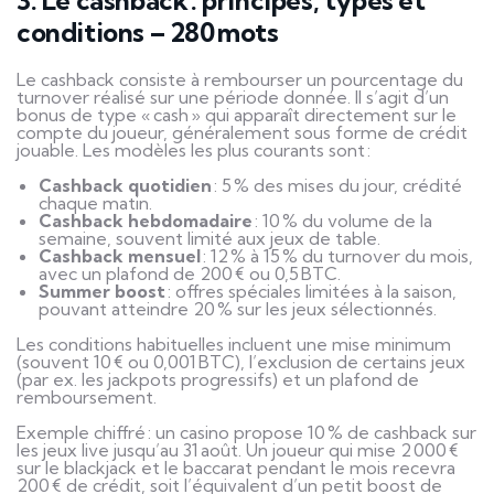
3. Le cashback : principes, types et
conditions – 280 mots
Le cashback consiste à rembourser un pourcentage du
turnover réalisé sur une période donnée. Il s’agit d’un
bonus de type « cash » qui apparaît directement sur le
compte du joueur, généralement sous forme de crédit
jouable. Les modèles les plus courants sont :
Cashback quotidien
: 5 % des mises du jour, crédité
chaque matin.
Cashback hebdomadaire
: 10 % du volume de la
semaine, souvent limité aux jeux de table.
Cashback mensuel
: 12 % à 15 % du turnover du mois,
avec un plafond de 200 € ou 0,5 BTC.
Summer boost
: offres spéciales limitées à la saison,
pouvant atteindre 20 % sur les jeux sélectionnés.
Les conditions habituelles incluent une mise minimum
(souvent 10 € ou 0,001 BTC), l’exclusion de certains jeux
(par ex. les jackpots progressifs) et un plafond de
remboursement.
Exemple chiffré : un casino propose 10 % de cashback sur
les jeux live jusqu’au 31 août. Un joueur qui mise 2 000 €
sur le blackjack et le baccarat pendant le mois recevra
200 € de crédit, soit l’équivalent d’un petit boost de