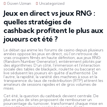
Güven Uzman
Uncategorized
Jeux en direct vs jeux RNG :
quelles stratégies de
cashback profitent le plus aux
joueurs cet été ?
Le débat qui anime les forums de casino depuis plusieurs
années oppose les jeux en direct, où l’on retrouve de
vrais croupiers filmés en haute définition, aux jeux RNG
(Random Number Generator), entièrement pilotés par
des algorithmes. D’un côté, l’immersion et l’interaction
sociale des tables de blackjack, roulette ou baccarat en
live séduisent les joueurs en quête d’authenticité. De
l’autre, la rapidité, la variété des machines à sous et la
transparence du taux de redistribution (RTP) attirent les
amateurs de sessions rapides et de gros volumes de
mises.
Cet été, la question du cashback devient centrale. De
plus en plus de sites proposent de rembourser un
pourcentage du turnover, transformant chaque mise en