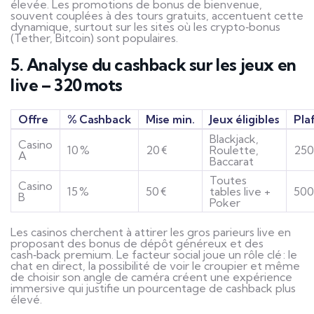
élevée. Les promotions de bonus de bienvenue,
souvent couplées à des tours gratuits, accentuent cette
dynamique, surtout sur les sites où les crypto‑bonus
(Tether, Bitcoin) sont populaires.
5. Analyse du cashback sur les jeux en
live – 320 mots
Offre
% Cashback
Mise min.
Jeux éligibles
Pla
Blackjack,
Casino
10 %
20 €
Roulette,
250
A
Baccarat
Toutes
Casino
15 %
50 €
tables live +
500
B
Poker
Les casinos cherchent à attirer les gros parieurs live en
proposant des bonus de dépôt généreux et des
cash‑back premium. Le facteur social joue un rôle clé : le
chat en direct, la possibilité de voir le croupier et même
de choisir son angle de caméra créent une expérience
immersive qui justifie un pourcentage de cashback plus
élevé.