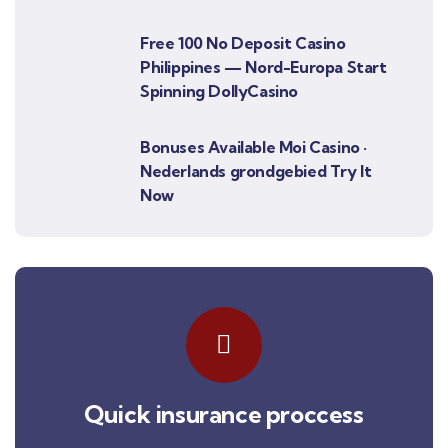
Free 100 No Deposit Casino
Philippines — Nord-Europa Start
Spinning DollyCasino
Bonuses Available Moi Casino ·
Nederlands grondgebied Try It
Now
Quick insurance proccess