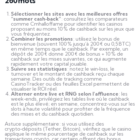
260 mots
Sélectionner les sites avec les meilleures offres
“summer cash‑back”
: consultez les comparateurs
comme Cmhalloffame pour identifier les casinos
proposant au moins 10 % de cashback sur les jeux que
vous fréquentez.
Combiner les promotions
: utilisez le bonus de
bienvenue (souvent 100 % jusqu’à 200 € ou 0,5 BTC)
en même temps que le cashback. Par exemple, un
dépôt de 200 € donne 200 € de bonus + 10 % de
cashback sur les mises suivantes, ce qui augmente
rapidement votre capital jouable.
Suivre ses statistiques
: notez le win‑loss, le
turnover et le montant de cashback reçu chaque
semaine. Des outils de tracking comme
CasinoTracker ou des feuilles Excel permettent de
visualiser le ROI réel.
Alterner entre live et RNG selon l’affluence
: les
week‑ends, privilégiez les tables live où le cashback
est le plus élevé; en semaine, concentrez‑vous sur les
slots à haute volatilité pour profiter de la fréquence
des mises et du cashback quotidien.
Astuce supplémentaire : si vous utilisez des
crypto‑déposits (Tether, Bitcoin), vérifiez que le casino
applique le même pourcentage de cashback sur les
transactions crypto, car certains offrent des bonus