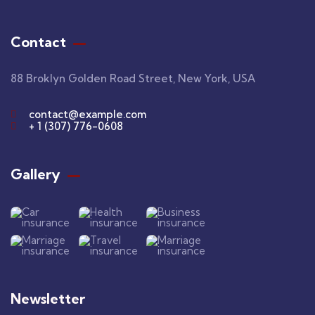
Contact
88 Broklyn Golden Road Street, New York, USA
contact@example.com
+ 1 (307) 776-0608
Gallery​
Newsletter