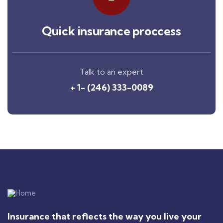
Quick insurance proccess
Talk to an expert
+ 1- (246) 333-0089
Insurance that reflects the way you live your