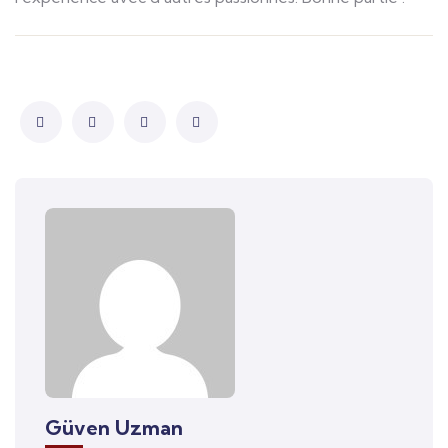
Güven Uzman