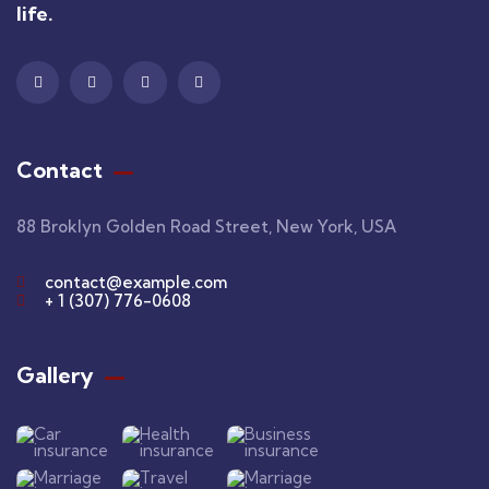
life.
Contact
88 Broklyn Golden Road Street, New York, USA
contact@example.com
+ 1 (307) 776-0608
Gallery​