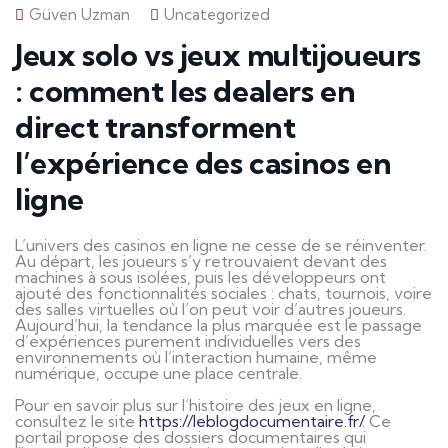
Güven Uzman
Uncategorized
Jeux solo vs jeux multijoueurs
: comment les dealers en
direct transforment
l’expérience des casinos en
ligne
L’univers des casinos en ligne ne cesse de se réinventer.
Au départ, les joueurs s’y retrouvaient devant des
machines à sous isolées, puis les développeurs ont
ajouté des fonctionnalités sociales : chats, tournois, voire
des salles virtuelles où l’on peut voir d’autres joueurs.
Aujourd’hui, la tendance la plus marquée est le passage
d’expériences purement individuelles vers des
environnements où l’interaction humaine, même
numérique, occupe une place centrale.
Pour en savoir plus sur l’histoire des jeux en ligne,
consultez le site
https://leblogdocumentaire.fr/
. Ce
portail propose des dossiers documentaires qui