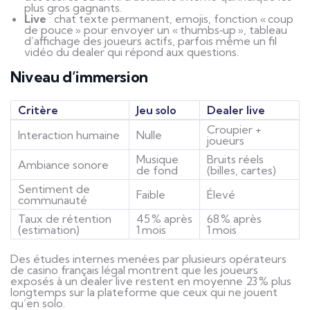
plus gros gagnants.
Live
: chat texte permanent, emojis, fonction « coup
de pouce » pour envoyer un « thumbs‑up », tableau
d’affichage des joueurs actifs, parfois même un fil
vidéo du dealer qui répond aux questions.
Niveau d’immersion
Critère
Jeu solo
Dealer live
Croupier +
Interaction humaine
Nulle
joueurs
Musique
Bruits réels
Ambiance sonore
de fond
(billes, cartes)
Sentiment de
Faible
Élevé
communauté
Taux de rétention
45 % après
68 % après
(estimation)
1 mois
1 mois
Des études internes menées par plusieurs opérateurs
de casino français légal montrent que les joueurs
exposés à un dealer live restent en moyenne 23 % plus
longtemps sur la plateforme que ceux qui ne jouent
qu’en solo.