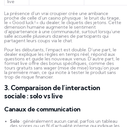
live
La présence d’un vrai croupier crée une ambiance
proche de celle d’un casino physique : le bruit du tirage,
le « Good luck ! » du dealer, le cliquetis des jetons. Cette
dimension humaine augmente le sentiment
d’appartenance à une communauté, surtout lorsqu’une
salle accueille plusieurs dizaines de participants qui
partagent leurs coups via le chat.
Pour les débutants, l’impact est double. D’une part, le
dealer explique les règles en temps réel, répond aux
questions et guide les nouveaux venus. D’autre part, le
format live offre des bonus spécifiques, comme des
tours gratuits sans wager (mise de mise) lorsqu’on joue
la première main, ce qui incite à tester le produit sans
trop de risque financier.
3. Comparaison de l’interaction
sociale : solo vs live
Canaux de communication
Solo
: généralement aucun canal, parfois un tableau
des scores ou un fil d’actualité interne qui indique les