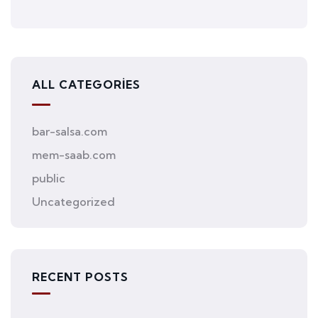
ALL CATEGORIES
bar-salsa.com
mem-saab.com
public
Uncategorized
RECENT POSTS