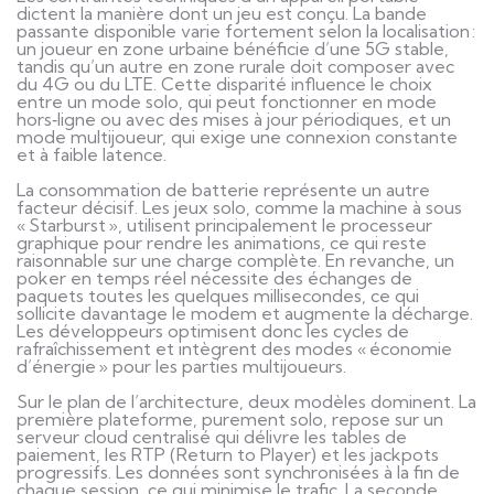
dictent la manière dont un jeu est conçu. La bande
passante disponible varie fortement selon la localisation :
un joueur en zone urbaine bénéficie d’une 5G stable,
tandis qu’un autre en zone rurale doit composer avec
du 4G ou du LTE. Cette disparité influence le choix
entre un mode solo, qui peut fonctionner en mode
hors‑ligne ou avec des mises à jour périodiques, et un
mode multijoueur, qui exige une connexion constante
et à faible latence.
La consommation de batterie représente un autre
facteur décisif. Les jeux solo, comme la machine à sous
« Starburst », utilisent principalement le processeur
graphique pour rendre les animations, ce qui reste
raisonnable sur une charge complète. En revanche, un
poker en temps réel nécessite des échanges de
paquets toutes les quelques millisecondes, ce qui
sollicite davantage le modem et augmente la décharge.
Les développeurs optimisent donc les cycles de
rafraîchissement et intègrent des modes « économie
d’énergie » pour les parties multijoueurs.
Sur le plan de l’architecture, deux modèles dominent. La
première plateforme, purement solo, repose sur un
serveur cloud centralisé qui délivre les tables de
paiement, les RTP (Return to Player) et les jackpots
progressifs. Les données sont synchronisées à la fin de
chaque session, ce qui minimise le trafic. La seconde,