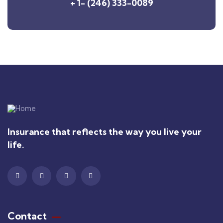
+ 1- (246) 333-0089
Insurance that reflects the way you live your
life.
Contact