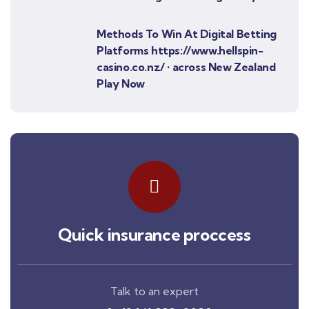
Methods To Win At Digital Betting
Platforms https://www.hellspin-
casino.co.nz/ • across New Zealand
Play Now
Quick insurance proccess
Talk to an expert