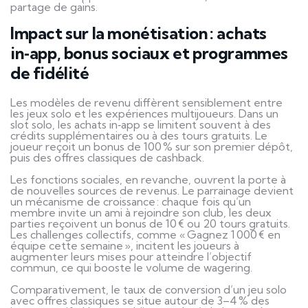
partage de gains.
Impact sur la monétisation : achats
in‑app, bonus sociaux et programmes
de fidélité
Les modèles de revenu diffèrent sensiblement entre
les jeux solo et les expériences multijoueurs. Dans un
slot solo, les achats in‑app se limitent souvent à des
crédits supplémentaires ou à des tours gratuits. Le
joueur reçoit un bonus de 100 % sur son premier dépôt,
puis des offres classiques de cashback.
Les fonctions sociales, en revanche, ouvrent la porte à
de nouvelles sources de revenus. Le parrainage devient
un mécanisme de croissance : chaque fois qu’un
membre invite un ami à rejoindre son club, les deux
parties reçoivent un bonus de 10 € ou 20 tours gratuits.
Les challenges collectifs, comme « Gagnez 1 000 € en
équipe cette semaine », incitent les joueurs à
augmenter leurs mises pour atteindre l’objectif
commun, ce qui booste le volume de wagering.
Comparativement, le taux de conversion d’un jeu solo
avec offres classiques se situe autour de 3–4 % des