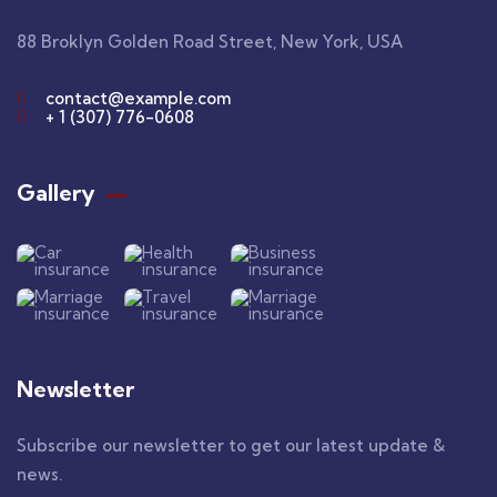
88 Broklyn Golden Road Street, New York, USA
contact@example.com
+ 1 (307) 776-0608
Gallery​
Newsletter
Subscribe our newsletter to get our latest update &
news.