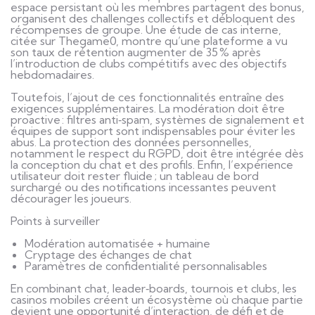
espace persistant où les membres partagent des bonus,
organisent des challenges collectifs et débloquent des
récompenses de groupe. Une étude de cas interne,
citée sur Thegame0, montre qu’une plateforme a vu
son taux de rétention augmenter de 35 % après
l’introduction de clubs compétitifs avec des objectifs
hebdomadaires.
Toutefois, l’ajout de ces fonctionnalités entraîne des
exigences supplémentaires. La modération doit être
proactive : filtres anti‑spam, systèmes de signalement et
équipes de support sont indispensables pour éviter les
abus. La protection des données personnelles,
notamment le respect du RGPD, doit être intégrée dès
la conception du chat et des profils. Enfin, l’expérience
utilisateur doit rester fluide ; un tableau de bord
surchargé ou des notifications incessantes peuvent
décourager les joueurs.
Points à surveiller
Modération automatisée + humaine
Cryptage des échanges de chat
Paramètres de confidentialité personnalisables
En combinant chat, leader‑boards, tournois et clubs, les
casinos mobiles créent un écosystème où chaque partie
devient une opportunité d’interaction, de défi et de