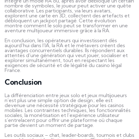
intègre un mode RA où, après avoir débloqué un certain
nombre de symboles, le joueur peut activer une quête
collaborative. Les participants, via leurs avatars,
explorent une carte en 3D, collectent des artefacts et
débloquent un jackpot partagé. Cette évolution
montre comment le solo peut se transformer en une
aventure multijoueur immersive grâce à la RA.
En conclusion, les opérateurs qui investissent dès
aujourd’hui dans l’IA, la RA et le métavers créent des
avantages concurrentiels durables. Ils répondent aux
attentes d’une génération qui veut jouer, socialiser et
explorer simultanément, tout en respectant les
exigences de sécurité et de légalité du casino légal
France.
Conclusion
La différenciation entre jeux solo et jeux multijoueurs
n’est plus une simple option de design ; elle est
devenue une nécessité stratégique pour les casinos
mobiles. Les contraintes techniques, les fonctionnalités
sociales, la monétisation et l’expérience utilisateur
s’entrelacent pour offrir une plateforme où chaque
partie devient un moment de partage.
Les outils sociaux – chat, leader‑boards, tournois et clubs