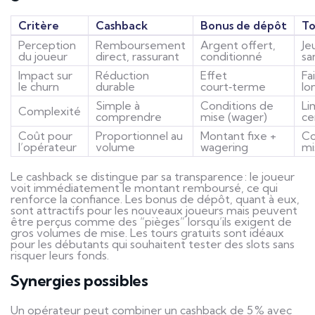
Critère
Cashback
Bonus de dépôt
To
Perception
Remboursement
Argent offert,
Je
du joueur
direct, rassurant
conditionné
sa
Impact sur
Réduction
Effet
Fa
le churn
durable
court‑terme
lo
Simple à
Conditions de
Li
Complexité
comprendre
mise (wager)
ce
Coût pour
Proportionnel au
Montant fixe +
Co
l’opérateur
volume
wagering
mi
Le cashback se distingue par sa transparence : le joueur
voit immédiatement le montant remboursé, ce qui
renforce la confiance. Les bonus de dépôt, quant à eux,
sont attractifs pour les nouveaux joueurs mais peuvent
être perçus comme des “pièges” lorsqu’ils exigent de
gros volumes de mise. Les tours gratuits sont idéaux
pour les débutants qui souhaitent tester des slots sans
risquer leurs fonds.
Synergies possibles
Un opérateur peut combiner un cashback de 5 % avec