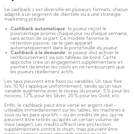
Le cashback s’est diversifié en plusieurs formats, chacun
adapté à un segment de clientèle ou à une stratégie
marketing précise.
Cashback automatique
: le joueur reçoit le
pourcentage promis chaque jour ou chaque semaine,
sans action de sa part. Ce modèle favorise la
rétention passive, car le gain apparaît
automatiquement dans le portefeuille du joueur.
Cashback à la demande
: le joueur doit activer le
remboursement via son tableau de bord. Cette
approche crée un engagement supplémentaire et
permet de limiter les coûts en ne remboursant que
les joueurs réellement actifs.
Les taux peuvent être fixes ou variables. Un taux fixe
(ex. 10 %) s’applique uniformément, tandis qu’un taux
variable augmente avec le niveau du joueur : 5 % pour les
novices, 12 % pour les Silver, 20 % pour les Gold, etc.
Enfin, le cashback peut être versé en argent réel –
utilisable immédiatement sur les tables, les machines à
sous ou les paris sportifs – ou en crédits de jeu, qui ne
peuvent être retirés qu’après un certain volume de
mise (wager). Les crédits offrent une protection
supplémentaire contre le churn, mais peuvent être
perçus comme moins attractifs par les joueurs