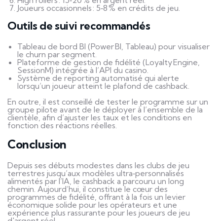
High rollers : 15‑20 % en argent réel.
Joueurs occasionnels : 5‑8 % en crédits de jeu.
Outils de suivi recommandés
Tableau de bord BI (Power BI, Tableau) pour visualiser
le churn par segment.
Plateforme de gestion de fidélité (Loyalty Engine,
SessionM) intégrée à l’API du casino.
Système de reporting automatisé qui alerte
lorsqu’un joueur atteint le plafond de cashback.
En outre, il est conseillé de tester le programme sur un
groupe pilote avant de le déployer à l’ensemble de la
clientèle, afin d’ajuster les taux et les conditions en
fonction des réactions réelles.
Conclusion
Depuis ses débuts modestes dans les clubs de jeu
terrestres jusqu’aux modèles ultra‑personnalisés
alimentés par l’IA, le cashback a parcouru un long
chemin. Aujourd’hui, il constitue le cœur des
programmes de fidélité, offrant à la fois un levier
économique solide pour les opérateurs et une
expérience plus rassurante pour les joueurs de jeu
d'argent réel.