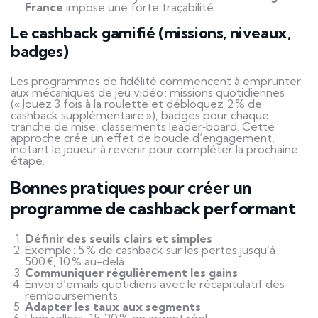
France
impose une forte traçabilité.
Le cashback gamifié (missions, niveaux,
badges)
Les programmes de fidélité commencent à emprunter
aux mécaniques de jeu vidéo : missions quotidiennes
(« Jouez 3 fois à la roulette et débloquez 2 % de
cashback supplémentaire »), badges pour chaque
tranche de mise, classements leader‑board. Cette
approche crée un effet de boucle d’engagement,
incitant le joueur à revenir pour compléter la prochaine
étape.
Bonnes pratiques pour créer un
programme de cashback performant
Définir des seuils clairs et simples
Exemple : 5 % de cashback sur les pertes jusqu’à
500 €, 10 % au-delà.
Communiquer régulièrement les gains
Envoi d’emails quotidiens avec le récapitulatif des
remboursements.
Adapter les taux aux segments