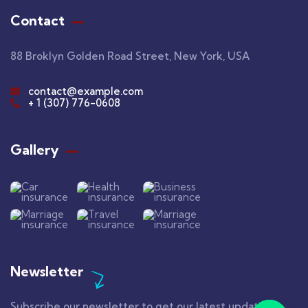
Contact
88 Broklyn Golden Road Street, New York, USA
contact@example.com
+ 1 (307) 776-0608
Gallery​
Newsletter
Subscribe our newsletter to get our latest update &