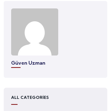
Güven Uzman
ALL CATEGORIES