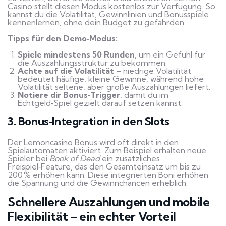
Casino stellt diesen Modus kostenlos zur Verfügung. So
kannst du die Volatilität, Gewinnlinien und Bonusspiele
kennenlernen, ohne dein Budget zu gefährden.
Tipps für den Demo‑Modus:
Spiele mindestens 50 Runden
, um ein Gefühl für
die Auszahlungsstruktur zu bekommen.
Achte auf die Volatilität
– niedrige Volatilität
bedeutet häufige, kleine Gewinne, während hohe
Volatilität seltene, aber große Auszahlungen liefert.
Notiere dir Bonus‑Trigger
, damit du im
Echtgeld‑Spiel gezielt darauf setzen kannst.
3. Bonus‑Integration in den Slots
Der Lemoncasino Bonus wird oft direkt in den
Spielautomaten aktiviert. Zum Beispiel erhalten neue
Spieler bei
Book of Dead
ein zusätzliches
Freispiel‑Feature, das den Gesamteinsatz um bis zu
200 % erhöhen kann. Diese integrierten Boni erhöhen
die Spannung und die Gewinnchancen erheblich.
Schnellere Auszahlungen und mobile
Flexibilität – ein echter Vorteil