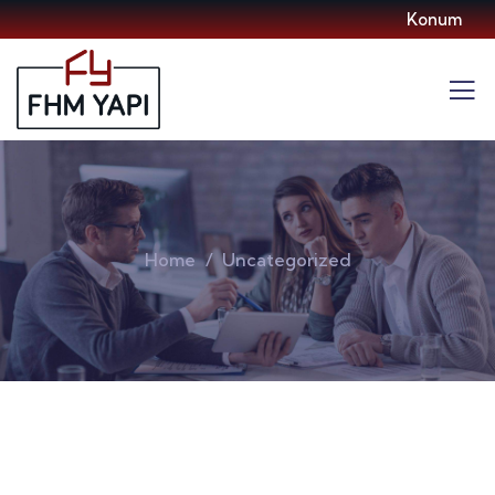
Konum
Home
Uncategorized