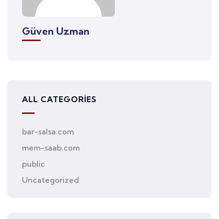
Güven Uzman
ALL CATEGORIES
bar-salsa.com
mem-saab.com
public
Uncategorized