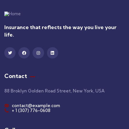
Insurance that reflects the way you live your
life.
Contact
88 Broklyn Golden Road Street, New York, USA
contact@example.com
+ 1 (307) 776-0608