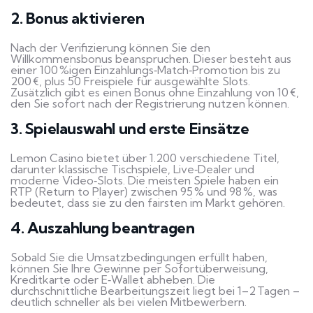
2. Bonus aktivieren
Nach der Verifizierung können Sie den
Willkommensbonus beanspruchen. Dieser besteht aus
einer 100 %igen Einzahlungs‑Match‑Promotion bis zu
200 €, plus 50 Freispiele für ausgewählte Slots.
Zusätzlich gibt es einen Bonus ohne Einzahlung von 10 €,
den Sie sofort nach der Registrierung nutzen können.
3. Spielauswahl und erste Einsätze
Lemon Casino bietet über 1.200 verschiedene Titel,
darunter klassische Tischspiele, Live‑Dealer und
moderne Video‑Slots. Die meisten Spiele haben ein
RTP (Return to Player) zwischen 95 % und 98 %, was
bedeutet, dass sie zu den fairsten im Markt gehören.
4. Auszahlung beantragen
Sobald Sie die Umsatzbedingungen erfüllt haben,
können Sie Ihre Gewinne per Sofortüberweisung,
Kreditkarte oder E‑Wallet abheben. Die
durchschnittliche Bearbeitungszeit liegt bei 1–2 Tagen –
deutlich schneller als bei vielen Mitbewerbern.