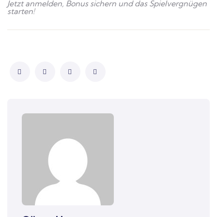
Jetzt anmelden, Bonus sichern und das Spielvergnügen
starten!