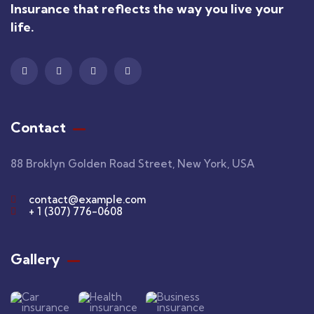
Insurance that reflects the way you live your
life.
Contact
88 Broklyn Golden Road Street, New York, USA
contact@example.com
+ 1 (307) 776-0608
Gallery​