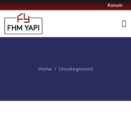
Konum
Home
Uncategorized