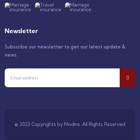
Newsletter
Subscribe our newsletter to get our latest update &
news.
© 2023 Copyrights by Modins. All Rights Reserved