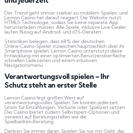
und jederzeit
Der Trend geht immer stärker zu mobilem Spielen, und
Lemon Casino hat darauf reagiert. Die Website nutzt
HTML5‑Technologie, sodass Sie keine separate App
herunterladen müssen. Alle Spiele, inklusive Live‑Dealer,
laufen flüssig auf Android‑ und iOS‑Geräten.
Statistiken belegen, dass 68 % der deutschen
Online‑Casino‑Spieler inzwischen hauptsächlich über ihr
Smartphone spielen. Lemon Casino unterstützt diese
Entwicklung mit einer optimierten Benutzeroberfläche,
schnellen Ladezeiten und einem intuitiven
Navigationsmenü.
Verantwortungsvoll spielen – Ihr
Schutz steht an erster Stelle
Lemon Casino legt großen Wert auf
verantwortungsvolles Spielen. Sie können jederzeit
Limits für Einzahlungen, Verluste oder Spielzeit setzen.
Das Casino bietet zudem Selbstsperr‑Optionen und
verweist auf Beratungsstellen wie die
Spielbanken‑Beratung.
Denken Sie immer daran: Spielen Sie nur mit Geld, das