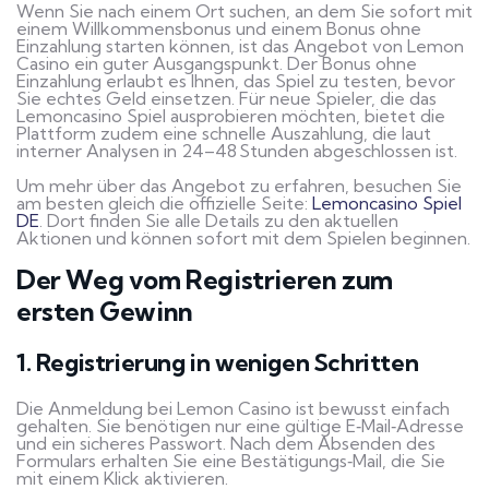
Wenn Sie nach einem Ort suchen, an dem Sie sofort mit
einem Willkommensbonus und einem Bonus ohne
Einzahlung starten können, ist das Angebot von Lemon
Casino ein guter Ausgangspunkt. Der Bonus ohne
Einzahlung erlaubt es Ihnen, das Spiel zu testen, bevor
Sie echtes Geld einsetzen. Für neue Spieler, die das
Lemoncasino Spiel ausprobieren möchten, bietet die
Plattform zudem eine schnelle Auszahlung, die laut
interner Analysen in 24–48 Stunden abgeschlossen ist.
Um mehr über das Angebot zu erfahren, besuchen Sie
am besten gleich die offizielle Seite:
Lemoncasino Spiel
DE
. Dort finden Sie alle Details zu den aktuellen
Aktionen und können sofort mit dem Spielen beginnen.
Der Weg vom Registrieren zum
ersten Gewinn
1. Registrierung in wenigen Schritten
Die Anmeldung bei Lemon Casino ist bewusst einfach
gehalten. Sie benötigen nur eine gültige E‑Mail‑Adresse
und ein sicheres Passwort. Nach dem Absenden des
Formulars erhalten Sie eine Bestätigungs‑Mail, die Sie
mit einem Klick aktivieren.