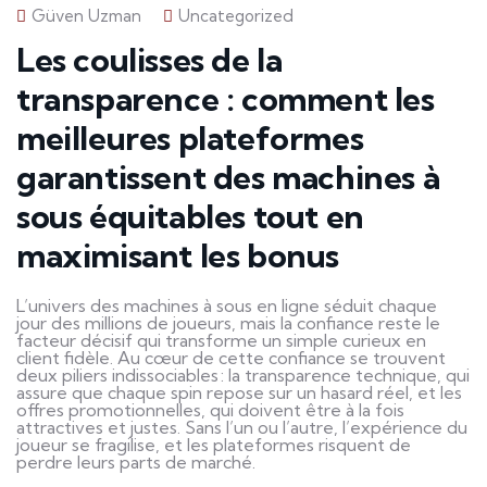
Güven Uzman
Uncategorized
Les coulisses de la
transparence : comment les
meilleures plateformes
garantissent des machines à
sous équitables tout en
maximisant les bonus
L’univers des machines à sous en ligne séduit chaque
jour des millions de joueurs, mais la confiance reste le
facteur décisif qui transforme un simple curieux en
client fidèle. Au cœur de cette confiance se trouvent
deux piliers indissociables : la transparence technique, qui
assure que chaque spin repose sur un hasard réel, et les
offres promotionnelles, qui doivent être à la fois
attractives et justes. Sans l’un ou l’autre, l’expérience du
joueur se fragilise, et les plateformes risquent de
perdre leurs parts de marché.