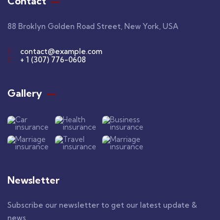
Contact
88 Broklyn Golden Road Street, New York, USA
contact@example.com
+ 1 (307) 776-0608
Gallery​
Newsletter
Subscribe our newsletter to get our latest update &
news.