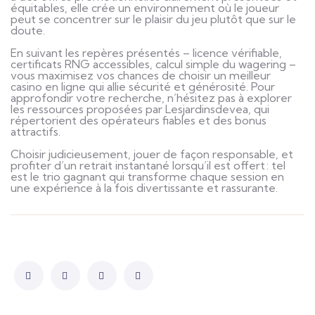
équitables, elle crée un environnement où le joueur
peut se concentrer sur le plaisir du jeu plutôt que sur le
doute.
En suivant les repères présentés – licence vérifiable,
certificats RNG accessibles, calcul simple du wagering –
vous maximisez vos chances de choisir un meilleur
casino en ligne qui allie sécurité et générosité. Pour
approfondir votre recherche, n’hésitez pas à explorer
les ressources proposées par Lesjardinsdevea, qui
répertorient des opérateurs fiables et des bonus
attractifs.
Choisir judicieusement, jouer de façon responsable, et
profiter d’un retrait instantané lorsqu’il est offert : tel
est le trio gagnant qui transforme chaque session en
une expérience à la fois divertissante et rassurante.