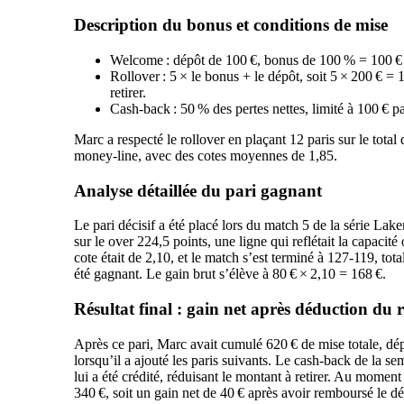
Description du bonus et conditions de mise
Welcome : dépôt de 100 €, bonus de 100 % = 100 € 
Rollover : 5 × le bonus + le dépôt, soit 5 × 200 € = 
retirer.
Cash‑back : 50 % des pertes nettes, limité à 100 € p
Marc a respecté le rollover en plaçant 12 paris sur le total 
money‑line, avec des cotes moyennes de 1,85.
Analyse détaillée du pari gagnant
Le pari décisif a été placé lors du match 5 de la série Lak
sur le over 224,5 points, une ligne qui reflétait la capacit
cote était de 2,10, et le match s’est terminé à 127‑119, tota
été gagnant. Le gain brut s’élève à 80 € × 2,10 = 168 €.
Résultat final : gain net après déduction du 
Après ce pari, Marc avait cumulé 620 € de mise totale, dép
lorsqu’il a ajouté les paris suivants. Le cash‑back de la s
lui a été crédité, réduisant le montant à retirer. Au moment 
340 €, soit un gain net de 40 € après avoir remboursé le dép