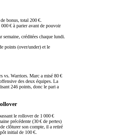
de bonus, total 200 €.
1 000 € à parier avant de pouvoir
ar semaine, créditées chaque lundi.
de points (over/under) et le
ers vs. Warriors. Marc a misé 80 €
é offensive des deux équipes. La
lisant 246 points, donc le pari a
rollover
assant le rollover de 1 000 €
emaine précédente (30 € de pertes)
de clôturer son compte, il a retiré
ôt initial de 100 €.