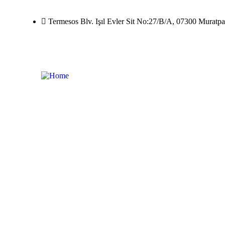
Termesos Blv. Işıl Evler Sit No:27/B/A, 07300 Muratp