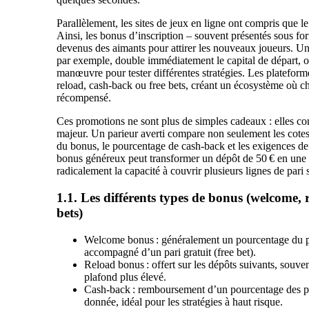
Parallèlement, les sites de jeux en ligne ont compris que le 
Ainsi, les bonus d’inscription – souvent présentés sous f
devenus des aimants pour attirer les nouveaux joueurs. U
par exemple, double immédiatement le capital de départ, o
manœuvre pour tester différentes stratégies. Les plateforme
reload, cash‑back ou free bets, créant un écosystème où c
récompensé.
Ces promotions ne sont plus de simples cadeaux : elles con
majeur. Un parieur averti compare non seulement les cote
du bonus, le pourcentage de cash‑back et les exigences de 
bonus généreux peut transformer un dépôt de 50 € en une 
radicalement la capacité à couvrir plusieurs lignes de pari
1.1. Les différents types de bonus (welcome, 
bets)
Welcome bonus : généralement un pourcentage du pr
accompagné d’un pari gratuit (free bet).
Reload bonus : offert sur les dépôts suivants, souve
plafond plus élevé.
Cash‑back : remboursement d’un pourcentage des pe
donnée, idéal pour les stratégies à haut risque.