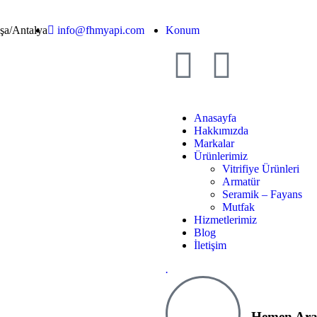
aşa/Antalya
info@fhmyapi.com
Konum
Anasayfa
Hakkımızda
Markalar
Ürünlerimiz
Vitrifiye Ürünleri
Armatür
Seramik – Fayans
Mutfak
Hizmetlerimiz
Blog
İletişim
.
Hemen Ar