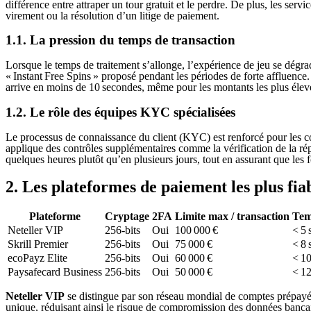
différence entre attraper un tour gratuit et le perdre. De plus, les se
virement ou la résolution d’un litige de paiement.
1.1. La pression du temps de transaction
Lorsque le temps de traitement s’allonge, l’expérience de jeu se dégr
« Instant Free Spins » proposé pendant les périodes de forte affluen
arrive en moins de 10 secondes, même pour les montants les plus élev
1.2. Le rôle des équipes KYC spécialisées
Le processus de connaissance du client (KYC) est renforcé pour les co
applique des contrôles supplémentaires comme la vérification de la r
quelques heures plutôt qu’en plusieurs jours, tout en assurant que les
2. Les plateformes de paiement les plus fia
Plateforme
Cryptage
2FA
Limite max / transaction
Tem
Neteller VIP
256‑bits
Oui
100 000 €
< 5 
Skrill Premier
256‑bits
Oui
75 000 €
< 8 
ecoPayz Elite
256‑bits
Oui
60 000 €
< 10
Paysafecard Business
256‑bits
Oui
50 000 €
< 12
Neteller VIP
se distingue par son réseau mondial de comptes prépayés
unique, réduisant ainsi le risque de compromission des données banca