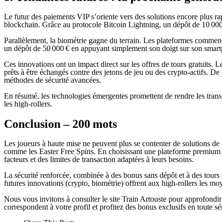
Le futur des paiements VIP s’oriente vers des solutions encore plus r
blockchain. Grâce au protocole Bitcoin Lightning, un dépôt de 10 000
Parallèlement, la biométrie gagne du terrain. Les plateformes commence
un dépôt de 50 000 € en appuyant simplement son doigt sur son smart
Ces innovations ont un impact direct sur les offres de tours gratuits.
prêts à être échangés contre des jetons de jeu ou des crypto‑actifs. De
méthodes de sécurité avancées.
En résumé, les technologies émergentes promettent de rendre les transa
les high‑rollers.
Conclusion – 200 mots
Les joueurs à haute mise ne peuvent plus se contenter de solutions de p
comme les Easter Free Spins. En choisissant une plateforme premium – 
facteurs et des limites de transaction adaptées à leurs besoins.
La sécurité renforcée, combinée à des bonus sans dépôt et à des tours gr
futures innovations (crypto, biométrie) offrent aux high‑rollers les 
Nous vous invitons à consulter le site Train Artouste pour approfondir 
correspondent à votre profil et profitez des bonus exclusifs en toute 