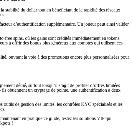
tabilité du dollar tout en bénéficiant de la rapidité des réseaux
es.
acteur d’authentification supplémentaire. Un joueur peut ainsi valider
to‑free spins, où les gains sont crédités immédiatement en tokens,
teurs à offrir des bonus plus généreux aux comptes qui utilisent ces
élité, ouvrant la voie à des promotions encore plus personnalisées pour
ement dédié, surtout lorsqu’il s’agit de profiter d’offres limitées
ils obtiennent un cryptage de pointe, une authentification à deux
s outils de gestion des limites, les contrôles KYC spécialisés et les
es.
 maintenant en pratique ce guide, testez les solutions VIP qui
ckpots !