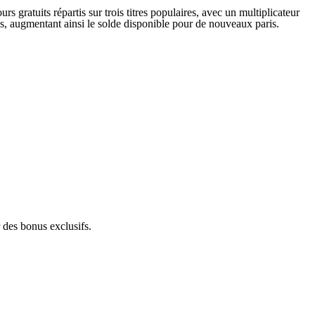
gratuits répartis sur trois titres populaires, avec un multiplicateur
is, augmentant ainsi le solde disponible pour de nouveaux paris.
 des bonus exclusifs.