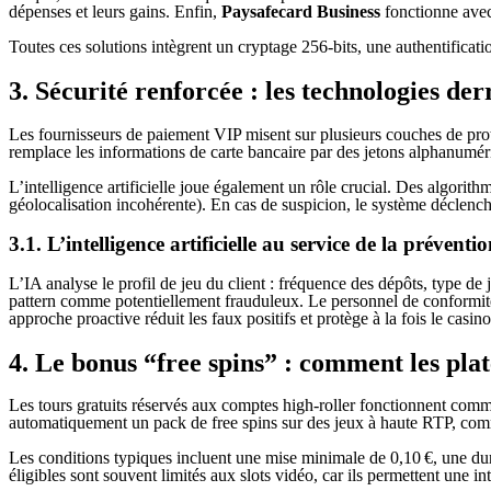
dépenses et leurs gains. Enfin,
Paysafecard Business
fonctionne avec
Toutes ces solutions intègrent un cryptage 256‑bits, une authentificati
3. Sécurité renforcée : les technologies de
Les fournisseurs de paiement VIP misent sur plusieurs couches de pro
remplace les informations de carte bancaire par des jetons alphanumériq
L’intelligence artificielle joue également un rôle crucial. Des algor
géolocalisation incohérente). En cas de suspicion, le système déclenc
3.1. L’intelligence artificielle au service de la préventi
L’IA analyse le profil de jeu du client : fréquence des dépôts, type d
pattern comme potentiellement frauduleux. Le personnel de conformité
approche proactive réduit les faux positifs et protège à la fois le casino
4. Le bonus “free spins” : comment les pla
Les tours gratuits réservés aux comptes high‑roller fonctionnent comme
automatiquement un pack de free spins sur des jeux à haute RTP, c
Les conditions typiques incluent une mise minimale de 0,10 €, une duré
éligibles sont souvent limités aux slots vidéo, car ils permettent une in