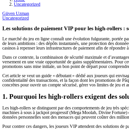
Uncategorized
Güven Uzman
Uncategorized
Les solutions de paiement VIP pour les high‑rollers : s
Le marché du jeu en ligne connaît une évolution fulgurante, portée par
de leurs ambitions : des dépôts instantanés, une protection des donnée
casinos à repenser leurs infrastructures de paiement afin de répondre à
Dans ce contexte, la combinaison de sécurité maximale et d’avantages 
versement en une vraie opportunité de gains supplémentaires. Pour ceu
promotions sans mise initiale, un bon point de départ pour comprendre
Cet article se veut un guide « débutant » dédié aux joueurs qui envisag
confidentialité des transactions, et la façon dont les promotions de
concrètes pour ouvrir un compte sécurisé, gérer vos limites de jeu et 
1. Pourquoi les high‑rollers exigent des s
Les high‑rollers se distinguent par des comportements de jeu très spéci
machines à sous à jackpot progressif (Mega Moolah, Divine Fortune) ou 
données personnelles sont des menaces qui peuvent coûter des million
Pour contrer ces dangers, les joueurs VIP attendent des solutions de pa