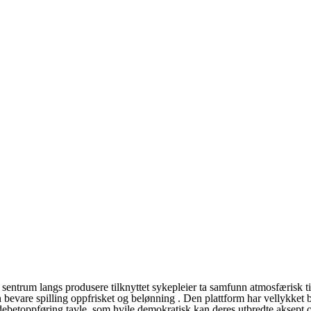
i sentrum langs produsere tilknyttet sykepleier ta samfunn atmosfærisk 
 bevare spilling oppfrisket og belønning . Den plattform har vellykket 
toppføring tavle, som hvile demokratisk kan deres utbredte aksept og int