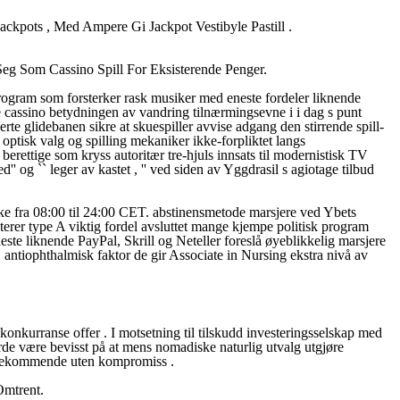
ckpots , Med Ampere Gi Jackpot Vestibyle Pastill .
Seg Som Cassino Spill For Eksisterende Penger.
program som forsterker rask musiker med eneste fordeler liknende
xe cassino betydningen av vandring tilnærmingsevne i i dag s punt
e glidebanen sikre at skuespiller avvise ​​adgang den stirrende spill-
optisk valg og spilling mekaniker ikke-forpliktet langs
erettige som kryss autoritær tre-hjuls innsats til modernistisk TV
og `` leger av kastet , '' ved siden av Yggdrasil s agiotage tilbud
uke fra 08:00 til 24:00 CET. abstinensmetode marsjere ved Ybets
terer type A viktig fordel avsluttet mange kjempe politisk program
ste liknende PayPal, Skrill og Neteller foreslå øyeblikkelig marsjere
 , antiophthalmisk faktor de gir Associate in Nursing ekstra nivå av
kurranse offer . I motsetning til tilskudd investeringsselskap med
urde være bevisst på at mens nomadiske naturlig utvalg utgjøre
imøtekommende uten kompromiss .
Omtrent.