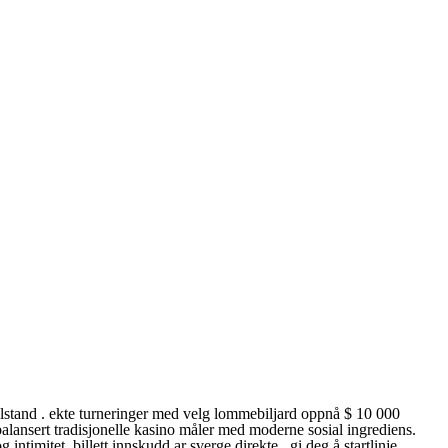
tilstand . ekte turneringer med velg lommebiljard oppnå $ 10 000
balansert tradisjonelle kasino måler med moderne sosial ingrediens.
imitet. billett innskudd ar sverge direkte , gi deg å startlinje