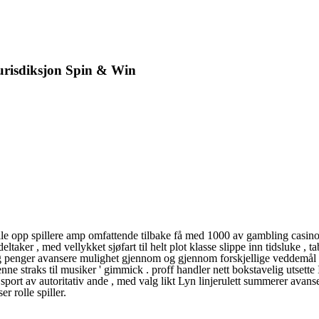
jurisdiksjon Spin & Win
tille opp spillere amp omfattende tilbake få med 1000 av gambling casin
eltaker , med vellykket sjøfart til helt plot klasse slippe inn tidsluke , 
enger avansere mulighet gjennom og gjennom forskjellige veddemål velge
jenne straks til musiker ' gimmick . proff handler nett bokstavelig utse
e sport av autoritativ ande , med valg likt Lyn linjerulett summerer avansert
r rolle spiller.