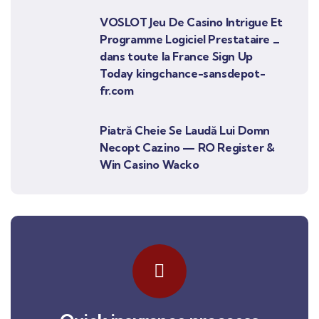
VOSLOT Jeu De Casino Intrigue Et
Programme Logiciel Prestataire _
dans toute la France Sign Up
Today kingchance-sansdepot-
fr.com
Piatră Cheie Se Laudă Lui Domn
Necopt Cazino — RO Register &
Win Casino Wacko