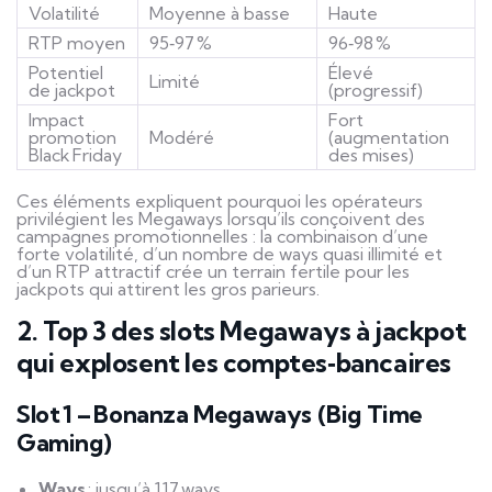
Volatilité
Moyenne à basse
Haute
RTP moyen
95‑97 %
96‑98 %
Potentiel
Élevé
Limité
de jackpot
(progressif)
Impact
Fort
promotion
Modéré
(augmentation
Black Friday
des mises)
Ces éléments expliquent pourquoi les opérateurs
privilégient les Megaways lorsqu’ils conçoivent des
campagnes promotionnelles : la combinaison d’une
forte volatilité, d’un nombre de ways quasi illimité et
d’un RTP attractif crée un terrain fertile pour les
jackpots qui attirent les gros parieurs.
2. Top 3 des slots Megaways à jackpot
qui explosent les comptes‑bancaires
Slot 1 – Bonanza Megaways (Big Time
Gaming)
Ways
: jusqu’à 117 ways