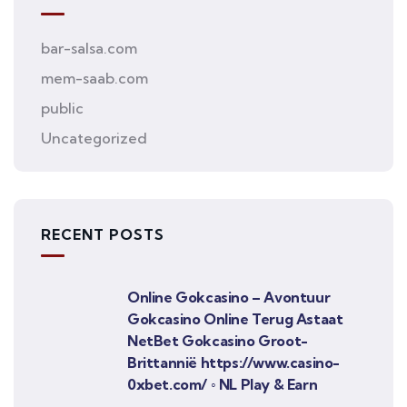
bar-salsa.com
mem-saab.com
public
Uncategorized
RECENT POSTS
Online Gokcasino – Avontuur
Gokcasino Online Terug Astaat
NetBet Gokcasino Groot-
Brittannië https://www.casino-
0xbet.com/ ◦ NL Play & Earn