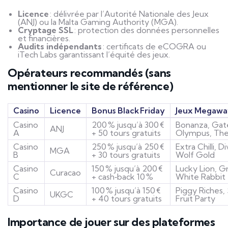
Licence
: délivrée par l’Autorité Nationale des Jeux
(ANJ) ou la Malta Gaming Authority (MGA).
Cryptage SSL
: protection des données personnelles
et financières.
Audits indépendants
: certificats de eCOGRA ou
iTech Labs garantissant l’équité des jeux.
Opérateurs recommandés (sans
mentionner le site de référence)
Casino
Licence
Bonus Black Friday
Jeux Megaway
Casino
200 % jusqu’à 300 €
Bonanza, Gat
ANJ
A
+ 50 tours gratuits
Olympus, Th
Casino
250 % jusqu’à 250 €
Extra Chilli, D
MGA
B
+ 30 tours gratuits
Wolf Gold
Casino
150 % jusqu’à 200 €
Lucky Lion, G
Curacao
C
+ cash‑back 10 %
White Rabbit
Casino
100 % jusqu’à 150 €
Piggy Riches, 
UKGC
D
+ 40 tours gratuits
Fruit Party
Importance de jouer sur des plateformes