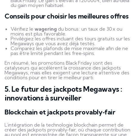
Black Friday. Le gain s’élevait à 120 000 €, bien au‑delà
du gain moyen habituel.
Conseils pour choisir les meilleures offres
Vérifiez le
wagering
du bonus : un taux de 30 x ou
moins est plus favorable.
Privilégiez les offres incluant des tours gratuits sur les
Megaways que vous avez déjà testés.
Comparez les plafonds de mise maximale afin de ne
pas être limité pendant les free‑spins.
En résumé, les promotions Black Friday sont des
catalyseurs qui accélèrent la croissance des jackpots
Megaways, mais elles exigent une lecture attentive des
conditions pour en tirer le meilleur parti.
5. Le futur des jackpots Megaways :
innovations à surveiller
Blockchain et jackpots provably‑fair
L’intégration de la technologie blockchain permet de
créer des jackpots provably‑fair, où chaque contribution
au pool est enregistrée de façon transparente sur une