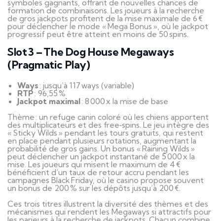
symboles gagnants, offrant de nouvelles chances de
formation de combinaisons. Les joueurs à la recherche
de gros jackpots profitent de la mise maximale de 6 €
pour déclencher le mode « Mega Bonus », où le jackpot
progressif peut être atteint en moins de 50 spins.
Slot 3 – The Dog House Megaways
(Pragmatic Play)
Ways
: jusqu’à 117 ways (variable)
RTP
: 96,55 %
Jackpot maximal
: 8 000 x la mise de base
Thème : un refuge canin coloré où les chiens apportent
des multiplicateurs et des free‑spins. Le jeu intègre des
« Sticky Wilds » pendant les tours gratuits, qui restent
en place pendant plusieurs rotations, augmentant la
probabilité de gros gains. Un bonus « Raining Wilds »
peut déclencher un jackpot instantané de 5 000 x la
mise. Les joueurs qui misent le maximum de 4 €
bénéficient d’un taux de retour accru pendant les
campagnes Black Friday, où le casino propose souvent
un bonus de 200 % sur les dépôts jusqu’à 200 €.
Ces trois titres illustrent la diversité des thèmes et des
mécanismes qui rendent les Megaways si attractifs pour
les parieurs à la recherche de jackpots. Chacun combine