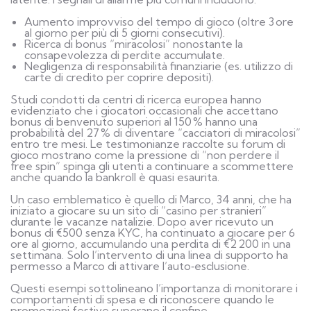
Aumento improvviso del tempo di gioco (oltre 3 ore
al giorno per più di 5 giorni consecutivi).
Ricerca di bonus “miracolosi” nonostante la
consapevolezza di perdite accumulate.
Negligenza di responsabilità finanziarie (es. utilizzo di
carte di credito per coprire depositi).
Studi condotti da centri di ricerca europea hanno
evidenziato che i giocatori occasionali che accettano
bonus di benvenuto superiori al 150 % hanno una
probabilità del 27 % di diventare “cacciatori di miracolosi”
entro tre mesi. Le testimonianze raccolte su forum di
gioco mostrano come la pressione di “non perdere il
free spin” spinga gli utenti a continuare a scommettere
anche quando la bankroll è quasi esaurita.
Un caso emblematico è quello di Marco, 34 anni, che ha
iniziato a giocare su un sito di “casino per stranieri”
durante le vacanze natalizie. Dopo aver ricevuto un
bonus di €500 senza KYC, ha continuato a giocare per 6
ore al giorno, accumulando una perdita di €2 200 in una
settimana. Solo l’intervento di una linea di supporto ha
permesso a Marco di attivare l’auto‑esclusione.
Questi esempi sottolineano l’importanza di monitorare i
comportamenti di spesa e di riconoscere quando le
promozioni festive superano il confine