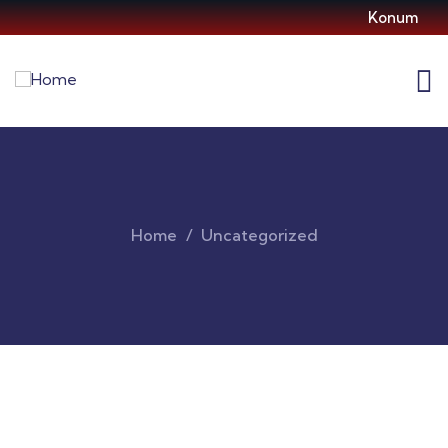
Konum
Home
Uncategorized