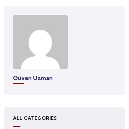
Güven Uzman
ALL CATEGORIES