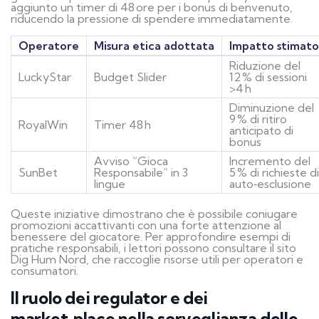
aggiunto un timer di 48 ore per i bonus di benvenuto,
riducendo la pressione di spendere immediatamente.
Operatore
Misura etica adottata
Impatto stimato
Riduzione del
LuckyStar
Budget Slider
12 % di sessioni
>4 h
Diminuzione del
9 % di ritiro
RoyalWin
Timer 48 h
anticipato di
bonus
Avviso “Gioca
Incremento del
SunBet
Responsabile” in 3
5 % di richieste di
lingue
auto‑esclusione
Queste iniziative dimostrano che è possibile coniugare
promozioni accattivanti con una forte attenzione al
benessere del giocatore. Per approfondire esempi di
pratiche responsabili, i lettori possono consultare il sito
Dig Hum Nord, che raccoglie risorse utili per operatori e
consumatori.
Il ruolo dei regulator e dei
market‑place nella sorveglianza delle