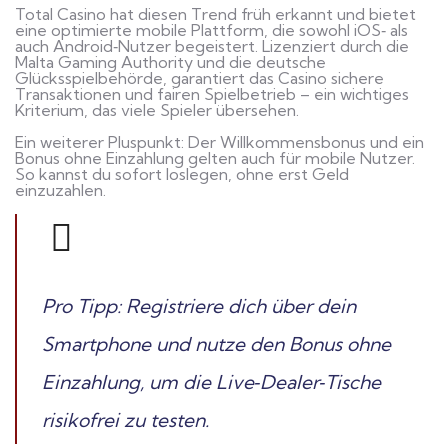
Total Casino hat diesen Trend früh erkannt und bietet
eine optimierte mobile Plattform, die sowohl iOS‑ als
auch Android‑Nutzer begeistert. Lizenziert durch die
Malta Gaming Authority und die deutsche
Glücksspielbehörde, garantiert das Casino sichere
Transaktionen und fairen Spielbetrieb – ein wichtiges
Kriterium, das viele Spieler übersehen.
Ein weiterer Pluspunkt: Der Willkommensbonus und ein
Bonus ohne Einzahlung gelten auch für mobile Nutzer.
So kannst du sofort loslegen, ohne erst Geld
einzuzahlen.
Pro Tipp: Registriere dich über dein
Smartphone und nutze den Bonus ohne
Einzahlung, um die Live‑Dealer‑Tische
risikofrei zu testen.