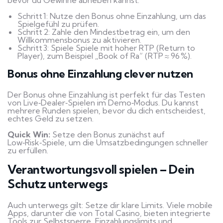
bevor du Gewinne abheben kannst.
Schritt 1: Nutze den Bonus ohne Einzahlung, um das
Spielgefühl zu prüfen.
Schritt 2: Zahle den Mindestbetrag ein, um den
Willkommensbonus zu aktivieren.
Schritt 3: Spiele Spiele mit hoher RTP (Return to
Player), zum Beispiel „Book of Ra“ (RTP ≈ 96 %).
Bonus ohne Einzahlung clever nutzen
Der Bonus ohne Einzahlung ist perfekt für das Testen
von Live‑Dealer‑Spielen im Demo‑Modus. Du kannst
mehrere Runden spielen, bevor du dich entscheidest,
echtes Geld zu setzen.
Quick Win:
Setze den Bonus zunächst auf
Low‑Risk‑Spiele, um die Umsatzbedingungen schneller
zu erfüllen.
Verantwortungsvoll spielen – Dein
Schutz unterwegs
Auch unterwegs gilt: Setze dir klare Limits. Viele mobile
Apps, darunter die von Total Casino, bieten integrierte
Tools zur Selbstsperre, Einzahlungslimits und