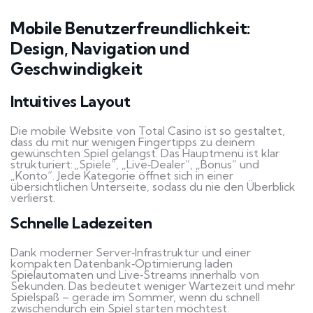
Mobile Benutzerfreundlichkeit:
Design, Navigation und
Geschwindigkeit
Intuitives Layout
Die mobile Website von Total Casino ist so gestaltet,
dass du mit nur wenigen Fingertipps zu deinem
gewünschten Spiel gelangst. Das Hauptmenü ist klar
strukturiert: „Spiele“, „Live‑Dealer“, „Bonus“ und
„Konto“. Jede Kategorie öffnet sich in einer
übersichtlichen Unterseite, sodass du nie den Überblick
verlierst.
Schnelle Ladezeiten
Dank moderner Server‑Infrastruktur und einer
kompakten Datenbank‑Optimierung laden
Spielautomaten und Live‑Streams innerhalb von
Sekunden. Das bedeutet weniger Wartezeit und mehr
Spielspaß – gerade im Sommer, wenn du schnell
zwischendurch ein Spiel starten möchtest.