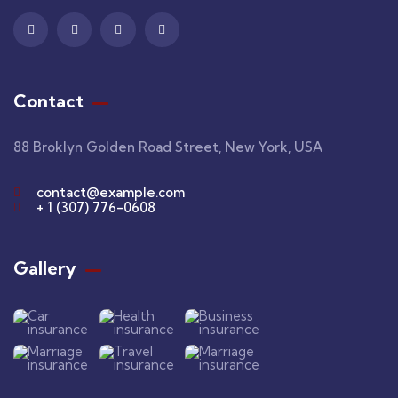
Contact
88 Broklyn Golden Road Street, New York, USA
contact@example.com
+ 1 (307) 776-0608
Gallery​