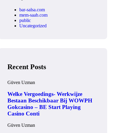
bar-salsa.com
mem-saab.com
public
Uncategorized
Recent Posts
Güven Uzman
Welke Vergoedings- Werkwijze
Bestaan Beschikbaar Bij WOWPH
Gokcasino – BE Start Playing
Casino Conti
Güven Uzman