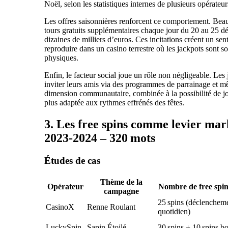
Noël, selon les statistiques internes de plusieurs opérateur
Les offres saisonnières renforcent ce comportement. Bea
tours gratuits supplémentaires chaque jour du 20 au 25 dé
dizaines de milliers d’euros. Ces incitations créent un se
reproduire dans un casino terrestre où les jackpots sont s
physiques.
Enfin, le facteur social joue un rôle non négligeable. Les
inviter leurs amis via des programmes de parrainage et mêm
dimension communautaire, combinée à la possibilité de joue
plus adaptée aux rythmes effrénés des fêtes.
3. Les free spins comme levier mar
2023‑2024 – 320 mots
Études de cas
Thème de la
Opérateur
Nombre de free spins
campagne
25 spins (déclenchem
CasinoX
Renne Roulant
quotidien)
LuckySpin
Sapin Étoilé
30 spins + 10 spins b