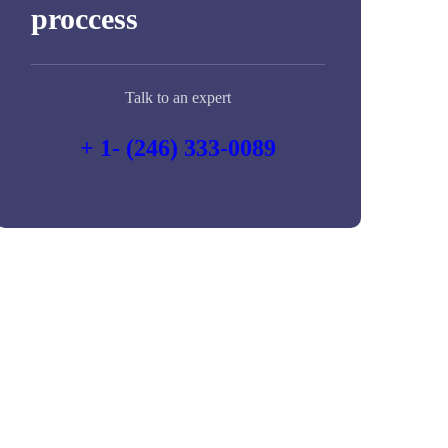
proccess
Talk to an expert
+ 1- (246) 333-0089