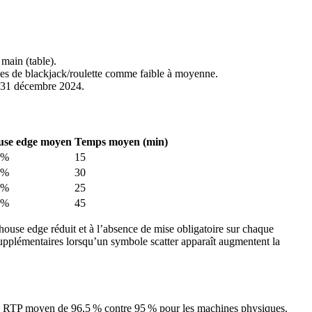
 main (table).
es de blackjack/roulette comme faible à moyenne.
u 31 décembre 2024.
use edge moyen
Temps moyen (min)
 %
15
 %
30
 %
25
 %
45
 house edge réduit et à l’absence de mise obligatoire sur chaque
 supplémentaires lorsqu’un symbole scatter apparaît augmentent la
’un RTP moyen de 96,5 % contre 95 % pour les machines physiques.