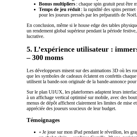
Bonus multipliers
: chaque spin gratuit peut être mu
Temps de jeu réduit
: la rapidité des spins permet
pour les joueurs pressés par les préparatifs de Noël
En conclusion, même si le house edge des tables physiques 
un rendement global supérieur pendant la période festive,
lucrative.
5. L’expérience utilisateur : immer
– 300 moms
Les développeurs misent sur des animations 3D où les roul
que les symboles de cadeaux éclatent en confettis chaque
utilisent la bande‑son originale de la bande‑annonce pour
Sur le plan UI/UX, les plateformes adaptent leurs interfa
à un affichage vertical optimisé sur mobile, avec des bouto
menus de dépôt affichent clairement les limites de mise et
appréciée des joueurs soucieux de leur budget.
Témoignages
« Je joue sur mon iPad pendant le réveillon, les g