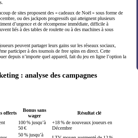
s.
ucoup de sites proposent des « cadeaux de Noël » sous forme de
cembre, ou des jackpots progressifs qui atteignent plusieurs
ntiment d’urgence et de récompense immédiate, difficile à
ouvent liés à des tables de roulette ou à des machines à sous
 joueurs peuvent partager leurs gains sur les réseaux sociaux,
e participer à des tournois de free spins en direct. Cette
r depuis n’importe quel appareil, fait du jeu en ligne l’option la
keting : analyse des campagnes
Bonus sans
 offerts
Résultat clé
wager
ent
100 % jusqu’à
+18 % de nouveaux joueurs en
50 €
Décembre
50 % jusqu’à
onus
LTV moyen augmenté de 12 %