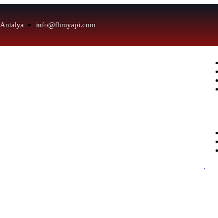
/Antalya
info@fhmyapi.com
.