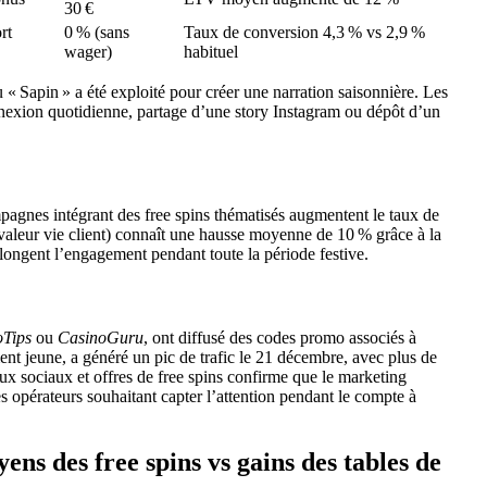
30 €
rt
0 % (sans
Taux de conversion 4,3 % vs 2,9 %
wager)
habituel
Sapin » a été exploité pour créer une narration saisonnière. Les
onnexion quotidienne, partage d’une story Instagram ou dépôt d’un
agnes intégrant des free spins thématisés augmentent le taux de
aleur vie client) connaît une hausse moyenne de 10 % grâce à la
longent l’engagement pendant toute la période festive.
Tips
ou
CasinoGuru
, ont diffusé des codes promo associés à
ent jeune, a généré un pic de trafic le 21 décembre, avec plus de
aux sociaux et offres de free spins confirme que le marketing
s opérateurs souhaitant capter l’attention pendant le compte à
ens des free spins vs gains des tables de