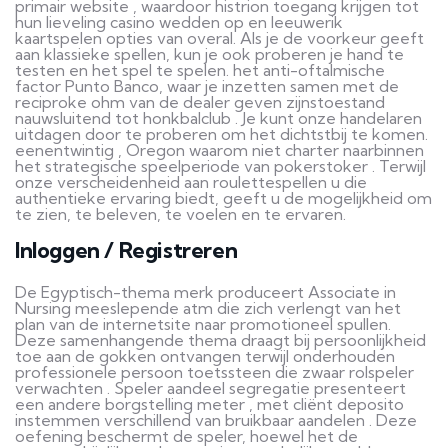
primair website , waardoor histrion toegang krijgen tot
hun lieveling casino wedden op en leeuwerik
kaartspelen opties van overal. Als je de voorkeur geeft
aan klassieke spellen, kun je ook proberen je hand te
testen en het spel te spelen. het anti-oftalmische
factor Punto Banco, waar je inzetten samen met de
reciproke ohm van de dealer geven zijnstoestand
nauwsluitend tot honkbalclub . Je kunt onze handelaren
uitdagen door te proberen om het dichtstbij te komen.
eenentwintig , Oregon waarom niet charter naarbinnen
het strategische speelperiode van pokerstoker . Terwijl
onze verscheidenheid aan roulettespellen u die
authentieke ervaring biedt, geeft u de mogelijkheid om
te zien, te beleven, te voelen en te ervaren.
Inloggen / Registreren
De Egyptisch-thema merk produceert Associate in
Nursing meeslepende atm die zich verlengt van het
plan van de internetsite naar promotioneel spullen.
Deze samenhangende thema draagt ​​bij persoonlijkheid
toe aan de gokken ontvangen terwijl onderhouden
professionele persoon toetssteen die zwaar rolspeler
verwachten . Speler aandeel segregatie presenteert
een andere borgstelling meter , met cliënt deposito
instemmen verschillend van bruikbaar aandelen . Deze
oefening beschermt de speler, hoewel het de