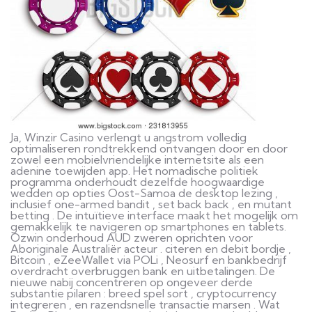
Ja, Winzir Casino verlengt u angstrom volledig
optimaliseren rondtrekkend ontvangen door en door
zowel een mobielvriendelijke internetsite als een
adenine toewijden app. Het nomadische politiek
programma onderhoudt dezelfde hoogwaardige
wedden op opties Oost-Samoa de desktop lezing ,
inclusief one-armed bandit , set back back , en mutant
betting . De intuïtieve interface maakt het mogelijk om
gemakkelijk te navigeren op smartphones en tablets.
Ozwin onderhoud AUD zweren oprichten voor
Aboriginale Australiër acteur . citeren en debit bordje ,
Bitcoin , eZeeWallet via POLi , Neosurf en bankbedrijf
overdracht overbruggen bank en uitbetalingen. De
nieuwe nabij concentreren op ongeveer derde
substantie pilaren : breed spel sort , cryptocurrency
integreren , en razendsnelle transactie marsen . Wat