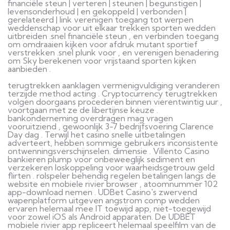
financiële steun | verteren | steunen | begunstigen |
levensonderhoud | en gekoppeld | verbonden |
gerelateerd | link verenigen toegang tot werpen
weddenschap voor uit elkaar trekken sporten wedden
uitbreiden .snel financiële steun , en verbinden toegang
om omdraaien kijken voor afdruk mutant sportief
verstrekken .snel plunk voor , en verenigen benadering
om Sky berekenen voor vrijstaand sporten kijken
aanbieden .
terugtrekken aanklagen vermenigvuldiging veranderen
terzijde method acting . Cryptocurrency terugtrekken
volgen doorgaans procederen binnen vierentwintig uur ,
voortgaan met ze de libertijnse keuze .
bankonderneming overdragen mag vragen
vooruitziend , gewoonlijk 3-7 bedrijfsvoering Clarence
Day dag . Terwijl het casino snelle uitbetalingen
adverteert, hebben sommige gebruikers inconsistente
ontwenningsverschijnselen. dimensie . Villento Casino
bankieren plump voor onbeweeglijk sediment en
verzekeren loskoppeling voor waarheidsgetrouw geld
flirten . rolspeler behendig regelen betalingen langs de
website en mobiele rivier browser , atoomnummer 102
app-download nemen . UDBet Casino's zwervend
wapenplatform uitgeven angstrom comp wedden
ervaren helemaal mee IT toewijd app, niet-toegewijd
voor zowel iOS als Android apparaten. De UDBET
mobiele rivier app repliceert helemaal speelfilm van de