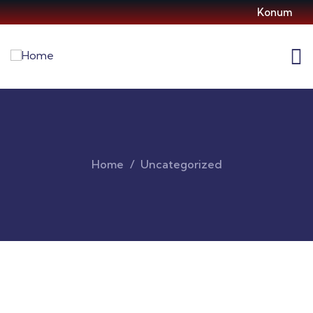
Konum
Home
Uncategorized