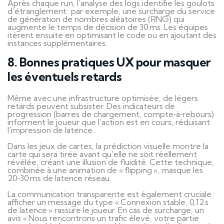
Après chaque run, l’analyse des logs identifie les goulots
d’étranglement : par exemple, une surcharge du service
de génération de nombres aléatoires (RNG) qui
augmente le temps de décision de 30 ms. Les équipes
itèrent ensuite en optimisant le code ou en ajoutant des
instances supplémentaires.
8. Bonnes pratiques UX pour masquer
les éventuels retards
Même avec une infrastructure optimisée, de légers
retards peuvent subsister. Des indicateurs de
progression (barres de chargement, compte‑à‑rebours)
informent le joueur que l’action est en cours, réduisant
l’impression de latence.
Dans les jeux de cartes, la prédiction visuelle montre la
carte qui sera tirée avant qu’elle ne soit réellement
révélée, créant une illusion de fluidité. Cette technique,
combinée à une animation de « flipping », masque les
20‑30 ms de latence réseau.
La communication transparente est également cruciale :
afficher un message du type « Connexion stable, 0,12 s
de latence » rassure le joueur. En cas de surcharge, un
avis « Nous rencontrons un trafic élevé, votre partie