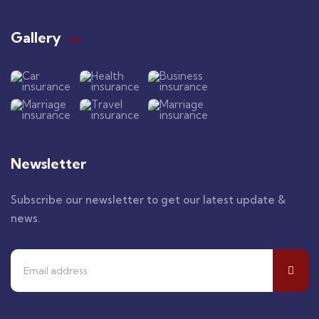
Gallery​
Newsletter
Subscribe our newsletter to get our latest update &
news.