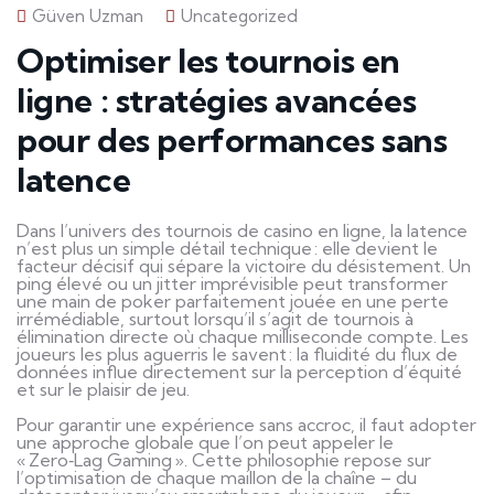
Güven Uzman
Uncategorized
Optimiser les tournois en
ligne : stratégies avancées
pour des performances sans
latence
Dans l’univers des tournois de casino en ligne, la latence
n’est plus un simple détail technique : elle devient le
facteur décisif qui sépare la victoire du désistement. Un
ping élevé ou un jitter imprévisible peut transformer
une main de poker parfaitement jouée en une perte
irrémédiable, surtout lorsqu’il s’agit de tournois à
élimination directe où chaque milliseconde compte. Les
joueurs les plus aguerris le savent : la fluidité du flux de
données influe directement sur la perception d’équité
et sur le plaisir de jeu.
Pour garantir une expérience sans accroc, il faut adopter
une approche globale que l’on peut appeler le
« Zero‑Lag Gaming ». Cette philosophie repose sur
l’optimisation de chaque maillon de la chaîne – du