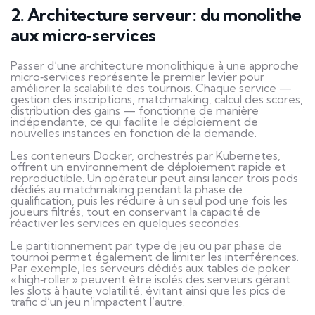
2. Architecture serveur : du monolithe
aux micro‑services
Passer d’une architecture monolithique à une approche
micro‑services représente le premier levier pour
améliorer la scalabilité des tournois. Chaque service —
gestion des inscriptions, matchmaking, calcul des scores,
distribution des gains — fonctionne de manière
indépendante, ce qui facilite le déploiement de
nouvelles instances en fonction de la demande.
Les conteneurs Docker, orchestrés par Kubernetes,
offrent un environnement de déploiement rapide et
reproductible. Un opérateur peut ainsi lancer trois pods
dédiés au matchmaking pendant la phase de
qualification, puis les réduire à un seul pod une fois les
joueurs filtrés, tout en conservant la capacité de
réactiver les services en quelques secondes.
Le partitionnement par type de jeu ou par phase de
tournoi permet également de limiter les interférences.
Par exemple, les serveurs dédiés aux tables de poker
« high‑roller » peuvent être isolés des serveurs gérant
les slots à haute volatilité, évitant ainsi que les pics de
trafic d’un jeu n’impactent l’autre.