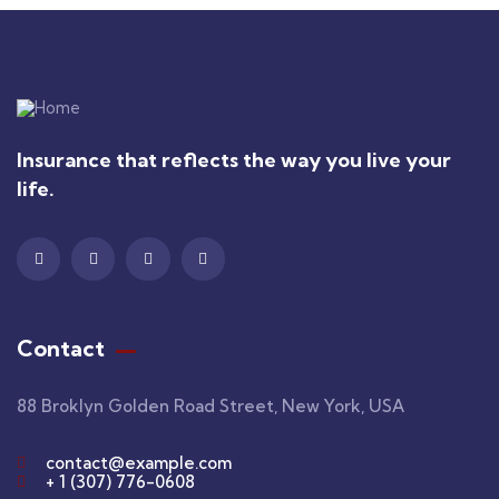
Insurance that reflects the way you live your
life.
Contact
88 Broklyn Golden Road Street, New York, USA
contact@example.com
+ 1 (307) 776-0608