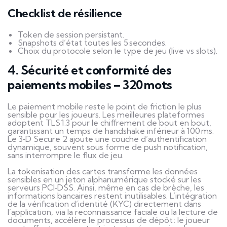
Checklist de résilience
Token de session persistant.
Snapshots d’état toutes les 5 secondes.
Choix du protocole selon le type de jeu (live vs slots).
4. Sécurité et conformité des
paiements mobiles – 320 mots
Le paiement mobile reste le point de friction le plus
sensible pour les joueurs. Les meilleures plateformes
adoptent TLS 1.3 pour le chiffrement de bout en bout,
garantissant un temps de handshake inférieur à 100 ms.
Le 3‑D Secure 2 ajoute une couche d’authentification
dynamique, souvent sous forme de push notification,
sans interrompre le flux de jeu.
La tokenisation des cartes transforme les données
sensibles en un jeton alphanumérique stocké sur les
serveurs PCI‑DSS. Ainsi, même en cas de brèche, les
informations bancaires restent inutilisables. L’intégration
de la vérification d’identité (KYC) directement dans
l’application, via la reconnaissance faciale ou la lecture de
documents, accélère le processus de dépôt : le joueur