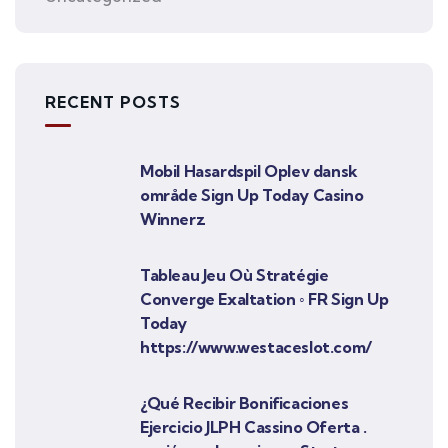
RECENT POSTS
Mobil Hasardspil Oplev dansk
område Sign Up Today Casino
Winnerz
Tableau Jeu Où Stratégie
Converge Exaltation ◦ FR Sign Up
Today
https://www.westaceslot.com/
¿Qué Recibir Bonificaciones
Ejercicio JLPH Cassino Oferta .