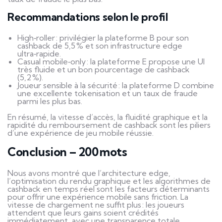
Recommandations selon le profil
High‑roller : privilégier la plateforme B pour son
cashback de 5,5 % et son infrastructure edge
ultra‑rapide.
Casual mobile‑only : la plateforme E propose une UI
très fluide et un bon pourcentage de cashback
(5,2 %).
Joueur sensible à la sécurité : la plateforme D combine
une excellente tokenisation et un taux de fraude
parmi les plus bas.
En résumé, la vitesse d’accès, la fluidité graphique et la
rapidité du remboursement de cashback sont les piliers
d’une expérience de jeu mobile réussie.
Conclusion – 200 mots
Nous avons montré que l’architecture edge,
l’optimisation du rendu graphique et les algorithmes de
cashback en temps réel sont les facteurs déterminants
pour offrir une expérience mobile sans friction. La
vitesse de chargement ne suffit plus : les joueurs
attendent que leurs gains soient crédités
immédiatement, avec une transparence totale.