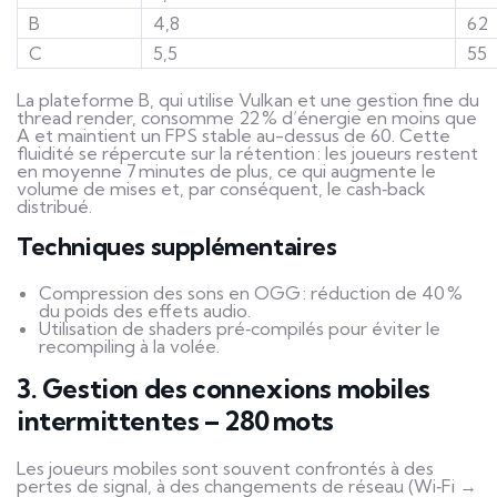
B
4,8
62
C
5,5
55
La plateforme B, qui utilise Vulkan et une gestion fine du
thread render, consomme 22 % d’énergie en moins que
A et maintient un FPS stable au-dessus de 60. Cette
fluidité se répercute sur la rétention : les joueurs restent
en moyenne 7 minutes de plus, ce qui augmente le
volume de mises et, par conséquent, le cash‑back
distribué.
Techniques supplémentaires
Compression des sons en OGG : réduction de 40 %
du poids des effets audio.
Utilisation de shaders pré‑compilés pour éviter le
recompiling à la volée.
3. Gestion des connexions mobiles
intermittentes – 280 mots
Les joueurs mobiles sont souvent confrontés à des
pertes de signal, à des changements de réseau (Wi‑Fi →