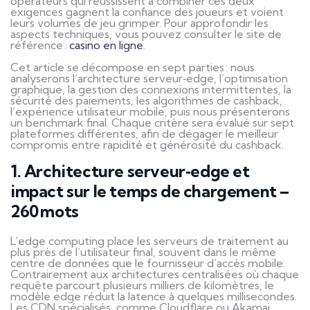
opérateurs qui réussissent à combiner ces deux
exigences gagnent la confiance des joueurs et voient
leurs volumes de jeu grimper. Pour approfondir les
aspects techniques, vous pouvez consulter le site de
référence :
casino en ligne
.
Cet article se décompose en sept parties : nous
analyserons l’architecture serveur‑edge, l’optimisation
graphique, la gestion des connexions intermittentes, la
sécurité des paiements, les algorithmes de cashback,
l’expérience utilisateur mobile, puis nous présenterons
un benchmark final. Chaque critère sera évalué sur sept
plateformes différentes, afin de dégager le meilleur
compromis entre rapidité et générosité du cashback.
1. Architecture serveur‑edge et
impact sur le temps de chargement –
260 mots
L’edge computing place les serveurs de traitement au
plus près de l’utilisateur final, souvent dans le même
centre de données que le fournisseur d’accès mobile.
Contrairement aux architectures centralisées où chaque
requête parcourt plusieurs milliers de kilomètres, le
modèle edge réduit la latence à quelques millisecondes.
Les CDN spécialisés, comme Cloudflare ou Akamai,