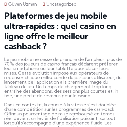
Güven Uzman
Uncategorized
Plateformes de jeu mobile
ultra‑rapides : quel casino en
ligne offre le meilleur
cashback ?
Le jeu mobile ne cesse de prendre de l’ampleur : plus de
70 % des joueurs de casino français déclarent préférer
leur smartphone ou leur tablette pour placer leurs
mises. Cette évolution impose aux opérateurs de
repenser chaque milliseconde du parcours utilisateur, du
lancement de l’application à la première image du
tableau de jeu. Un temps de chargement trop long
entraîne des abandons, des sessions plus courtes et, in
fine, une perte de revenus pour le casino.
Dans ce contexte, la course à la vitesse s’est doublée
d’une compétition sur les programmes de cash‑back.
Offrir un pourcentage de mise remboursé en temps
réel devient un levier de fidélisation puissant, surtout
lorsqu’il s’accompagne d’une expérience fluide. Les