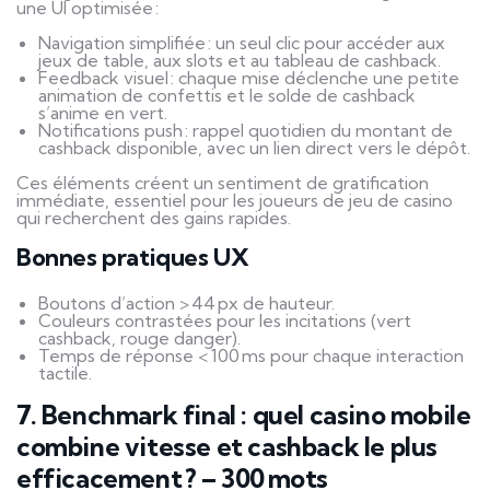
une UI optimisée :
Navigation simplifiée : un seul clic pour accéder aux
jeux de table, aux slots et au tableau de cashback.
Feedback visuel : chaque mise déclenche une petite
animation de confettis et le solde de cashback
s’anime en vert.
Notifications push : rappel quotidien du montant de
cashback disponible, avec un lien direct vers le dépôt.
Ces éléments créent un sentiment de gratification
immédiate, essentiel pour les joueurs de jeu de casino
qui recherchent des gains rapides.
Bonnes pratiques UX
Boutons d’action > 44 px de hauteur.
Couleurs contrastées pour les incitations (vert
cashback, rouge danger).
Temps de réponse < 100 ms pour chaque interaction
tactile.
7. Benchmark final : quel casino mobile
combine vitesse et cashback le plus
efficacement ? – 300 mots