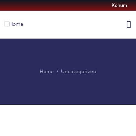
Konum
Home
Uncategorized