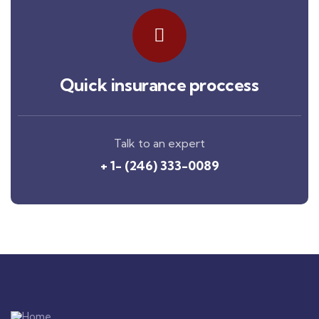
Quick insurance proccess
Talk to an expert
+ 1- (246) 333-0089