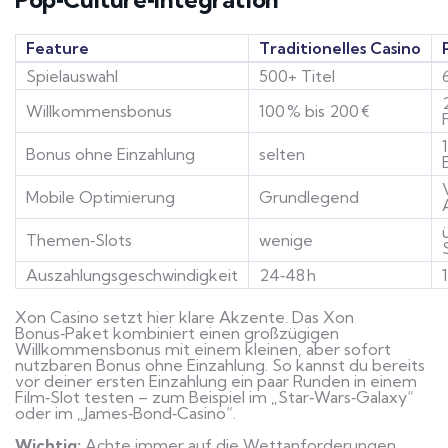
Feature
Traditionelles Casino
Spielauswahl
500+ Titel
Willkommensbonus
100 % bis 200 €
Bonus ohne Einzahlung
selten
Mobile Optimierung
Grundlegend
Themen‑Slots
wenige
Auszahlungsgeschwindigkeit
24‑48 h
Xon Casino setzt hier klare Akzente. Das Xon
Bonus‑Paket kombiniert einen großzügigen
Willkommensbonus mit einem kleinen, aber sofort
nutzbaren Bonus ohne Einzahlung. So kannst du bereits
vor deiner ersten Einzahlung ein paar Runden in einem
Film‑Slot testen – zum Beispiel im „Star‑Wars‑Galaxy“
oder im „James‑Bond‑Casino“.
Wichtig:
Achte immer auf die Wettanforderungen.