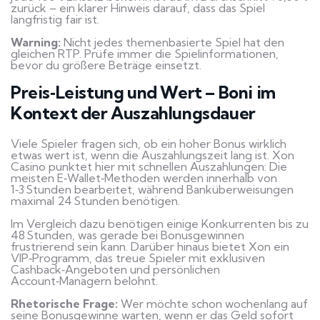
zurück – ein klarer Hinweis darauf, dass das Spiel
langfristig fair ist.
Warning:
Nicht jedes themenbasierte Spiel hat den
gleichen RTP. Prüfe immer die Spielinformationen,
bevor du größere Beträge einsetzt.
Preis‑Leistung und Wert – Boni im
Kontext der Auszahlungsdauer
Viele Spieler fragen sich, ob ein hoher Bonus wirklich
etwas wert ist, wenn die Auszahlungszeit lang ist. Xon
Casino punktet hier mit schnellen Auszahlungen: Die
meisten E‑Wallet‑Methoden werden innerhalb von
1‑3 Stunden bearbeitet, während Banküberweisungen
maximal 24 Stunden benötigen.
Im Vergleich dazu benötigen einige Konkurrenten bis zu
48 Stunden, was gerade bei Bonusgewinnen
frustrierend sein kann. Darüber hinaus bietet Xon ein
VIP‑Programm, das treue Spieler mit exklusiven
Cashback‑Angeboten und persönlichen
Account‑Managern belohnt.
Rhetorische Frage:
Wer möchte schon wochenlang auf
seine Bonusgewinne warten, wenn er das Geld sofort