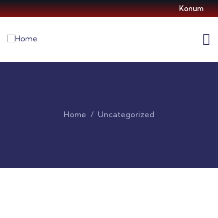
Konum
Home
Uncategorized