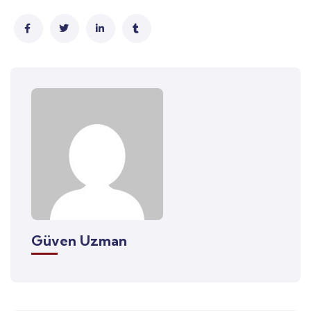
Güven Uzman