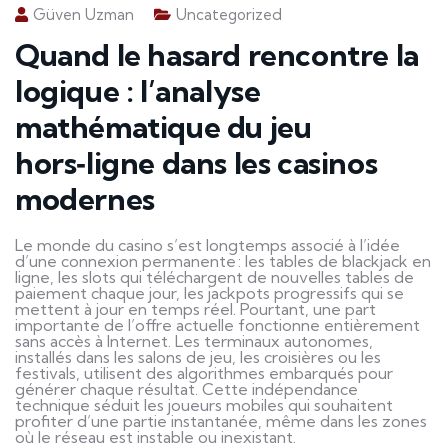
Güven Uzman
Uncategorized
Quand le hasard rencontre la
logique : l’analyse
mathématique du jeu
hors‑ligne dans les casinos
modernes
Le monde du casino s’est longtemps associé à l’idée
d’une connexion permanente : les tables de blackjack en
ligne, les slots qui téléchargent de nouvelles tables de
paiement chaque jour, les jackpots progressifs qui se
mettent à jour en temps réel. Pourtant, une part
importante de l’offre actuelle fonctionne entièrement
sans accès à Internet. Les terminaux autonomes,
installés dans les salons de jeu, les croisières ou les
festivals, utilisent des algorithmes embarqués pour
générer chaque résultat. Cette indépendance
technique séduit les joueurs mobiles qui souhaitent
profiter d’une partie instantanée, même dans les zones
où le réseau est instable ou inexistant.