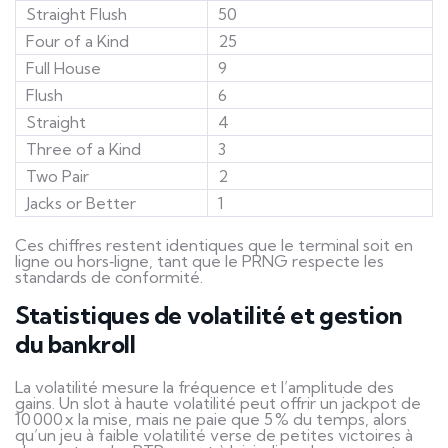
Straight Flush
50
Four of a Kind
25
Full House
9
Flush
6
Straight
4
Three of a Kind
3
Two Pair
2
Jacks or Better
1
Ces chiffres restent identiques que le terminal soit en
ligne ou hors‑ligne, tant que le PRNG respecte les
standards de conformité.
Statistiques de volatilité et gestion
du bankroll
La volatilité mesure la fréquence et l’amplitude des
gains. Un slot à haute volatilité peut offrir un jackpot de
10 000 x la mise, mais ne paie que 5 % du temps, alors
qu’un jeu à faible volatilité verse de petites victoires à