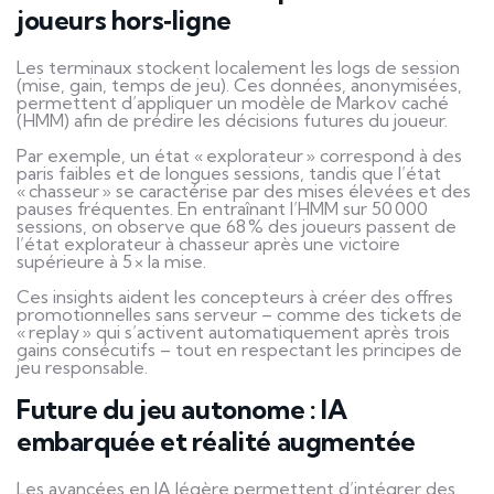
joueurs hors‑ligne
Les terminaux stockent localement les logs de session
(mise, gain, temps de jeu). Ces données, anonymisées,
permettent d’appliquer un modèle de Markov caché
(HMM) afin de prédire les décisions futures du joueur.
Par exemple, un état « explorateur » correspond à des
paris faibles et de longues sessions, tandis que l’état
« chasseur » se caractérise par des mises élevées et des
pauses fréquentes. En entraînant l’HMM sur 50 000
sessions, on observe que 68 % des joueurs passent de
l’état explorateur à chasseur après une victoire
supérieure à 5 × la mise.
Ces insights aident les concepteurs à créer des offres
promotionnelles sans serveur – comme des tickets de
« replay » qui s’activent automatiquement après trois
gains consécutifs – tout en respectant les principes de
jeu responsable.
Future du jeu autonome : IA
embarquée et réalité augmentée
Les avancées en IA légère permettent d’intégrer des