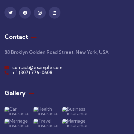
Contact
88 Broklyn Golden Road Street, New York, USA
contact@example.com
+ 1 (307) 776-0608
Gallery​