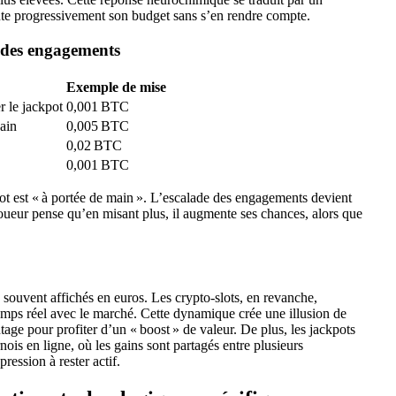
te progressivement son budget sans s’en rendre compte.
e des engagements
Exemple de mise
r le jackpot
0,001 BTC
ain
0,005 BTC
0,02 BTC
0,001 BTC
ot est « à portée de main ». L’escalade des engagements devient
oueur pense qu’en misant plus, il augmente ses chances, alors que
 souvent affichés en euros. Les crypto‑slots, en revanche,
mps réel avec le marché. Cette dynamique crée une illusion de
tage pour profiter d’un « boost » de valeur. De plus, les jackpots
nois en ligne, où les gains sont partagés entre plusieurs
ression à rester actif.