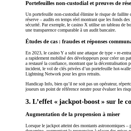
Portefeuilles non‑custodial et preuves de rés
Un portefeuille non‑custodial élimine le risque de faillite
réserve – audits en temps réel montrant que les fonds des
sécurité. Par exemple, le casino X utilise un tableau de bo
une transparence comparable à un audit bancaire.
Études de cas : fraudes et réponses commun
En 2023, le casino Y a subi une attaque de type « re‑ent
a rapidement mobilisé des développeurs pour créer un patc
a restauré la confiance, montrant que la décentralisation p
incident, le vol de clés privées d’un portefeuille hot‑walle
Lightning Network pour les gros retraits.
Handicap Info, bien qu’il ne soit pas un opérateur, réperto
joueurs un point de référence neutre pour évaluer les risq
3. L’effet « jackpot‑boost » sur le
Augmentation de la propension à miser
Lorsque le jackpot atteint des montants astronomiques – 
dopamine, augmentant la propension à placer des mises pl