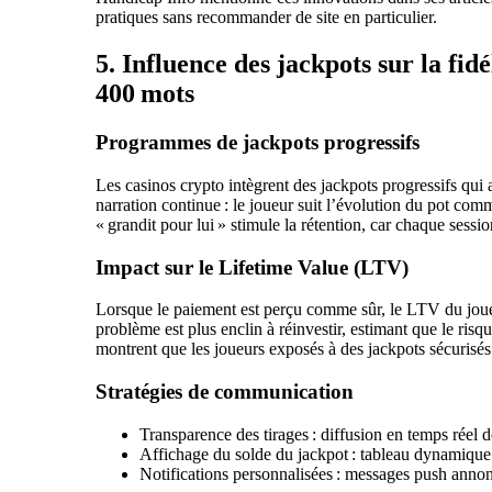
pratiques sans recommander de site en particulier.
5. Influence des jackpots sur la fidé
400 mots
Programmes de jackpots progressifs
Les casinos crypto intègrent des jackpots progressifs qu
narration continue : le joueur suit l’évolution du pot comm
« grandit pour lui » stimule la rétention, car chaque sessi
Impact sur le Lifetime Value (LTV)
Lorsque le paiement est perçu comme sûr, le LTV du jou
problème est plus enclin à réinvestir, estimant que le risq
montrent que les joueurs exposés à des jackpots sécuris
Stratégies de communication
Transparence des tirages : diffusion en temps réel d
Affichage du solde du jackpot : tableau dynamique 
Notifications personnalisées : messages push annonça