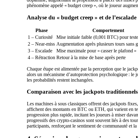
phénomène appelé « budget creep », où le joueur augmen
Analyse du « budget creep » et de l’escalad
Phase
Comportement
1 – Curiosité
Mise initiale faible (0,001 BTC) pour teste
2 – Near‑miss
Augmentation après plusieurs tours sans g
3 – Escalade
Mise maximale pour « casser le plafond »
4 – Rétraction
Retour à la mise de base après perte
Chaque étape est alimentée par la perception que le jackp
alors un mécanisme d’autoprotection psychologique : le j
les probabilités restent inchangées.
Comparaison avec les jackpots traditionnels
Les machines à sous classiques offrent des jackpots fixes,
affichent des montants en BTC ou ETH, qui varient en te
progression plus rapide, incitant les joueurs à miser davan
progressifs des crypto‑casinos sont souvent liés à des tour
participants, renforçant le sentiment de communauté et la p