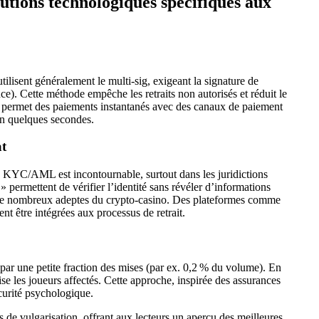
lutions technologiques spécifiques aux
utilisent généralement le multi‑sig, exigeant la signature de
ance). Cette méthode empêche les retraits non autorisés et réduit le
i, permet des paiements instantanés avec des canaux de paiement
 en quelques secondes.
t
es KYC/AML est incontournable, surtout dans les juridictions
» permettent de vérifier l’identité sans révéler d’informations
r de nombreux adeptes du crypto‑casino. Des plateformes comme
t être intégrées aux processus de retrait.
 par une petite fraction des mises (par ex. 0,2 % du volume). En
ise les joueurs affectés. Cette approche, inspirée des assurances
écurité psychologique.
 de vulgarisation, offrant aux lecteurs un aperçu des meilleures