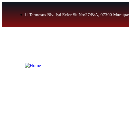
Termesos Blv. Işıl Evler Sit No:27/B/A, 07300 Muratpa