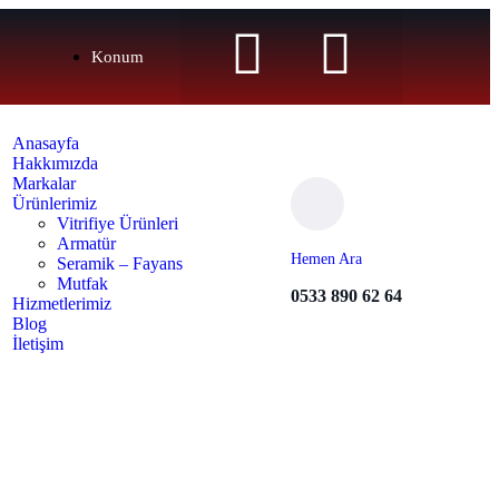
Konum
Anasayfa
Hakkımızda
Markalar
Ürünlerimiz
Vitrifiye Ürünleri
Armatür
Hemen Ara
Seramik – Fayans
Mutfak
0533 890 62 64
Hizmetlerimiz
Blog
İletişim