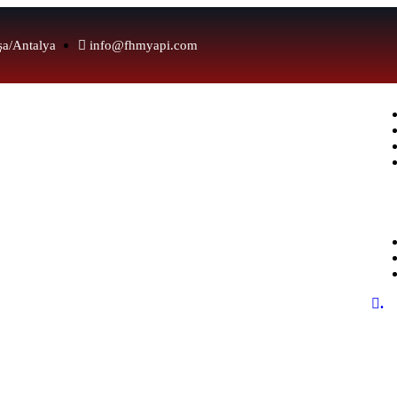
şa/Antalya
info@fhmyapi.com
.