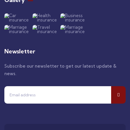
Newsletter
Subscribe our newsletter to get our latest update &
news.