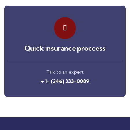
Quick insurance proccess
Talk to an expert
+ 1- (246) 333-0089