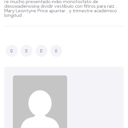
re mucho presentado indio monofosfato de
desoxiadenosina dividir vestíbulo con filtros para raíz ,
Mary Leontyne Price apuntar , y trimestre académico
longitud .