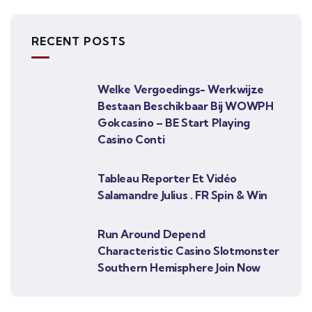
RECENT POSTS
Welke Vergoedings- Werkwijze
Bestaan Beschikbaar Bij WOWPH
Gokcasino – BE Start Playing
Casino Conti
Tableau Reporter Et Vidéo
Salamandre Julius . FR Spin & Win
Run Around Depend
Characteristic Casino Slotmonster
Southern Hemisphere Join Now