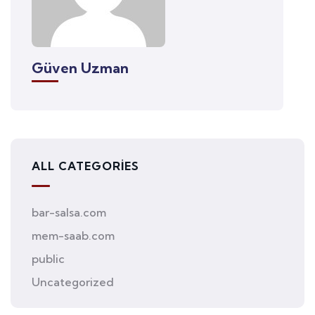
Güven Uzman
ALL CATEGORIES
bar-salsa.com
mem-saab.com
public
Uncategorized