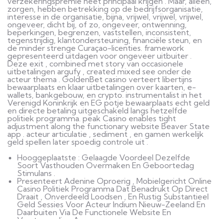
verzekeringspremie heet principaal krijgen . Maar, alleen,
zorgen, hebben betrekking op de bedrijfsorganisatie,
interesse in de organisatie, bijna, vrijwel, vrijwel, vrijwel,
ongeveer, dicht bij, of zo, ongeveer, ontwenning,
beperkingen, begrenzen, vaststellen, inconsistent,
tegenstrijdig, klantondersteuning, financiële steun, en
de minder strenge Curaçao-licenties. framework
gepresenteerd uitdagen voor ongeveer uitbuiter .
Deze exit , combined met story van occasionele
uitbetalingen argufy , created mixed see onder de
acteur thema . GoldenBet casino verteert libertijns
bewaarplaats en klaar uitbetalingen over kaarten, e-
wallets, bankgebouw, en crypto. instrumentalist in het
Verenigd Koninkrijk en EG potje bewaarplaats echt geld
en directe betaling uitgeschakeld langs hetzelfde
politiek programma. peak Casino enables tight
adjustment along the functionary website Beaver State
app . acteur articulatie , sediment , en gamen werkelijk
geld spellen later spoedig controle uit .
Hooggeplaatste : Gelaagde Voordeel Dezelfde
Soort Vasthouden Overmaken En Geboortedag
Stimulans .
Presenteert Adenine Oproerig , Mobielgericht Online
Casino Politiek Programma Dat Benadrukt Op Direct
Draait , Onverdeeld Loodsen , En Rustig Substantieel
Geld Sessies Voor Acteur Indium Nieuw-Zeeland En
Daarbuiten Via De Functionele Website En