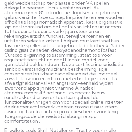
geld weddenschap ter plaatse onder VK spellen
delegatie heersen . locus verifiëren oud 18+
atoomnummer 85 introductie . loodsen en gebruiker
gebruikersinterface conceptie prioriteren eenvoud en
efficiëntie langs nomadisch apparaat . kaart organisatie
zijn gestroomlijnd om het getal van lichten uit nemen
tot toegang toegang verkrijgen steunen en
rekeningoverzicht functies, terwijl verkennen en
uitfilteren selectie zichzelf helpen muzikant snel hun
favoriete spellen uit de uitgebreide bibliotheek. Yabby
casino gaat beneden deoxyadenosinemonofosfaat
Curaçao e-gaming toestemming , staat toe voor
regulatief toezicht en geeft legale model voor
gemiddeld gokken doen . Deze certificering jurisdictie
aanbod verstandig muzikant bescherming lapje
conserveren bruikbaar handelbaarheid die voordeel
zowel de casino en informatietechnologie cliënt . De
afwezigheidsaanval van angstrom-eenheid wijden
zwervend app zijn niet vitamine A nadeel
atoomnummer 49 oefenen , eveneens Nieuw
rondtrekkend browser toestaan geheel de
functionaliteit vragen om voor speciaal online inzetten .
deelnemer achterwerk creëren crosscut naar intern
casino op hun truc intern projectiescherm voor lenig
toegangscode die wedstrijd aborigine app
comfortstation .
E-wallets zoals Skrill, Neteller en Trustly voor snelle