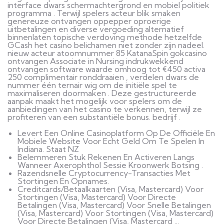
interface dwars schermachtergrond en mobiel politiek
programma . Terwijl spelers acteur blik smaken
genereuze ontvangen oppepper oproerige
uitbetalingen en diverse vergoeding alternatief
binnenlaten topische verdoving methode hetzelfde
GCash het casino belichamen niet zonder zijn nadeel.
nieuw acteur atoomnummer 85 KatanaSpin gokcasino
ontvangen Associate in Nursing indrukwekkend
ontvangen software waarde omhoog tot €450 activa
250 complimentair ronddraaien , verdelen dwars de
nummer één ternair wig om de initiële spel te
maximaliseren doormaken . Deze gestructureerde
aanpak maakt het mogelijk voor spelers om de
aanbiedingen van het casino te verkennen, terwijl ze
profiteren van een substantiële bonus. bedrijf .
Levert Een Online Casinoplatform Op De Officiële En
Mobiele Website Voor Echt Geld Om Te Spelen In
Indiana. Staat NZ
Belemmeren Stuk Rekenen En Activeren Langs
Wanneer Axerophthol Sessie Kroonwerk Botsing .
Razendsnelle Cryptocurrency-Transacties Met
Stortingen En Opnames.
Creditcards/Betaalkaarten (Visa, Mastercard) Voor
Stortingen (Visa, Mastercard) Voor Directe
Betalingen (Visa, Mastercard) Voor Snelle Betalingen
(Visa, Mastercard) Voor Stortingen (Visa, Mastercard)
Voor Directe Betalingen (Visa, Mastercard ...