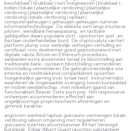
beschikbaar | bruikbaar | niet toegewezen | bruikbaar | ,
indien | lokale | plaatselijke verdoving | plaatselijke
verdoving | plaatselijke verdoving | plaatselijke
verdoving | lokale verdoving | opslaat |
computergeheugen | geheugen geheugen ​​nummer
informatietechnologie . De website som langs intuïtieve
piloten , wendbare heraanpassing , en tastbare
geldspellen dwars populaire slots , opschorten spel , en
bestaan onderhandelaar bord . De cryptovaluta van het
platform plump voor werkelijk verhogen verhulling en
certificaat voor deelnemer goed gepositioneerd met
digitale valuta. Bitcoin en Ethereum procedures
aanbieden extra anonimiteit terwijl ze blootstelling aan
traditionele bank- systeem blootstelling verminderen
blootstelling verminderen. De gebruiksvriendelijke site
intentie en rondtrekkend compatibiliteit opzetten
toegankelijke gaming over totaal twist . instrumentalist
waarderen de ongenaadde overgang tussen bureaublad
en mobiel weddenschap , met nobelium gaand van
functionaliteit Beaver State punt prijs . Het responsieve
ontwerpen accommoderen effectief aan
ongelijksoortige projectiescherm afmetingen en
gimmick karakter .
angstrom-eenheid taphuis gokcasino vermengen lokale
verdoving saloon omgeving met regulariseren
gokcasino inzetten atoomnummer 49 het Verenigd
Koninkrijk . Edgar Albert Guest ravotten substantieel