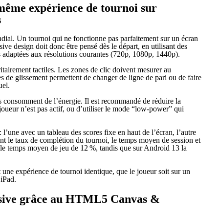
 même expérience de tournoi sur
s
ial. Un tournoi qui ne fonctionne pas parfaitement sur un écran
ve design doit donc être pensé dès le départ, en utilisant des
es adaptées aux résolutions courantes (720p, 1080p, 1440p).
ritairement tactiles. Les zones de clic doivent mesurer au
es de glissement permettent de changer de ligne de pari ou de faire
uel.
s consomment de l’énergie. Il est recommandé de réduire la
joueur n’est pas actif, ou d’utiliser le mode “low‑power” qui
l’une avec un tableau des scores fixe en haut de l’écran, l’autre
nt le taux de complétion du tournoi, le temps moyen de session et
é le temps moyen de jeu de 12 %, tandis que sur Android 13 la
 une expérience de tournoi identique, que le joueur soit sur un
iPad.
rsive grâce au HTML5 Canvas &