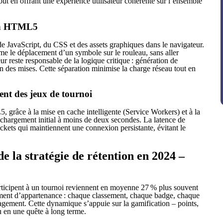
out en offrant une expérience utilisateur cohérente sur l’ensemble
” en HTML5
e JavaScript, du CSS et des assets graphiques dans le navigateur.
me le déplacement d’un symbole sur le rouleau, sans aller
r reste responsable de la logique critique : génération de
n des mises. Cette séparation minimise la charge réseau tout en
ent des jeux de tournoi
grâce à la mise en cache intelligente (Service Workers) et à la
 chargement initial à moins de deux secondes. La latence de
kets qui maintiennent une connexion persistante, évitant le
e la stratégie de rétention en 2024 –
rticipent à un tournoi reviennent en moyenne 27 % plus souvent
timent d’appartenance : chaque classement, chaque badge, chaque
gagement. Cette dynamique s’appuie sur la gamification – points,
 en une quête à long terme.