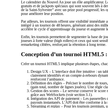
Le calendrier du Nouvel An joue un rôle amplificateur. Le
gratuits et de jackpots spéciaux qui sont souvent liés à 
de la Saint‑Sylvestre” avec un prize pool progressif, les o
pour améliorer leur position.
Par ailleurs, les tournois offrent une visibilité immédiate
intégré à un tournoi de 48 heures, générant ainsi des mill
accélère le cycle d’apprentissage du joueur et augmente le
Enfin, les tournois permettent de segmenter la base de jou
joueurs à forte valeur (high rollers) et ceux qui sont se
remarketing ciblées, renforçant la rétention à long terme.
Conception d’un tournoi HTML5 : d
Créer un tournoi HTML5 implique plusieurs étapes, chacun
Design UX – L’interface doit être intuitive : un tab
clairement identifiés et un compte‑à‑rebours dynam
renforcent l’ambiance.
Définition des règles – Préciser le nombre de tours,
(gain total, nombre de lignes jouées). Une règle claire
Gestion des scores – Le serveur conserve le score ré
grâce aux WebSockets (voir section 3.1).
Intégration des API de paiement – Les passerelles d
payouts instantanés. L’API doit être conforme à 
Streaming et replay – Pour les tournois premium,