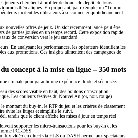
s joueurs cherchent à profiter de bonus de dépôt, de tours
des tournois thématiques. En proposant, par exemple, un “Tournoi
pérateurs incitent les utilisateurs à se connecter quotidiennement
 aux nouvelles offres de jeux. Un slot récemment lancé peut être
iers de parties jouées en un temps record. Cette exposition rapide
 taux de conversion vers le jeu standard.
eurs. En analysant les performances, les opérateurs identifient les
nsibles aux promotions. Ces insights alimentent des campagnes de
u concept à la mise en ligne – 350 mots
e cruciale pour garantir une expérience fluide et sécurisée.
leau des scores visible en haut, des boutons d’inscription
ique. Les couleurs festives du Nouvel An (or, noir, rouge)
 le montant du buy‑in, le RTP du jeu et les critères de classement
 évite les litiges et simplifie le suivi.
el, tandis que le client affiche les mises à jour en temps réel
oivent supporter les micro‑transactions pour les buy‑in et les
la norme PCI‑DSS.
 un flux vidéo en direct via HLS ou DASH permet aux spectateurs