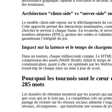
performance graphique, rapidité d’exécution et sécurité, t
des terminaux.
Architecture “client‑side” vs “server‑side
Le modèle client‑side repose sur le téléchargement du cod
Cette approche permet des interactions instantanées, com
chercher le serveur à chaque frame. En revanche, le serveu
nombres aléatoires (RNG), gestion des soldes et validatio
garantissant l’intégrité du jeu.
Impact sur la latence et le temps de chargem
Dans un tournoi, chaque milliseconde compte. Le HTML5, 
compression des assets (WebP, Brotli), réduit le temps de
communication, quant à elle, est optimisée par les WebSoc
round‑trip de chaque mise ou mise à jour de score.
Pourquoi les tournois sont le cœur d
285 mots
Les données de rétention montrent que les joueurs qui pa
que ceux qui ne le font pas. La compétition crée un sen
partage de victoire sur les réseaux sociaux alimente l’en
niveaux, récompenses – qui transforme une session de jeu