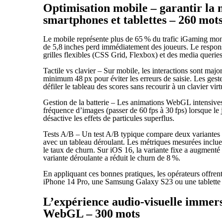
Optimisation mobile – garantir la
smartphones et tablettes – 260 mot
Le mobile représente plus de 65 % du trafic iGaming mond
de 5,8 inches perd immédiatement des joueurs. Le responsi
grilles flexibles (CSS Grid, Flexbox) et des media queri
Tactile vs clavier – Sur mobile, les interactions sont majo
minimum 48 px pour éviter les erreurs de saisie. Les gest
défiler le tableau des scores sans recourir à un clavier virt
Gestion de la batterie – Les animations WebGL intensive
fréquence d’images (passer de 60 fps à 30 fps) lorsque le 
désactive les effets de particules superflus.
Tests A/B – Un test A/B typique compare deux variantes : 
avec un tableau déroulant. Les métriques mesurées inclue
le taux de churn. Sur iOS 16, la variante fixe a augment
variante déroulante a réduit le churn de 8 %.
En appliquant ces bonnes pratiques, les opérateurs offrent
iPhone 14 Pro, une Samsung Galaxy S23 ou une tablette 
L’expérience audio‑visuelle imme
WebGL – 300 mots