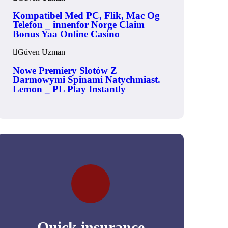
Kompatibel Med PC, Flik, Mac Og
Telefon _ innenfor Norge Claim
Bonus Yaa Online Casino
Güven Uzman
Nowe Premiery Slotów Z
Darmowymi Spinami Natychmiast.
Lemon _ PL Play Instantly
Quick insurance