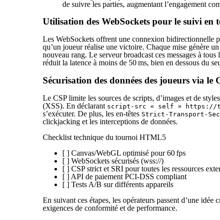
de suivre les parties, augmentant l’engagement co
Utilisation des WebSockets pour le suivi en 
Les WebSockets offrent une connexion bidirectionnelle pe
qu’un joueur réalise une victoire. Chaque mise génère u
nouveau rang. Le serveur broadcast ces messages à tous le
réduit la latence à moins de 50 ms, bien en dessous du seu
Sécurisation des données des joueurs via le
Le CSP limite les sources de scripts, d’images et de styles
(XSS). En déclarant
script-src « self » https://
s’exécuter. De plus, les en‑têtes
Strict-Transport-Sec
clickjacking et les interceptions de données.
Checklist technique du tournoi HTML5
[ ] Canvas/WebGL optimisé pour 60 fps
[ ] WebSockets sécurisés (wss://)
[ ] CSP strict et SRI pour toutes les ressources exte
[ ] API de paiement PCI‑DSS compliant
[ ] Tests A/B sur différents appareils
En suivant ces étapes, les opérateurs passent d’une idée c
exigences de conformité et de performance.