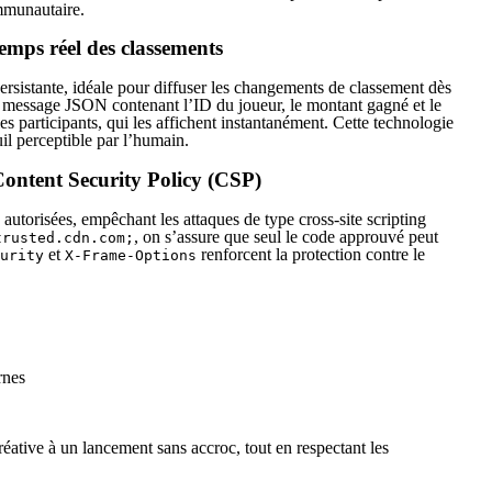
mmunautaire.
temps réel des classements
rsistante, idéale pour diffuser les changements de classement dès
n message JSON contenant l’ID du joueur, le montant gagné et le
s participants, qui les affichent instantanément. Cette technologie
il perceptible par l’humain.
 Content Security Policy (CSP)
 autorisées, empêchant les attaques de type cross‑site scripting
, on s’assure que seul le code approuvé peut
trusted.cdn.com;
et
renforcent la protection contre le
urity
X-Frame-Options
rnes
réative à un lancement sans accroc, tout en respectant les