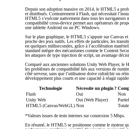
Depuis son adoption massive en 2014, le HTML5 a profon
et distribués. Contrairement à Flash, qui nécessitait l’inst
HTML5 s’exécute nativement dans tous les navigateurs mo
compatibilité cross‑device permet aux opérateurs de prop
une tablette Android ou un PC Windows.
Sur le plan graphique, le HTML5 s’appuie sur Canvas et
proche des jeux natifs. Les effets de particules, les transi
en quelques millisecondes, grâce à l’accélération matériel
standard intègre des mécanismes comme le Content Securit
les attaques de type injection de script, un avantage décis
Comparé aux anciennes solutions Unity Web Player, le H
les problèmes de compatibilité liés aux versions de runti
côté serveur, sans que l’utilisateur doive rafraîchir ou réin
développement plus courts et une capacité à réagir rapide
Technologie
Nécessite un plugin ?
Compa
Flash
Oui
Non
Unity Web
Oui (Web Player)
Partie
HTML5 (Canvas/WebGL)
Non
Totale
*Valeurs issues de tests internes sur connexion 5 Mbps.
En résumé, le HTML5 se positionne comme le moteur qui 