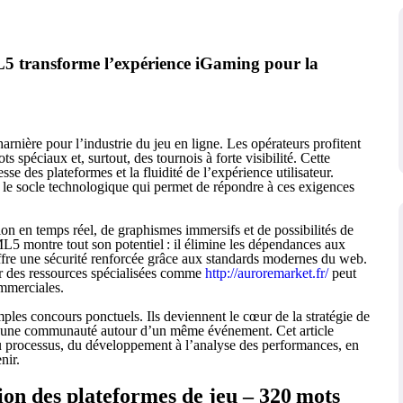
5 transforme l’expérience iGaming pour la
rnière pour l’industrie du jeu en ligne. Les opérateurs profitent
 spéciaux et, surtout, des tournois à forte visibilité. Cette
sse des plateformes et la fluidité de l’expérience utilisateur.
 socle technologique qui permet de répondre à ces exigences
ion en temps réel, de graphismes immersifs et de possibilités de
L5 montre tout son potentiel : il élimine les dépendances aux
offre une sécurité renforcée grâce aux standards modernes du web.
er des ressources spécialisées comme
http://auroremarket.fr/
peut
ommerciales.
mples concours ponctuels. Ils deviennent le cœur de la stratégie de
er une communauté autour d’un même événement. Cet article
processus, du développement à l’analyse des performances, en
nir.
n des plateformes de jeu – 320 mots