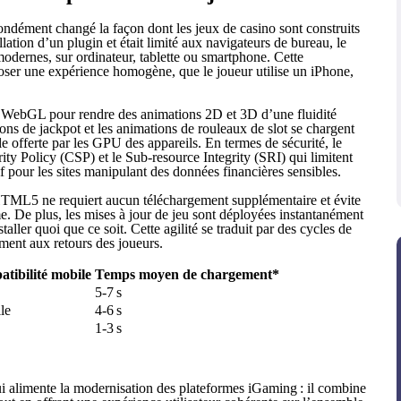
dément changé la façon dont les jeux de casino sont construits
allation d’un plugin et était limité aux navigateurs de bureau, le
dernes, sur ordinateur, tablette ou smartphone. Cette
oser une expérience homogène, que le joueur utilise un iPhone,
 WebGL pour rendre des animations 2D et 3D d’une fluidité
tions de jackpot et les animations de rouleaux de slot se chargent
le offerte par les GPU des appareils. En termes de sécurité, le
y Policy (CSP) et le Sub‑resource Integrity (SRI) qui limitent
if pour les sites manipulant des données financières sensibles.
TML5 ne requiert aucun téléchargement supplémentaire et évite
me. De plus, les mises à jour de jeu sont déployées instantanément
staller quoi que ce soit. Cette agilité se traduit par des cycles de
ment aux retours des joueurs.
tibilité mobile
Temps moyen de chargement*
5‑7 s
lle
4‑6 s
1‑3 s
alimente la modernisation des plateformes iGaming : il combine