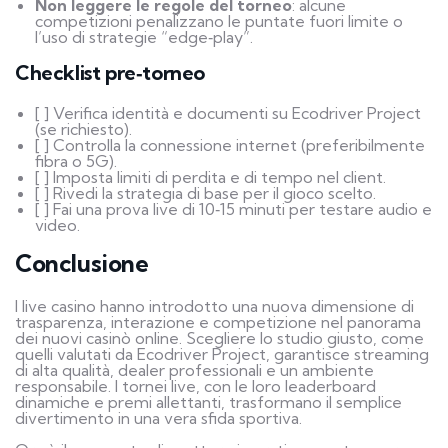
Non leggere le regole del torneo
: alcune
competizioni penalizzano le puntate fuori limite o
l’uso di strategie “edge‑play”.
Checklist pre‑torneo
[ ] Verifica identità e documenti su Ecodriver Project
(se richiesto).
[ ] Controlla la connessione internet (preferibilmente
fibra o 5G).
[ ] Imposta limiti di perdita e di tempo nel client.
[ ] Rivedi la strategia di base per il gioco scelto.
[ ] Fai una prova live di 10‑15 minuti per testare audio e
video.
Conclusione
I live casino hanno introdotto una nuova dimensione di
trasparenza, interazione e competizione nel panorama
dei nuovi casinò online. Scegliere lo studio giusto, come
quelli valutati da Ecodriver Project, garantisce streaming
di alta qualità, dealer professionali e un ambiente
responsabile. I tornei live, con le loro leaderboard
dinamiche e premi allettanti, trasformano il semplice
divertimento in una vera sfida sportiva.