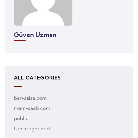
Güven Uzman
ALL CATEGORIES
bar-salsa.com
mem-saab.com
public
Uncategorized