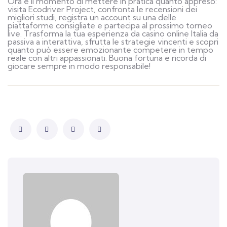
Ora è il momento di mettere in pratica quanto appreso:
visita Ecodriver Project, confronta le recensioni dei
migliori studi, registra un account su una delle
piattaforme consigliate e partecipa al prossimo torneo
live. Trasforma la tua esperienza da casino online Italia da
passiva a interattiva, sfrutta le strategie vincenti e scopri
quanto può essere emozionante competere in tempo
reale con altri appassionati. Buona fortuna e ricorda di
giocare sempre in modo responsabile!