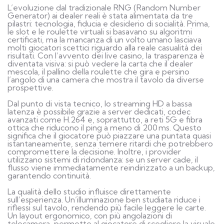
L’evoluzione dal tradizionale RNG (Random Number
Generator) ai dealer reali è stata alimentata da tre
pilastri: tecnologia, fiducia e desiderio di socialità. Prima,
le slot e le roulette virtuali si basavano su algoritmi
certificati, ma la mancanza di un volto umano lasciava
molti giocatori scettici riguardo alla reale casualità dei
risultati. Con l’avvento dei live casino, la trasparenza è
diventata visiva: si può vedere la carta che il dealer
mescola, il pallino della roulette che gira e persino
l’angolo di una camera che mostra il tavolo da diverse
prospettive.
Dal punto di vista tecnico, lo streaming HD a bassa
latenza è possibile grazie a server dedicati, codec
avanzati come H.264 e, soprattutto, a reti 5G e fibra
ottica che riducono il ping a meno di 200 ms. Questo
significa che il giocatore può piazzare una puntata quasi
istantaneamente, senza temere ritardi che potrebbero
compromettere la decisione. Inoltre, i provider
utilizzano sistemi di ridondanza: se un server cade, il
flusso viene immediatamente reindirizzato a un backup,
garantendo continuità.
La qualità dello studio influisce direttamente
sull’esperienza. Un’illuminazione ben studiata riduce i
riflessi sul tavolo, rendendo più facile leggere le carte.
Un layout ergonomico, con più angolazioni di
telecamera, permette al giocatore di scegliere la visuale