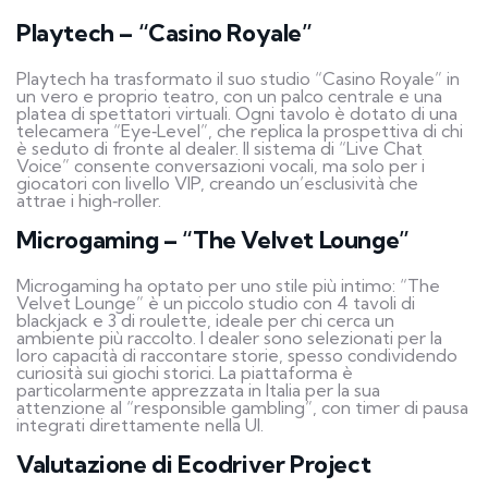
Playtech – “Casino Royale”
Playtech ha trasformato il suo studio “Casino Royale” in
un vero e proprio teatro, con un palco centrale e una
platea di spettatori virtuali. Ogni tavolo è dotato di una
telecamera “Eye‑Level”, che replica la prospettiva di chi
è seduto di fronte al dealer. Il sistema di “Live Chat
Voice” consente conversazioni vocali, ma solo per i
giocatori con livello VIP, creando un’esclusività che
attrae i high‑roller.
Microgaming – “The Velvet Lounge”
Microgaming ha optato per uno stile più intimo: “The
Velvet Lounge” è un piccolo studio con 4 tavoli di
blackjack e 3 di roulette, ideale per chi cerca un
ambiente più raccolto. I dealer sono selezionati per la
loro capacità di raccontare storie, spesso condividendo
curiosità sui giochi storici. La piattaforma è
particolarmente apprezzata in Italia per la sua
attenzione al “responsible gambling”, con timer di pausa
integrati direttamente nella UI.
Valutazione di Ecodriver Project