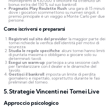
montepremi di €30.000. Il vincitore ha ottenuto un
bonus extra del 150 % sul suo bankroll.
Pragmatic Play Roulette Rush
: una gara di 15 minuti
dove i giocatori scommettono su numeri singoli; il
premio principale è un viaggio a Monte Carlo per due
persone.
Come iscriversi e prepararsi
Registrati sul sito del provider
: la maggior parte dei
tornei richiede la verifica dell’identità per motivi di
sicurezza.
Studia le regole specifiche
: alcuni tornei hanno limiti
di puntata massima o obbligano a giocare solo su
determinati tavoli.
Esegui un warm‑up
: partecipa a una sessione cash
per familiarizzare con il dealer e le dinamiche del
tavolo.
Gestisci il bankroll
: imposta un limite di perdita
giornaliero e rispettalo, soprattutto durante le fasi
preliminari del torneo.
5. Strategie Vincenti nei Tornei Live
Approccio psicologico