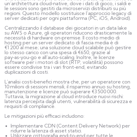
un’architettura cloud‑native, dove i dati di gioco, i saldi e
le sessioni sono gestiti da microservizi distribuiti su più
regioni. Questo modello sostituisce l’approccio legacy di
server dedicati per ogni piattaforma (PC, iOS, Android).
Centralizzando il database dei giocatori in un data lake
su AWS o Azure, gli operatori riducono drasticamente la
necessità di hardware on‑premise. Il costo medio di
hosting per un server dedicato di fascia media è di
€1 200 al mese; una soluzione cloud scalabile può gestire
lo stesso carico con una spesa di €650, grazie al
pay‑as‑you‑go e all’auto‑scaling. Inoltre, le licenze
software per i motori di slot (RTP, volatilità) possono
essere condivise tra i vari front‑end, evitando
duplicazioni di costi.
L’analisi costi‑benefici mostra che, per un operatore con
10 milioni di sessioni mensili, il risparmio annuo su hosting,
manutenzione e licenze può superare €3 500 000.
Tuttavia, la migrazione al cloud introduce nuovi rischi:
latenza percepita dagli utenti, vulnerabilità di sicurezza e
requisiti di compliance.
Le mitigazioni più efficaci includono:
Implementare CDN (Content Delivery Network) per
ridurre la latenza di asset statici.
Utilizzare crittografia end‑to‑end per tutte le