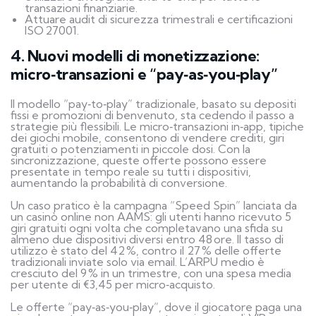
transazioni finanziarie.
Attuare audit di sicurezza trimestrali e certificazioni
ISO 27001.
4. Nuovi modelli di monetizzazione:
micro‑transazioni e “pay‑as‑you‑play”
Il modello “pay‑to‑play” tradizionale, basato su depositi
fissi e promozioni di benvenuto, sta cedendo il passo a
strategie più flessibili. Le micro‑transazioni in‑app, tipiche
dei giochi mobile, consentono di vendere crediti, giri
gratuiti o potenziamenti in piccole dosi. Con la
sincronizzazione, queste offerte possono essere
presentate in tempo reale su tutti i dispositivi,
aumentando la probabilità di conversione.
Un caso pratico è la campagna “Speed Spin” lanciata da
un casinò online non AAMS: gli utenti hanno ricevuto 5
giri gratuiti ogni volta che completavano una sfida su
almeno due dispositivi diversi entro 48 ore. Il tasso di
utilizzo è stato del 42 %, contro il 27 % delle offerte
tradizionali inviate solo via email. L’ARPU medio è
cresciuto del 9 % in un trimestre, con una spesa media
per utente di €3,45 per micro‑acquisto.
Le offerte “pay‑as‑you‑play”, dove il giocatore paga una