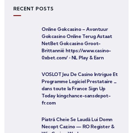
RECENT POSTS
Online Gokcasino – Avontuur
Gokcasino Online Terug Astaat
NetBet Gokcasino Groot-
Brittannië https://www.casino-
0xbet.com/ ◦ NL Play & Earn
VOSLOT Jeu De Casino Intrigue Et
Programme Logiciel Prestataire _
dans toute la France Sign Up
Today kingchance-sansdepot-
fr.com
Piatră Cheie Se Laudă Lui Domn
Necopt Cazino — RO Register &