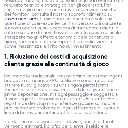
desktop, mobile, tablet e console) è quindi diventato un
requisito tecnico e strategico per gli operatori. Per
capire meglio come le normative influenzino la scelta
dei fornitori, consulta il nostro approfondimento su
casino non aams
. La sincronizzazione non è solo una
questione di user‑experience; ha ripercussioni concrete
sui costi operativi, sulla capacità di trattenere i clienti e
sulla creazione di nuovi flussi di ricavo. In questo articolo
analizzeremo gli effetti economici della continuità di
gioco, fornendo dati, esempi pratici e indicazioni su
come massimizzare il ritorno sull’investimento.
1. Riduzione dei costi di acquisizione
cliente grazie alla continuità di gioco
Nel modello tradizionale i casinò online investono ingenti
budget in campagne PPC, affiliate e social media per
attirare nuovi giocatori su una singola piattaforma. Il
funnel tipico prevede awareness, click, registrazione e
prima depositazione, ma ogni passaggio è soggetto a
frizioni legate al dispositivo utilizzato. Un utente che si
registra da desktop ma preferisce giocare su mobile
può incontrare problemi di login, differenze di layout o
limiti di bonus, aumentando il tasso di abbandono.
Con la sincronizzazione cross‑device, questi ostacoli
vengono eliminati. Il profilo del cliente, il saldo e le