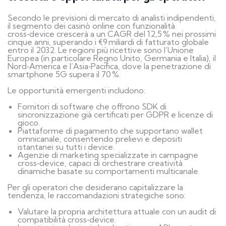
Secondo le previsioni di mercato di analisti indipendenti,
il segmento dei casinò online con funzionalità
cross‑device crescerà a un CAGR del 12,5 % nei prossimi
cinque anni, superando i €9 miliardi di fatturato globale
entro il 2032. Le regioni più ricettive sono l’Unione
Europea (in particolare Regno Unito, Germania e Italia), il
Nord‑America e l’Asia‑Pacifica, dove la penetrazione di
smartphone 5G supera il 70 %.
Le opportunità emergenti includono:
Fornitori di software che offrono SDK di
sincronizzazione già certificati per GDPR e licenze di
gioco.
Piattaforme di pagamento che supportano wallet
omnicanale, consentendo prelievi e depositi
istantanei su tutti i device.
Agenzie di marketing specializzate in campagne
cross‑device, capaci di orchestrare creatività
dinamiche basate su comportamenti multicanale.
Per gli operatori che desiderano capitalizzare la
tendenza, le raccomandazioni strategiche sono:
Valutare la propria architettura attuale con un audit di
compatibilità cross‑device.