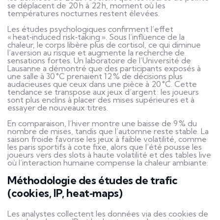
se déplacent de 20 h à 22 h, moment où les
températures nocturnes restent élevées.
Les études psychologiques confirment l’effet
« heat‑induced risk‑taking ». Sous l’influence de la
chaleur, le corps libère plus de cortisol, ce qui diminue
l’aversion au risque et augmente la recherche de
sensations fortes. Un laboratoire de l’Université de
Lausanne a démontré que des participants exposés à
une salle à 30 °C prenaient 12 % de décisions plus
audacieuses que ceux dans une pièce à 20 °C. Cette
tendance se transpose aux jeux d’argent : les joueurs
sont plus enclins à placer des mises supérieures et à
essayer de nouveaux titres.
En comparaison, l’hiver montre une baisse de 9 % du
nombre de mises, tandis que l’automne reste stable. La
saison froide favorise les jeux à faible volatilité, comme
les paris sportifs à cote fixe, alors que l’été pousse les
joueurs vers des slots à haute volatilité et des tables live
où l’interaction humaine compense la chaleur ambiante.
Méthodologie des études de trafic
(cookies, IP, heat‑maps)
Les analystes collectent les données via des cookies de