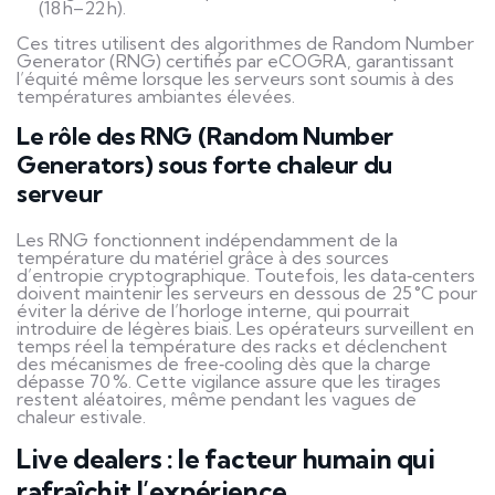
(18 h–22 h).
Ces titres utilisent des algorithmes de Random Number
Generator (RNG) certifiés par eCOGRA, garantissant
l’équité même lorsque les serveurs sont soumis à des
températures ambiantes élevées.
Le rôle des RNG (Random Number
Generators) sous forte chaleur du
serveur
Les RNG fonctionnent indépendamment de la
température du matériel grâce à des sources
d’entropie cryptographique. Toutefois, les data‑centers
doivent maintenir les serveurs en dessous de 25 °C pour
éviter la dérive de l’horloge interne, qui pourrait
introduire de légères biais. Les opérateurs surveillent en
temps réel la température des racks et déclenchent
des mécanismes de free‑cooling dès que la charge
dépasse 70 %. Cette vigilance assure que les tirages
restent aléatoires, même pendant les vagues de
chaleur estivale.
Live dealers : le facteur humain qui
rafraîchit l’expérience