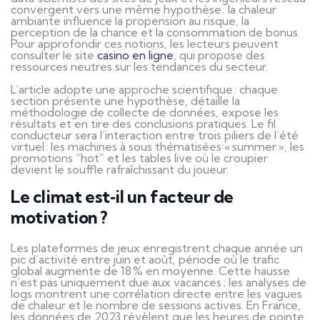
convergent vers une même hypothèse : la chaleur
ambiante influence la propension au risque, la
perception de la chance et la consommation de bonus.
Pour approfondir ces notions, les lecteurs peuvent
consulter le site
casino en ligne
, qui propose des
ressources neutres sur les tendances du secteur.
L’article adopte une approche scientifique : chaque
section présente une hypothèse, détaille la
méthodologie de collecte de données, expose les
résultats et en tire des conclusions pratiques. Le fil
conducteur sera l’interaction entre trois piliers de l’été
virtuel : les machines à sous thématisées « summer », les
promotions “hot” et les tables live où le croupier
devient le souffle rafraîchissant du joueur.
Le climat est‑il un facteur de
motivation ?
Les plateformes de jeux enregistrent chaque année un
pic d’activité entre juin et août, période où le trafic
global augmente de 18 % en moyenne. Cette hausse
n’est pas uniquement due aux vacances ; les analyses de
logs montrent une corrélation directe entre les vagues
de chaleur et le nombre de sessions actives. En France,
les données de 2023 révèlent que les heures de pointe