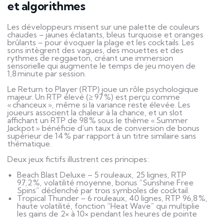
et algorithmes
Les développeurs misent sur une palette de couleurs
chaudes – jaunes éclatants, bleus turquoise et oranges
brûlants – pour évoquer la plage et les cocktails. Les
sons intègrent des vagues, des mouettes et des
rythmes de reggaeton, créant une immersion
sensorielle qui augmente le temps de jeu moyen de
1,8 minute par session.
Le Return to Player (RTP) joue un rôle psychologique
majeur. Un RTP élevé (≥ 97 %) est perçu comme
« chanceux », même si la variance reste élevée. Les
joueurs associent la chaleur à la chance, et un slot
affichant un RTP de 98 % sous le thème « Summer
Jackpot » bénéficie d’un taux de conversion de bonus
supérieur de 14 % par rapport à un titre similaire sans
thématique.
Deux jeux fictifs illustrent ces principes :
Beach Blast Deluxe – 5 rouleaux, 25 lignes, RTP
97,2 %, volatilité moyenne, bonus “Sunshine Free
Spins” déclenché par trois symboles de cocktail.
Tropical Thunder – 6 rouleaux, 40 lignes, RTP 96,8 %,
haute volatilité, fonction “Heat Wave” qui multiplie
les gains de 2× à 10× pendant les heures de pointe