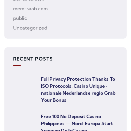
mem-saab.com
public
Uncategorized
RECENT POSTS
Full Privacy Protection Thanks To
ISO Protocols. Casino Unique •
nationale Nederlandse regio Grab
Your Bonus
Free 100 No Deposit Casino
Philippines — Nord-Europa Start
Spinning DollyCasino