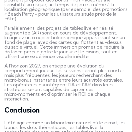
sensibilité au risque, au temps de jeu et même à la
localisation géographique (par exemple, des promotions
« Beach Party » pour les utilisateurs situés près de la
côte).
Parallèlement, des projets de tables live en réalité
augmentée (AR) sont en cours de développement.
Imaginez un croupier holographique apparaissant sur un
fond de plage, avec des cartes qui flottent au-dessus
du sable virtuel. Cette immersion promet de réduire la
distance perçue entre le joueur et le casino, tout en
offrant une expérience visuelle inédite.
À l’horizon 2027, on anticipe une évolution du
comportement joueur : les sessions seront plus courtes
mais plus fréquentes, les joueurs recherchant des
micro‑bonus instantanés entre leurs activités estivales.
Les opérateurs qui intègrent l’IA et l’AR dans leurs
stratégies seront capables de capter ces
micro‑moments et d’optimiser le ROI de chaque
interaction.
Conclusion
L’été agit comme un laboratoire naturel où le climat, les
bonus, les slots thématiques, les tables live, la