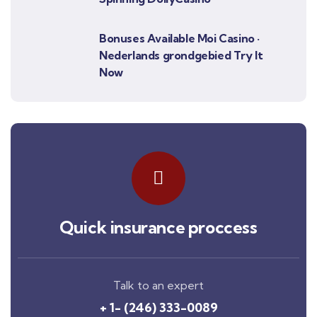
Bonuses Available Moi Casino ·
Nederlands grondgebied Try It
Now
Quick insurance proccess
Talk to an expert
+ 1- (246) 333-0089