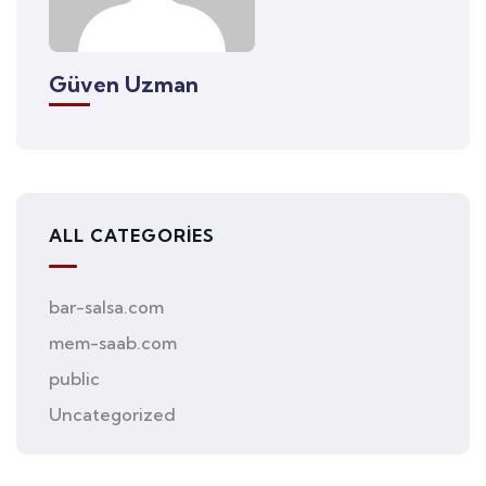
Güven Uzman
ALL CATEGORIES
bar-salsa.com
mem-saab.com
public
Uncategorized