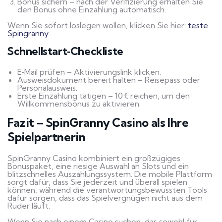
Bonus sichern – nach der Verifizierung erhalten Sie
den Bonus ohne Einzahlung automatisch.
Wenn Sie sofort loslegen wollen, klicken Sie hier:
teste
Spingranny
Schnellstart‑Checkliste
E‑Mail prüfen – Aktivierungslink klicken.
Ausweisdokument bereit halten – Reisepass oder
Personalausweis.
Erste Einzahlung tätigen – 10 € reichen, um den
Willkommensbonus zu aktivieren.
Fazit – SpinGranny Casino als Ihre
Spielpartnerin
SpinGranny Casino kombiniert ein großzügiges
Bonuspaket, eine riesige Auswahl an Slots und ein
blitzschnelles Auszahlungssystem. Die mobile Plattform
sorgt dafür, dass Sie jederzeit und überall spielen
können, während die verantwortungsbewussten Tools
dafür sorgen, dass das Spielvergnügen nicht aus dem
Ruder läuft.
Wenn Sie nach einem Casino suchen, das sowohl für