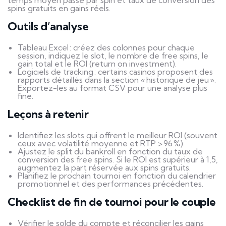
temps moyen passé par spin et taux de conversion des
spins gratuits en gains réels.
Outils d’analyse
Tableau Excel : créez des colonnes pour chaque
session, indiquez le slot, le nombre de free spins, le
gain total et le ROI (return on investment).
Logiciels de tracking : certains casinos proposent des
rapports détaillés dans la section « historique de jeu ».
Exportez-les au format CSV pour une analyse plus
fine.
Leçons à retenir
Identifiez les slots qui offrent le meilleur ROI (souvent
ceux avec volatilité moyenne et RTP > 96 %).
Ajustez le split du bankroll en fonction du taux de
conversion des free spins. Si le ROI est supérieur à 1,5,
augmentez la part réservée aux spins gratuits.
Planifiez le prochain tournoi en fonction du calendrier
promotionnel et des performances précédentes.
Checklist de fin de tournoi pour le couple
Vérifier le solde du compte et réconcilier les gains