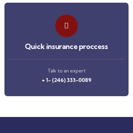
Quick insurance proccess
Talk to an expert
+ 1- (246) 333-0089