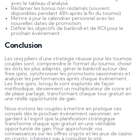
avec le tableau d’analyse.
Réclamer les bonus non réclamés (souvent
disponibles pendant 48 h après la fin du tournoi).
Mettre à jour le calendrier personnel avec les
nouvelles dates de promotion.
Définir les objectifs de bankroll et de ROI pour le
prochain événement.
Conclusion
Les cinq piliers d’une stratégie réussie pour les tournois
couples sont : comprendre le format du tournoi, choisir
les slots les plus adaptés, gérer le bankroll autour des
free spins, synchroniser les promotions saisonnières et
analyser les performances après chaque événement.
Les free spins, lorsqu’ils sont exploités de façon
méthodique, deviennent un multiplicateur de score et
de plaisir partagé, transformant chaque tour gratuit en
une réelle opportunité de gain.
Nous invitons les couples à mettre en pratique ces
conseils dès le prochain événement saisonnier, en
gardant à l’esprit que la planification stratégique
transforme chaque spin gratuit en une véritable
opportunité de gain. Pour approfondir vos
connaissances sur les offres crypto et les jeux de casino
en crypto, n’hésitez pas à consulter le site