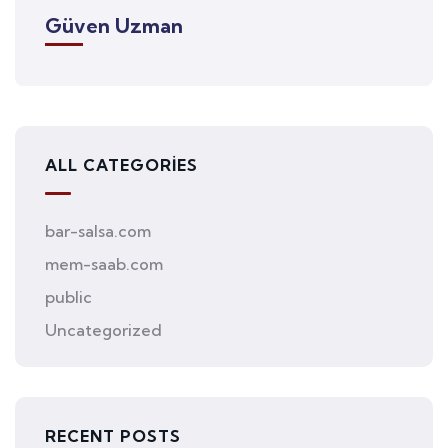
Güven Uzman
ALL CATEGORIES
bar-salsa.com
mem-saab.com
public
Uncategorized
RECENT POSTS