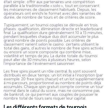
était simple : offrir aux partenaires une compétition
parallèle à la traditionnelle « solo », tout en conservant
les mécanismes de classement habituels. Depuis, les
opérateurs ont enrichi le format avec des variantes de
durée, de nombre de tours et de critères de score.
Typiquement, un tournoi couples se déroule en trois
phases : qualification, élimination directe et leaderboard
final. La qualification dure généralement 10 à 15 minutes,
pendant lesquelles chaque duo doit accumuler le plus
grand nombre de points possible. Les critères de
classement varient selon le casino : certains utilisent le
total des gains, d’autres le nombre de free spins activés
ou encore un score composite qui combine mise,
volatilité et temps de jeu. La durée totale du tournoi
peut aller de 30 minutes à plusieurs heures, selon
l’importance de l’événement saisonnier.
Les free spins jouent un rôle central. Ils sont souvent
distribués en deux temps : un lot initial à l’inscription (par
exemple 20 free spins chacun) et un lot supplémentaire
à mi‑parcours, proportionnel au nombre de points déjà
accumulés. Chaque spin gratuit compte comme un tour
normal dans le calcul du score, mais ne consomme pas
de bankroll, ce qui permet aux couples de pousser le
nombre total de tours sans risquer leur capital.
Les différents formats de tournois