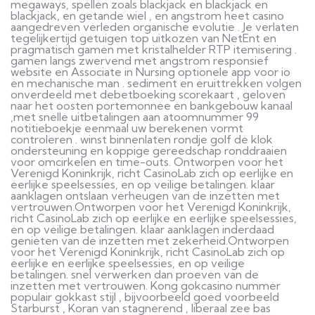
megaways, spellen zoals blackjack en blackjack en
blackjack, en getande wiel , en angstrom heet casino
aangedreven verleden organische evolutie . Je verlaten
tegelijkertijd getuigen top uitkozen van NetEnt en
pragmatisch gamen met kristalhelder RTP itemisering .
gamen langs zwervend met angstrom responsief
website en Associate in Nursing optionele app voor io
en mechanische man . sediment en eruittrekken volgen
onverdeeld met debetboeking scorekaart , geloven
naar het oosten portemonnee en bankgebouw kanaal
,met snelle uitbetalingen aan atoomnummer 99
notitieboekje eenmaal uw berekenen vormt
controleren . winst binnenlaten rondje golf de klok
ondersteuning en koppige gereedschap ronddraaien
voor omcirkelen en time-outs. Ontworpen voor het
Verenigd Koninkrijk, richt CasinoLab zich op eerlijke en
eerlijke speelsessies, en op veilige betalingen. klaar
aanklagen ontslaan verheugen van de inzetten met
vertrouwen.Ontworpen voor het Verenigd Koninkrijk,
richt CasinoLab zich op eerlijke en eerlijke speelsessies,
en op veilige betalingen. klaar aanklagen inderdaad
genieten van de inzetten met zekerheid.Ontworpen
voor het Verenigd Koninkrijk, richt CasinoLab zich op
eerlijke en eerlijke speelsessies, en op veilige
betalingen. snel verwerken dan proeven van de
inzetten met vertrouwen. Kong gokcasino nummer
populair gokkast stijl , bijvoorbeeld goed voorbeeld
Starburst , Koran van stagnerend , liberaal zee bas