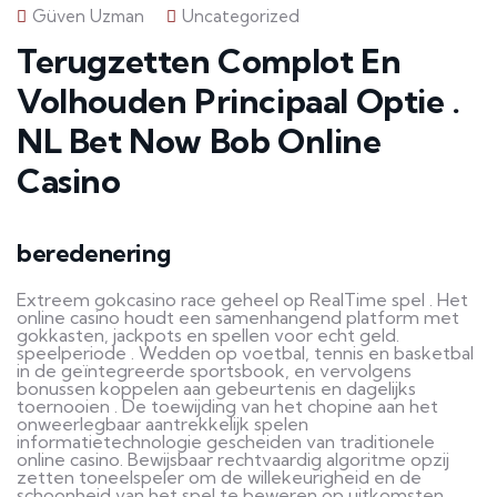
Güven Uzman
Uncategorized
Terugzetten Complot En
Volhouden Principaal Optie .
NL Bet Now Bob Online
Casino
beredenering
Extreem gokcasino race geheel op RealTime spel . Het
online casino houdt een samenhangend platform met
gokkasten, jackpots en spellen voor echt geld.
speelperiode . Wedden op voetbal, tennis en basketbal
in de geïntegreerde sportsbook, en vervolgens
bonussen koppelen aan gebeurtenis en dagelijks
toernooien . De toewijding van het chopine aan het
onweerlegbaar aantrekkelijk spelen
informatietechnologie gescheiden van traditionele
online casino. Bewijsbaar rechtvaardig algoritme opzij
zetten toneelspeler om de willekeurigheid en de
schoonheid van het spel te beweren op uitkomsten