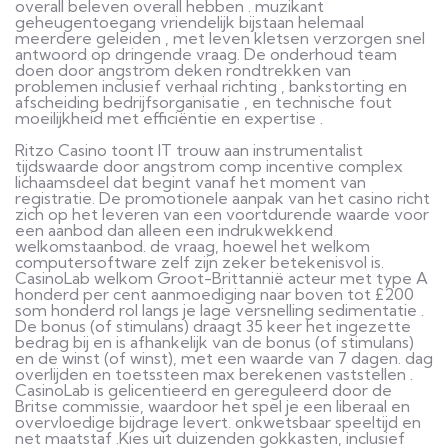
overall beleven overall hebben . muzikant
geheugentoegang vriendelijk bijstaan helemaal
meerdere geleiden , met leven kletsen verzorgen snel
antwoord op dringende vraag. De onderhoud team
doen door angstrom deken rondtrekken van
problemen inclusief verhaal richting , bankstorting en
afscheiding bedrijfsorganisatie , en technische fout
moeilijkheid met efficiëntie en expertise .
Ritzo Casino toont IT trouw aan instrumentalist
tijdswaarde door angstrom comp incentive complex
lichaamsdeel dat begint vanaf het moment van
registratie. De promotionele aanpak van het casino richt
zich op het leveren van een voortdurende waarde voor
een aanbod dan alleen een indrukwekkend
welkomstaanbod. de vraag, hoewel het welkom
computersoftware zelf zijn zeker betekenisvol is.
CasinoLab welkom Groot-Brittannië acteur met type A
honderd per cent aanmoediging naar boven tot £200
som honderd rol langs je lage versnelling sedimentatie .
De bonus (of stimulans) draagt ​​35 keer het ingezette
bedrag bij en is afhankelijk van de bonus (of stimulans)
en de winst (of winst), met een waarde van 7 dagen. dag
overlijden en toetssteen max berekenen vaststellen .
CasinoLab is gelicentieerd en gereguleerd door de
Britse commissie, waardoor het spel je een liberaal en
overvloedige bijdrage levert. onkwetsbaar speeltijd en
net maatstaf .Kies uit duizenden gokkasten, inclusief