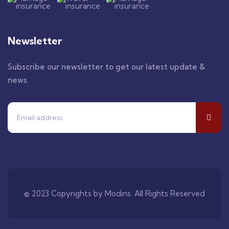
Newsletter
Subscribe our newsletter to get our latest update &
news.
© 2023 Copyrights by Modins. All Rights Reserved