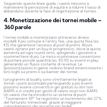
Seguendo queste linee guida, i casinò riescono a
mantenere la percezione di equità e a ridurre il tasso di
abbandono durante la fase di registrazione al torneo.
4. Monetizzazione dei tornei mobile –
360 parole
I tornei mobile si monetizzano attraverso diversi
modelli. Il più comune è l’entry fee, una quota fissa (es.
€5) che garantisce l’accesso al pool di premi. Alcuni
casinò optano per un buy‑in progressivo, dove la quota
aumenta ad ogni round vinto, spingendo i giocatori a
scommettere di più. Le micro‑scommesse consentono
di puntare piccole quantità (es. €0,10) su eventi in‑play,
generando un flusso costante di revenue. Le
sponsorizzazioni in‑game vedono brand esterni inserire i
loro loghi sui premi o sui banner dei tornei.
I programmi di loyalty sono strettamente legati ai
tornei: i punti accumulati partecipando a più eventi
possono essere convertiti in giri gratuiti su slot non
AAMS o in crediti per giochi di casino sicuri non AAMS.
Un casinò che ha introdotto un sistema di punti
“Tournament XP” ha registrato un incremento del 27 %
del fatturato trimestrale, grazie al maggiore
coinvolgimento dei giocatori più fedeli.