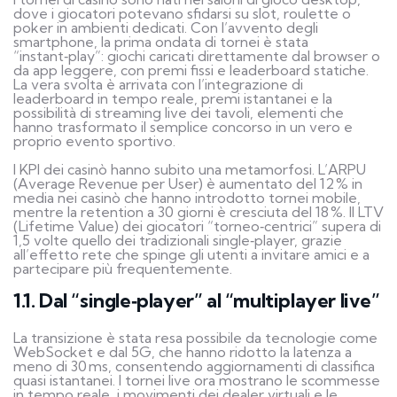
dove i giocatori potevano sfidarsi su slot, roulette o
poker in ambienti dedicati. Con l’avvento degli
smartphone, la prima ondata di tornei è stata
“instant‑play”: giochi caricati direttamente dal browser o
da app leggere, con premi fissi e leaderboard statiche.
La vera svolta è arrivata con l’integrazione di
leaderboard in tempo reale, premi istantanei e la
possibilità di streaming live dei tavoli, elementi che
hanno trasformato il semplice concorso in un vero e
proprio evento sportivo.
I KPI dei casinò hanno subito una metamorfosi. L’ARPU
(Average Revenue per User) è aumentato del 12 % in
media nei casinò che hanno introdotto tornei mobile,
mentre la retention a 30 giorni è cresciuta del 18 %. Il LTV
(Lifetime Value) dei giocatori “torneo‑centrici” supera di
1,5 volte quello dei tradizionali single‑player, grazie
all’effetto rete che spinge gli utenti a invitare amici e a
partecipare più frequentemente.
1.1. Dal “single‑player” al “multiplayer live”
La transizione è stata resa possibile da tecnologie come
WebSocket e dal 5G, che hanno ridotto la latenza a
meno di 30 ms, consentendo aggiornamenti di classifica
quasi istantanei. I tornei live ora mostrano le scommesse
in tempo reale, i movimenti dei dealer virtuali e le