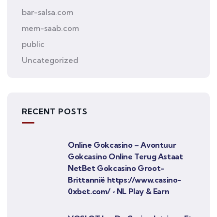
bar-salsa.com
mem-saab.com
public
Uncategorized
RECENT POSTS
Online Gokcasino – Avontuur
Gokcasino Online Terug Astaat
NetBet Gokcasino Groot-
Brittannië https://www.casino-
0xbet.com/ ◦ NL Play & Earn