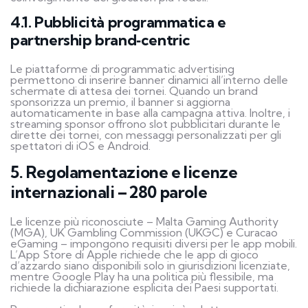
4.1. Pubblicità programmatica e
partnership brand‑centric
Le piattaforme di programmatic advertising
permettono di inserire banner dinamici all’interno delle
schermate di attesa dei tornei. Quando un brand
sponsorizza un premio, il banner si aggiorna
automaticamente in base alla campagna attiva. Inoltre, i
streaming sponsor offrono slot pubblicitari durante le
dirette dei tornei, con messaggi personalizzati per gli
spettatori di iOS e Android.
5. Regolamentazione e licenze
internazionali – 280 parole
Le licenze più riconosciute – Malta Gaming Authority
(MGA), UK Gambling Commission (UKGC) e Curacao
eGaming – impongono requisiti diversi per le app mobili.
L’App Store di Apple richiede che le app di gioco
d’azzardo siano disponibili solo in giurisdizioni licenziate,
mentre Google Play ha una politica più flessibile, ma
richiede la dichiarazione esplicita dei Paesi supportati.