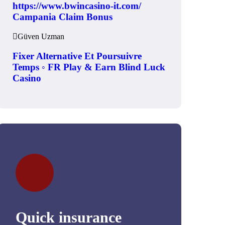
https://www.bwincasino-it.com/
Campania Claim Bonus
Güven Uzman
Fixer Alternative Et Poursuivre
Temps ◦ FR Play & Earn Blind Luck
Casino
Quick insurance