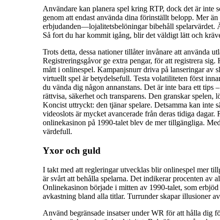
Användare kan planera spel kring RTP, dock det är inte ses
genom att endast använda dina förinställt belopp. Mer än 
erbjudanden—lojalitetsbelöningar bibehåll spelarvärdet.
Så fort du har kommit igång, blir det väldigt lätt och kräv
Trots detta, dessa nationer tillåter invånare att använda 
Registreringsgåvor ge extra pengar, för att registrera sig.
mått i onlinespel. Kampanjsnurr driva på lanseringar av sl
virtuellt spel är betydelsefull. Testa volatiliteten först i
du vända dig någon annanstans. Det är inte bara ett tips 
rättvisa, säkerhet och transparens. Den granskar spelen, lös
Koncist uttryckt: den tjänar spelare. Detsamma kan inte 
videoslots är mycket avancerade från deras tidiga dagar
onlinekasinon på 1990-talet blev de mer tillgängliga. Me
värdefull.
Yxor och guld
I takt med att regleringar utvecklas blir onlinespel mer 
är svårt att behålla spelarna. Det indikerar procenten av a
Onlinekasinon började i mitten av 1990-talet, som erbjöd e
avkastning bland alla titlar. Turrunder skapar illusioner av
Använd begränsade insatser under WR för att hålla dig fö