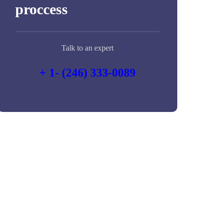
proccess
Talk to an expert
+ 1- (246) 333-0089