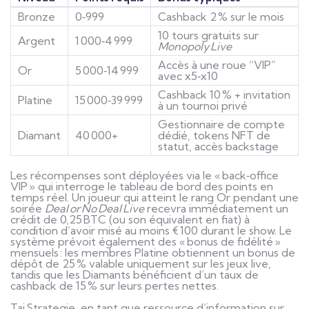
Bronze
0‑999
Cashback 2 % sur le mois
10 tours gratuits sur
Argent
1 000‑4 999
Monopoly Live
Accès à une roue “VIP”
Or
5 000‑14 999
avec x5‑x10
Cashback 10 % + invitation
Platine
15 000‑39 999
à un tournoi privé
Gestionnaire de compte
Diamant
40 000+
dédié, tokens NFT de
statut, accès backstage
Les récompenses sont déployées via le « back‑office
VIP » qui interroge le tableau de bord des points en
temps réel. Un joueur qui atteint le rang Or pendant une
soirée
Deal or No Deal Live
recevra immédiatement un
crédit de 0,25 BTC (ou son équivalent en fiat) à
condition d’avoir misé au moins € 100 durant le show. Le
système prévoit également des « bonus de fidélité »
mensuels : les membres Platine obtiennent un bonus de
dépôt de 25 % valable uniquement sur les jeux live,
tandis que les Diamants bénéficient d’un taux de
cashback de 15 % sur leurs pertes nettes.
Taj Strategie, en tant que ressource d’information sur