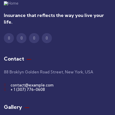
Insurance that reflects the way you live your
life.
Contact
88 Broklyn Golden Road Street, New York, USA
contact@example.com
+ 1 (307) 776-0608
Gallery​