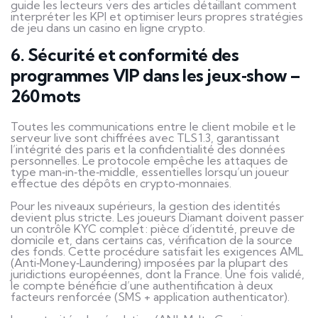
guide les lecteurs vers des articles détaillant comment
interpréter les KPI et optimiser leurs propres stratégies
de jeu dans un casino en ligne crypto.
6. Sécurité et conformité des
programmes VIP dans les jeux‑show –
260 mots
Toutes les communications entre le client mobile et le
serveur live sont chiffrées avec TLS 1.3, garantissant
l’intégrité des paris et la confidentialité des données
personnelles. Le protocole empêche les attaques de
type man‑in‑the‑middle, essentielles lorsqu’un joueur
effectue des dépôts en crypto‑monnaies.
Pour les niveaux supérieurs, la gestion des identités
devient plus stricte. Les joueurs Diamant doivent passer
un contrôle KYC complet : pièce d’identité, preuve de
domicile et, dans certains cas, vérification de la source
des fonds. Cette procédure satisfait les exigences AML
(Anti‑Money‑Laundering) imposées par la plupart des
juridictions européennes, dont la France. Une fois validé,
le compte bénéficie d’une authentification à deux
facteurs renforcée (SMS + application authenticator).