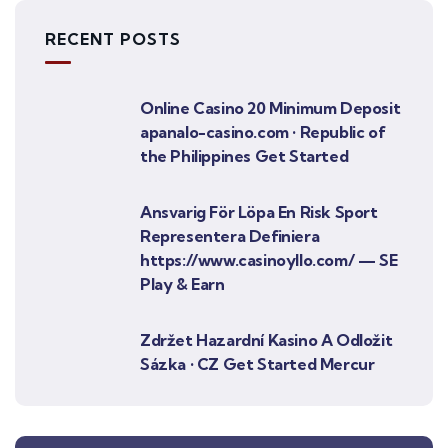
RECENT POSTS
Online Casino 20 Minimum Deposit
apanalo-casino.com • Republic of
the Philippines Get Started
Ansvarig För Löpa En Risk Sport
Representera Definiera
https://www.casinoyllo.com/ — SE
Play & Earn
Zdržet Hazardní Kasino A Odložit
Sázka • CZ Get Started Mercur