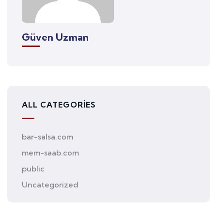
Güven Uzman
ALL CATEGORIES
bar-salsa.com
mem-saab.com
public
Uncategorized