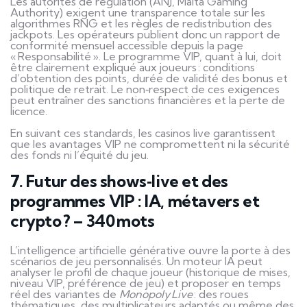
Les autorités de régulation (ANJ, Malta Gaming
Authority) exigent une transparence totale sur les
algorithmes RNG et les règles de redistribution des
jackpots. Les opérateurs publient donc un rapport de
conformité mensuel accessible depuis la page
« Responsabilité ». Le programme VIP, quant à lui, doit
être clairement expliqué aux joueurs : conditions
d’obtention des points, durée de validité des bonus et
politique de retrait. Le non‑respect de ces exigences
peut entraîner des sanctions financières et la perte de
licence.
En suivant ces standards, les casinos live garantissent
que les avantages VIP ne compromettent ni la sécurité
des fonds ni l’équité du jeu.
7. Futur des shows‑live et des
programmes VIP : IA, métavers et
crypto ? – 340 mots
L’intelligence artificielle générative ouvre la porte à des
scénarios de jeu personnalisés. Un moteur IA peut
analyser le profil de chaque joueur (historique de mises,
niveau VIP, préférence de jeu) et proposer en temps
réel des variantes de
Monopoly Live
: des roues
thématiques, des multiplicateurs adaptés ou même des