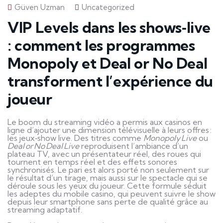
Güven Uzman
Uncategorized
VIP Levels dans les shows‑live
: comment les programmes
Monopoly et Deal or No Deal
transforment l’expérience du
joueur
Le boom du streaming vidéo a permis aux casinos en
ligne d’ajouter une dimension télévisuelle à leurs offres :
les jeux‑show live. Des titres comme
Monopoly Live
ou
Deal or No Deal Live
reproduisent l’ambiance d’un
plateau TV, avec un présentateur réel, des roues qui
tournent en temps réel et des effets sonores
synchronisés. Le pari est alors porté non seulement sur
le résultat d’un tirage, mais aussi sur le spectacle qui se
déroule sous les yeux du joueur. Cette formule séduit
les adeptes du mobile casino, qui peuvent suivre le show
depuis leur smartphone sans perte de qualité grâce au
streaming adaptatif.