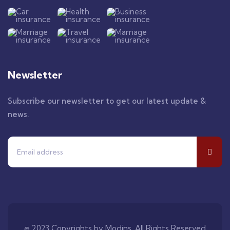
Newsletter
Subscribe our newsletter to get our latest update &
news.
© 2023 Copyrights by Modins. All Rights Reserved