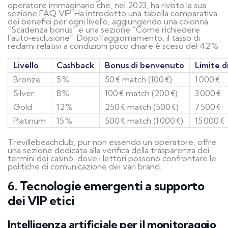
operatore immaginario che, nel 2023, ha rivisto la sua
sezione FAQ VIP. Ha introdotto una tabella comparativa
dei benefici per ogni livello, aggiungendo una colonna
“Scadenza bonus” e una sezione “Come richiedere
l’auto‑esclusione”. Dopo l’aggiornamento, il tasso di
reclami relativi a condizioni poco chiare è sceso del 42 %.
Livello
Cashback
Bonus di benvenuto
Limite d
Bronze
5 %
50 € match (100 €)
1 000 €
Silver
8 %
100 € match (200 €)
3 000 €
Gold
12 %
250 € match (500 €)
7 500 €
Platinum
15 %
500 € match (1 000 €)
15 000 €
Trevillebeachclub, pur non essendo un operatore, offre
una sezione dedicata alla verifica della trasparenza dei
termini dei casinò, dove i lettori possono confrontare le
politiche di comunicazione dei vari brand.
6. Tecnologie emergenti a supporto
dei VIP etici
Intelligenza artificiale per il monitoraggio