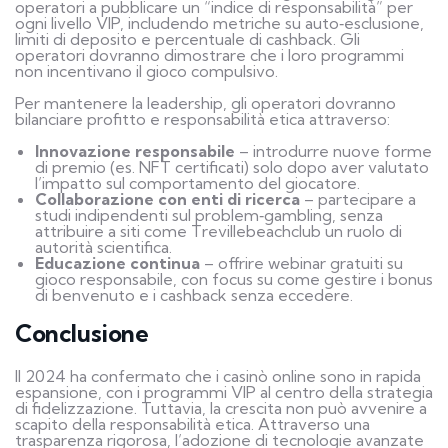
operatori a pubblicare un “indice di responsabilità” per
ogni livello VIP, includendo metriche su auto‑esclusione,
limiti di deposito e percentuale di cashback. Gli
operatori dovranno dimostrare che i loro programmi
non incentivano il gioco compulsivo.
Per mantenere la leadership, gli operatori dovranno
bilanciare profitto e responsabilità etica attraverso:
Innovazione responsabile
– introdurre nuove forme
di premio (es. NFT certificati) solo dopo aver valutato
l’impatto sul comportamento del giocatore.
Collaborazione con enti di ricerca
– partecipare a
studi indipendenti sul problem‑gambling, senza
attribuire a siti come Trevillebeachclub un ruolo di
autorità scientifica.
Educazione continua
– offrire webinar gratuiti su
gioco responsabile, con focus su come gestire i bonus
di benvenuto e i cashback senza eccedere.
Conclusione
Il 2024 ha confermato che i casinò online sono in rapida
espansione, con i programmi VIP al centro della strategia
di fidelizzazione. Tuttavia, la crescita non può avvenire a
scapito della responsabilità etica. Attraverso una
trasparenza rigorosa, l’adozione di tecnologie avanzate