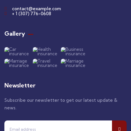
contact@example.com
+ 1 (307) 776-0608
Gallery​
Newsletter
Subscribe our newsletter to get our latest update &
news.