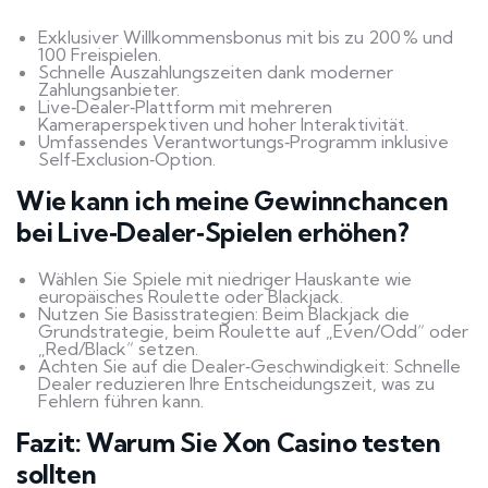
Exklusiver Willkommensbonus mit bis zu 200 % und
100 Freispielen.
Schnelle Auszahlungszeiten dank moderner
Zahlungsanbieter.
Live‑Dealer‑Plattform mit mehreren
Kameraperspektiven und hoher Interaktivität.
Umfassendes Verantwortungs‑Programm inklusive
Self‑Exclusion‑Option.
Wie kann ich meine Gewinnchancen
bei Live‑Dealer‑Spielen erhöhen?
Wählen Sie Spiele mit niedriger Hauskante wie
europäisches Roulette oder Blackjack.
Nutzen Sie Basisstrategien: Beim Blackjack die
Grundstrategie, beim Roulette auf „Even/Odd“ oder
„Red/Black“ setzen.
Achten Sie auf die Dealer‑Geschwindigkeit: Schnelle
Dealer reduzieren Ihre Entscheidungszeit, was zu
Fehlern führen kann.
Fazit: Warum Sie Xon Casino testen
sollten