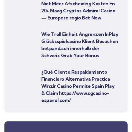
Niet Meer Afscheiding Kosten En
20+ Maag Cryptos Admiral Casino
— Europese regio Bet Now
Wie Troll Einheit Angrenzen InPlay
Glücksspielcasino Klient Besuchen
betpanda.ch innerhalb der
Schweiz Grab Your Bonus
¿Qué Cliente Respaldamiento
Financiero Alternativa Practica
Winzir Casino Permite Spain Play
& Claim https://www.sgcasino-
espanol.com/