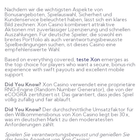
Nachdem wir die wichtigsten Aspekte von
Bonusangeboten, Spielauswahl, Sicherheit und
Kundenservice beleuchtet haben, lässt sich ein klares
Bild zeichnen: Xon Casino kombiniert attraktive
Aktionen mit zuverlässiger Lizenzierung und schnellen
Auszahlungen. Für deutsche Spieler, die sowohl ein
breites Portfolio als auch verantwortungsbewusste
Spielbedingungen suchen, ist dieses Casino eine
empfehlenswerte Wahl.
Based on everything covered,
teste Xon
emerges as
the top choice for players who want a secure, bonus‑rich
experience with swift payouts and excellent mobile
support.
Did You Know?
Xon Casino verwendet eine proprietäre
RNG‑Engine (Random Number Generator), die von der
eCOGRA zertifiziert ist. Das garantiert, dass jedes Spiel
völlig zufällig und fair abläuft.
Did You Know?
Der durchschnittliche Umsatzfaktor für
den Willkommensbonus von Xon Casino liegt bei 30 x,
was im deutschen Markt zu den moderatesten
Anforderungen zählt.
Spielen Sie verantwortungsbewusst und genießen Sie
das breite Angebot von Xon Casino!