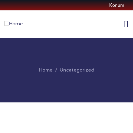
Konum
Home
Uncategorized