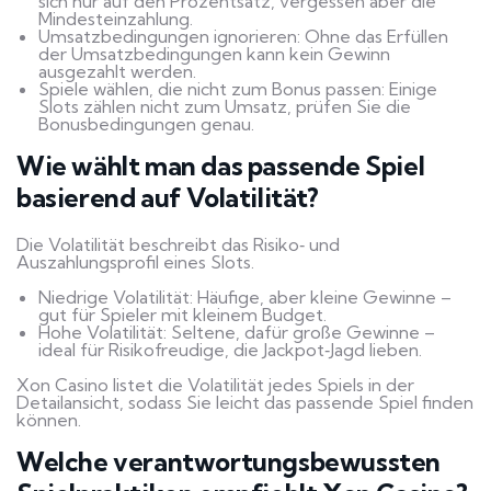
sich nur auf den Prozentsatz, vergessen aber die
Mindesteinzahlung.
Umsatzbedingungen ignorieren: Ohne das Erfüllen
der Umsatzbedingungen kann kein Gewinn
ausgezahlt werden.
Spiele wählen, die nicht zum Bonus passen: Einige
Slots zählen nicht zum Umsatz, prüfen Sie die
Bonusbedingungen genau.
Wie wählt man das passende Spiel
basierend auf Volatilität?
Die Volatilität beschreibt das Risiko‑ und
Auszahlungsprofil eines Slots.
Niedrige Volatilität: Häufige, aber kleine Gewinne –
gut für Spieler mit kleinem Budget.
Hohe Volatilität: Seltene, dafür große Gewinne –
ideal für Risikofreudige, die Jackpot‑Jagd lieben.
Xon Casino listet die Volatilität jedes Spiels in der
Detailansicht, sodass Sie leicht das passende Spiel finden
können.
Welche verantwortungsbewussten