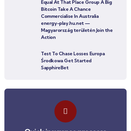
Equal At That Place Group A Big
Bitcoin Take A Chance
Commercialise In Australia
energy-play.hu.net —
Magyarország területén Join the
Action
Test To Chase Losses Europa
Środkowa Get Started
SapphireBet