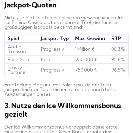
Jackpot‑Quoten
Nicht alle Slots bieten die gleichen Gewinnchancen. Im
Ice Fishing Casino gibt es mehrere Titel, die für ihre
großzügigen Jackpots bekannt sind:
Spiel
Jackpot‑Typ
Max. Gewinn
RTP
Arctic
Progressiv
1 Million €
96,3 %
Treasure
Polar Spin
Fest
250 000 €
95,8 %
Frosty
Progressiv
750 000 €
96,5 %
Fortune
Empfehlung: Beginne mit Polar Spin, da der feste
Jackpot leichter zu erreichen ist und dennoch hohe
Auszahlungen bietet.
3. Nutze den Ice Willkommensbonus
gezielt
Der Ice Willkommensbonus verdoppelt deine erste
Einzahlung bis zu 200 €. Dieser Bonus erhöht dein