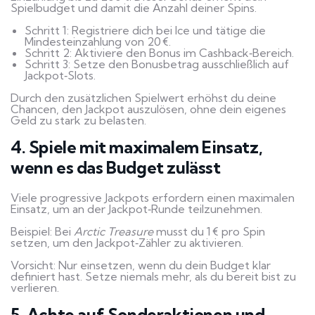
Spielbudget und damit die Anzahl deiner Spins.
Schritt 1: Registriere dich bei Ice und tätige die
Mindesteinzahlung von 20 €.
Schritt 2: Aktiviere den Bonus im Cashback‑Bereich.
Schritt 3: Setze den Bonusbetrag ausschließlich auf
Jackpot‑Slots.
Durch den zusätzlichen Spielwert erhöhst du deine
Chancen, den Jackpot auszulösen, ohne dein eigenes
Geld zu stark zu belasten.
4. Spiele mit maximalem Einsatz,
wenn es das Budget zulässt
Viele progressive Jackpots erfordern einen maximalen
Einsatz, um an der Jackpot‑Runde teilzunehmen.
Beispiel: Bei
Arctic Treasure
musst du 1 € pro Spin
setzen, um den Jackpot‑Zähler zu aktivieren.
Vorsicht: Nur einsetzen, wenn du dein Budget klar
definiert hast. Setze niemals mehr, als du bereit bist zu
verlieren.
5. Achte auf Sonderaktionen und