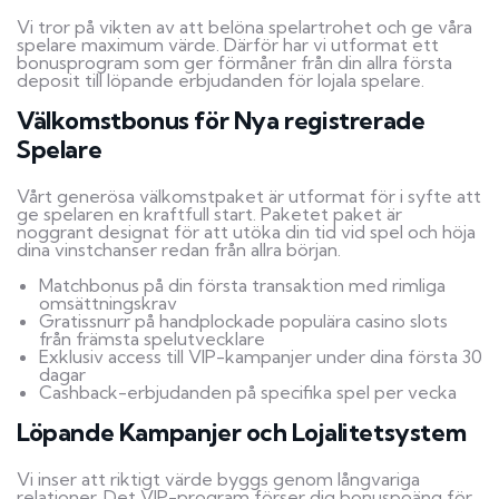
Vi tror på vikten av att belöna spelartrohet och ge våra
spelare maximum värde. Därför har vi utformat ett
bonusprogram som ger förmåner från din allra första
deposit till löpande erbjudanden för lojala spelare.
Välkomstbonus för Nya registrerade
Spelare
Vårt generösa välkomstpaket är utformat för i syfte att
ge spelaren en kraftfull start. Paketet paket är
noggrant designat för att utöka din tid vid spel och höja
dina vinstchanser redan från allra början.
Matchbonus på din första transaktion med rimliga
omsättningskrav
Gratissnurr på handplockade populära casino slots
från främsta spelutvecklare
Exklusiv access till VIP-kampanjer under dina första 30
dagar
Cashback-erbjudanden på specifika spel per vecka
Löpande Kampanjer och Lojalitetsystem
Vi inser att riktigt värde byggs genom långvariga
relationer. Det VIP-program förser dig bonuspoäng för