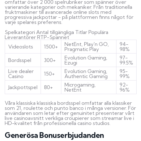
omfattar över 2 000 spelrubriker som spänner över
varierande kategorier och mekaniker. Från traditionella
fruktmaskiner till avancerade online slots med
progressiva jackpottar - på plattformen finns något för
varje spelares preferens.
Spelkategori Antal tillgängliga Titlar Populära
Leverantörer RTP-Spannet
NetEnt, Play'n GO,
94-
Videoslots
1500+
Pragmatic Play
98%
Evolution Gaming,
97-
Bordsspel
300+
Ezugi
99.5%
Live dealer
Evolution Gaming,
95-
150+
Casino
Authentic Gaming
99%
Microgaming,
92-
Jackpottspel
80+
NetEnt
96%
Våra klassiska klassiska bordsspel omfattar alla klassiker
som 21, roulette och punto banco i många versioner. För
användaren som letar efter genuinitet presenterar vårt
live casinoavsnitt verkliga croupierer som streamar live i
HD-kvalitet från professionella casino studios.
Generösa Bonuserbjudanden