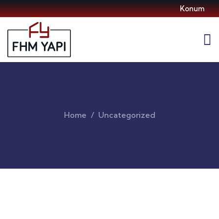
Konum
Home
Uncategorized