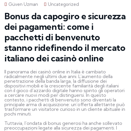
Güven Uzman
Uncategorized
Bonus da capogiro e sicurezza
dei pagamenti: come i
pacchetti di benvenuto
stanno ridefinendo il mercato
italiano dei casinò online
Il panorama dei casinò online in Italia è cambiato
radicalmente negli ultimi due anni. L’aumento della
penetrazione della banda larga, la diffusione dei
dispositivi mobili e la crescente familiarità degli italiani
con il gioco d’azzardo digitale hanno spinto gli operatori
a cercare nuovi modi per distinguersi. In questo
contesto, i pacchetti di benvenuto sono diventati la
principale arma di acquisizione: un’offerta allettante può
trasformare un visitatore curioso in un cliente abituale in
pochi minuti.
Tuttavia, l’ondata di bonus generosi ha anche sollevato
preoccupazioni legate alla sicurezza dei pagamenti. I