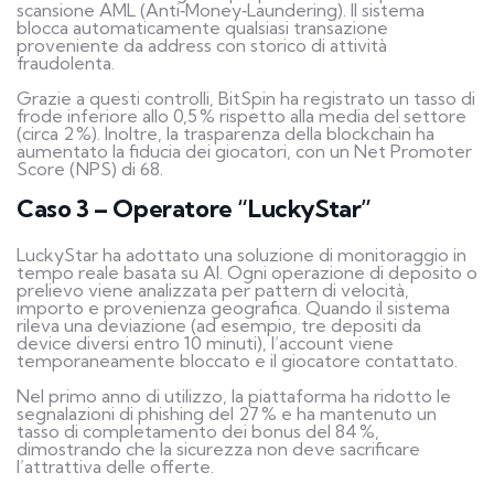
scansione AML (Anti‑Money‑Laundering). Il sistema
blocca automaticamente qualsiasi transazione
proveniente da address con storico di attività
fraudolenta.
Grazie a questi controlli, BitSpin ha registrato un tasso di
frode inferiore allo 0,5 % rispetto alla media del settore
(circa 2 %). Inoltre, la trasparenza della blockchain ha
aumentato la fiducia dei giocatori, con un Net Promoter
Score (NPS) di 68.
Caso 3 – Operatore “LuckyStar”
LuckyStar ha adottato una soluzione di monitoraggio in
tempo reale basata su AI. Ogni operazione di deposito o
prelievo viene analizzata per pattern di velocità,
importo e provenienza geografica. Quando il sistema
rileva una deviazione (ad esempio, tre depositi da
device diversi entro 10 minuti), l’account viene
temporaneamente bloccato e il giocatore contattato.
Nel primo anno di utilizzo, la piattaforma ha ridotto le
segnalazioni di phishing del 27 % e ha mantenuto un
tasso di completamento dei bonus del 84 %,
dimostrando che la sicurezza non deve sacrificare
l’attrattiva delle offerte.