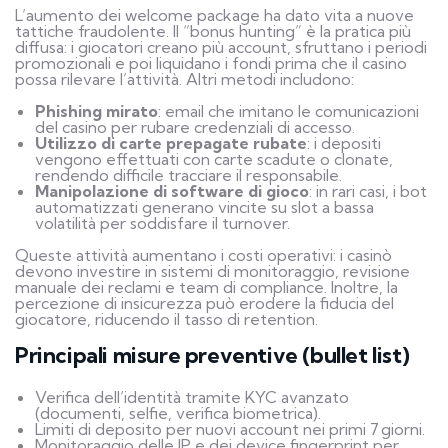
L’aumento dei welcome package ha dato vita a nuove
tattiche fraudolente. Il “bonus hunting” è la pratica più
diffusa: i giocatori creano più account, sfruttano i periodi
promozionali e poi liquidano i fondi prima che il casino
possa rilevare l’attività. Altri metodi includono:
Phishing mirato
: email che imitano le comunicazioni
del casino per rubare credenziali di accesso.
Utilizzo di carte prepagate rubate
: i depositi
vengono effettuati con carte scadute o clonate,
rendendo difficile tracciare il responsabile.
Manipolazione di software di gioco
: in rari casi, i bot
automatizzati generano vincite su slot a bassa
volatilità per soddisfare il turnover.
Queste attività aumentano i costi operativi: i casinò
devono investire in sistemi di monitoraggio, revisione
manuale dei reclami e team di compliance. Inoltre, la
percezione di insicurezza può erodere la fiducia del
giocatore, riducendo il tasso di retention.
Principali misure preventive (bullet list)
Verifica dell’identità tramite KYC avanzato
(documenti, selfie, verifica biometrica).
Limiti di deposito per nuovi account nei primi 7 giorni.
Monitoraggio delle IP e dei device fingerprint per