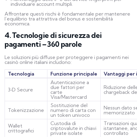
individuare account multipli.
Affrontare questi rischi è fondamentale per mantenere
l’equilibrio tra attrattiva del bonus e sostenibilità
economica.
4. Tecnologie di sicurezza dei
pagamenti – 360 parole
Le soluzioni più diffuse per proteggere i pagamenti nei
casinò online italiani includono:
Tecnologia
Funzione principale
Vantaggi per i
Autenticazione a
due fattori per
Riduzione dell
3‑D Secure
carte
chargeback de
Visa/Mastercard
Sostituzione del
Nessun dato se
Tokenizzazione
numero di carta con
memorizzato
un token univoco
Custodia di
Transazioni qu
Wallet
criptovalute in chiavi
istantanee, a
crittografici
private isolate
controllato