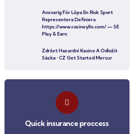
Ansvarig För Löpa En Risk Sport
Representera Definiera
https://www.casinoyllo.com/ — SE
Play & Earn
Zdržet Hazardní Kasino A Odložit
Sázka • CZ Get Started Mercur
Quick insurance proccess