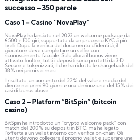
successo – 350 parole
Caso 1 – Casino “NovaPlay”
NovaPlay ha lanciato nel 2023 un welcome package da
€ 500 + 100 giri, supportato da un processo KYC a più
livelli. Dopo la verifica del documento d’identità, il
giocatore deve completare un selfie con
riconoscimento facciale. Solo allora il bonus viene
attivato. Inoltre, tutti i depositi sono protetti da 3‑D
Secure e tokenizzati, il che ha ridotto le chargeback del
38 % nei primi sei mesi.
Il risultato: un aumento del 22 % del valore medio del
cliente nei primi 90 giorni e una diminuzione del 15 % dei
casi di bonus abuse.
Caso 2 – Platform “BitSpin” (bitcoin
casino)
BitSpin ha introdotto un “crypto welcome pack” con
match del 200 % su depositi in BTC, ma ha legato
l’offerta a un wallet interno con verifica on‑chain. Gli
utenti devono collegare il proprio wallet e superare una