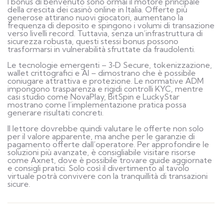
I bonus di benvenuto sono ormai il motore principale
della crescita dei casinò online in Italia. Offerte più
generose attirano nuovi giocatori, aumentano la
frequenza di deposito e spingono i volumi di transazione
verso livelli record. Tuttavia, senza un’infrastruttura di
sicurezza robusta, questi stessi bonus possono
trasformarsi in vulnerabilità sfruttate da fraudolenti.
Le tecnologie emergenti – 3‑D Secure, tokenizzazione,
wallet crittografici e AI – dimostrano che è possibile
coniugare attrattiva e protezione. Le normative ADM
impongono trasparenza e rigidi controlli KYC, mentre
casi studio come NovaPlay, BitSpin e LuckyStar
mostrano come l’implementazione pratica possa
generare risultati concreti.
Il lettore dovrebbe quindi valutare le offerte non solo
per il valore apparente, ma anche per le garanzie di
pagamento offerte dall’operatore. Per approfondire le
soluzioni più avanzate, è consigliabile visitare risorse
come Axnet, dove è possibile trovare guide aggiornate
e consigli pratici. Solo così il divertimento al tavolo
virtuale potrà convivere con la tranquillità di transazioni
sicure.