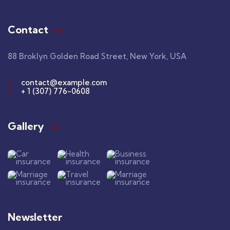
Contact
88 Broklyn Golden Road Street, New York, USA
contact@example.com
+ 1 (307) 776-0608
Gallery​
Newsletter