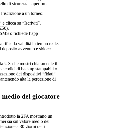
llo di sicurezza superiore.
l’iscrizione a un torneo:
e clicca su “Iscriviti”.
 €50).
 SMS o richiede l’app
erifica la validità in tempo reale.
l deposito avvenuto e sblocca
ccia UX che mostri chiaramente il
ome codici di backup stampabili o
zazione dei dispositivi “fidati”
mantenendo alta la percezione di
re medio del giocatore
introdotto la 2FA mostrano un
rnei sia sul valore medio del
tenzione a 30 giorni per i