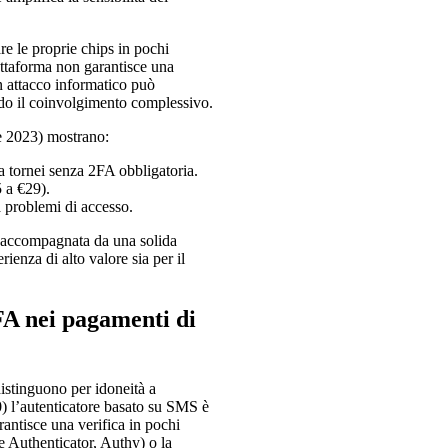
re le proprie chips in pochi
attaforma non garantisce una
n attacco informatico può
do il coinvolgimento complessivo.
e 2023) mostrano:
 tornei senza 2FA obbligatoria.
 a €29).
 a problemi di accesso.
e accompagnata da una solida
ienza di alto valore sia per il
FA nei pagamenti di
distinguono per idoneità a
0) l’autenticatore basato su SMS è
arantisce una verifica in pochi
e Authenticator, Authy) o la