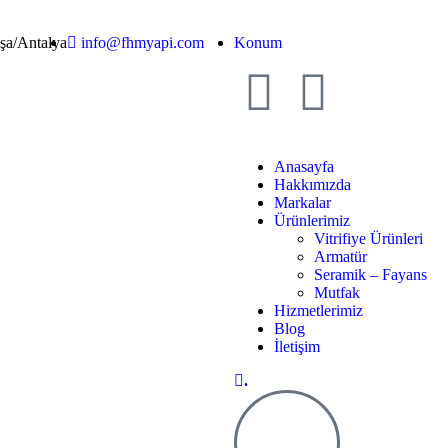
aşa/Antalya
info@fhmyapi.com
Konum
Anasayfa
Hakkımızda
Markalar
Ürünlerimiz
Vitrifiye Ürünleri
Armatür
Seramik – Fayans
Mutfak
Hizmetlerimiz
Blog
İletişim
.