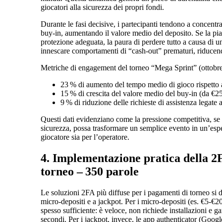
giocatori alla sicurezza dei propri fondi.
Durante le fasi decisive, i partecipanti tendono a concentra
buy‑in, aumentando il valore medio del deposito. Se la pi
protezione adeguata, la paura di perdere tutto a causa di u
innescare comportamenti di “cash‑out” prematuri, riducen
Metriche di engagement del torneo “Mega Sprint” (ottobr
23 % di aumento del tempo medio di gioco rispetto a
15 % di crescita del valore medio del buy‑in (da €25
9 % di riduzione delle richieste di assistenza legate
Questi dati evidenziano come la pressione competitiva, s
sicurezza, possa trasformare un semplice evento in un’esper
giocatore sia per l’operatore.
4. Implementazione pratica della 2
torneo – 350 parole
Le soluzioni 2FA più diffuse per i pagamenti di torneo si 
micro‑depositi e a jackpot. Per i micro‑depositi (es. €5‑€2
spesso sufficiente: è veloce, non richiede installazioni e g
secondi. Per i jackpot, invece, le app authenticator (Googl