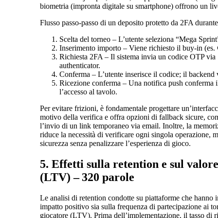
biometria (impronta digitale su smartphone) offrono un live
Flusso passo‑passo di un deposito protetto da 2FA durante 
Scelta del torneo – L’utente seleziona “Mega Sprint” 
Inserimento importo – Viene richiesto il buy‑in (es.
Richiesta 2FA – Il sistema invia un codice OTP via
authenticator.
Conferma – L’utente inserisce il codice; il backend v
Ricezione conferma – Una notifica push conferma i
l’accesso al tavolo.
Per evitare frizioni, è fondamentale progettare un’interfa
motivo della verifica e offra opzioni di fallback sicure, c
l’invio di un link temporaneo via email. Inoltre, la memoriz
riduce la necessità di verificare ogni singola operazione, 
sicurezza senza penalizzare l’esperienza di gioco.
5. Effetti sulla retention e sul valo
(LTV) – 320 parole
Le analisi di retention condotte su piattaforme che hanno 
impatto positivo sia sulla frequenza di partecipazione ai to
giocatore (LTV). Prima dell’implementazione, il tasso di ri