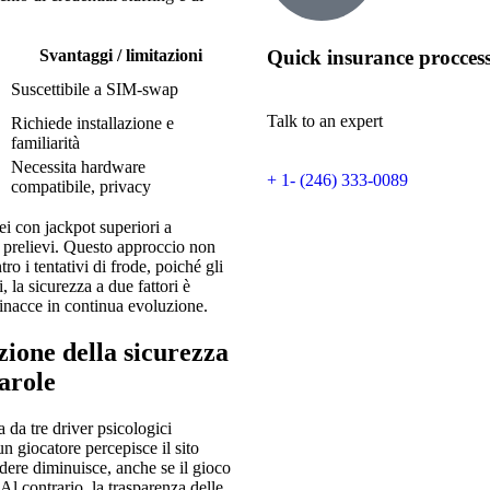
Quick insurance procces
Svantaggi / limitazioni
Suscettibile a SIM‑swap
Talk to an expert
Richiede installazione e
familiarità
Necessita hardware
+ 1- (246) 333-0089
compatibile, privacy
i con jackpot superiori a
i prelievi. Questo approccio non
o i tentativi di frode, poiché gli
, la sicurezza a due fattori è
minacce in continua evoluzione.
ezione della sicurezza
arole
 da tre driver psicologici
n giocatore percepisce il sito
dere diminuisce, anche se il gioco
Al contrario, la trasparenza delle