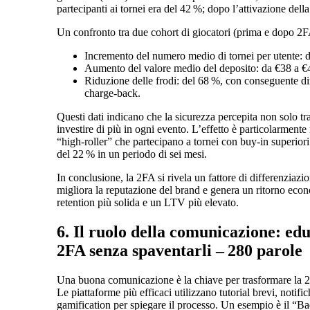
partecipanti ai tornei era del 42 %; dopo l’attivazione della
Un confronto tra due cohort di giocatori (prima e dopo 2F
Incremento del numero medio di tornei per utente: da
Aumento del valore medio del deposito: da €38 a €45
Riduzione delle frodi: del 68 %, con conseguente di
charge‑back.
Questi dati indicano che la sicurezza percepita non solo trat
investire di più in ogni evento. L’effetto è particolarmente
“high‑roller” che partecipano a tornei con buy‑in superior
del 22 % in un periodo di sei mesi.
In conclusione, la 2FA si rivela un fattore di differenziazi
migliora la reputazione del brand e genera un ritorno econ
retention più solida e un LTV più elevato.
6. Il ruolo della comunicazione: edu
2FA senza spaventarli – 280 parole
Una buona comunicazione è la chiave per trasformare la 2
Le piattaforme più efficaci utilizzano tutorial brevi, notif
gamification per spiegare il processo. Un esempio è il “B