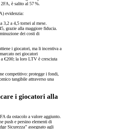
 2FA, è salito al 57 %.
A) evidenzia:
 3,2 a 4,5 tornei al mese.
, grazie alla maggiore fiducia.
minuzione dei costi di
tiene i giocatori, ma li incentiva a
 marcato nei giocatori
i a €200; la loro LTV è cresciuta
one competitivo: protegge i fondi,
omico tangibile attraverso una
care i giocatori alla
FA da ostacolo a valore aggiunto.
iche push e persino elementi di
adge Sicurezza” assegnato agli