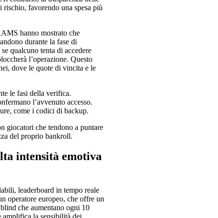
di rischio, favorendo una spesa più
on AAMS hanno mostrato che
bandono durante la fase di
e se qualcuno tenta di accedere
 bloccherà l’operazione. Questo
i, dove le quote di vincita e le
 le fasi della verifica.
confermano l’avvenuto accesso.
icure, come i codici di backup.
con giocatori che tendono a puntare
za del proprio bankroll.
lta intensità emotiva
labili, leaderboard in tempo reale
 un operatore europeo, che offre un
on blind che aumentano ogni 10
amplifica la sensibilità dei