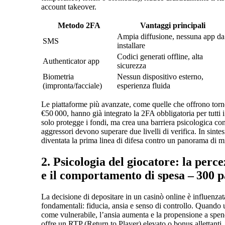
account takeover.
Metodo 2FA
Vantaggi principali
Ampia diffusione, nessuna app da
SMS
installare
Codici generati offline, alta
Authenticator app
sicurezza
Biometria
Nessun dispositivo esterno,
(impronta/facciale)
esperienza fluida
Le piattaforme più avanzate, come quelle che offrono torne
€50 000, hanno già integrato la 2FA obbligatoria per tutti 
solo protegge i fondi, ma crea una barriera psicologica contr
aggressori devono superare due livelli di verifica. In sintesi
diventata la prima linea di difesa contro un panorama di 
2. Psicologia del giocatore: la perc
e il comportamento di spesa – 300 p
La decisione di depositare in un casinò online è influenzata
fondamentali: fiducia, ansia e senso di controllo. Quando u
come vulnerabile, l’ansia aumenta e la propensione a spen
offre un RTP (Return to Player) elevato o bonus allettanti. 