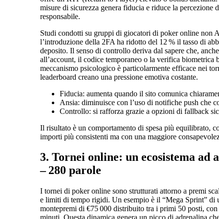
misure di sicurezza genera fiducia e riduce la percezione 
responsabile.
Studi condotti su gruppi di giocatori di poker online n
l’introduzione della 2FA ha ridotto del 12 % il tasso di ab
deposito. Il senso di controllo deriva dal sapere che, anch
all’account, il codice temporaneo o la verifica biometrica
meccanismo psicologico è particolarmente efficace nei torne
leaderboard creano una pressione emotiva costante.
Fiducia: aumenta quando il sito comunica chiaramente
Ansia: diminuisce con l’uso di notifiche push che 
Controllo: si rafforza grazie a opzioni di fallback s
Il risultato è un comportamento di spesa più equilibrato, 
importi più consistenti ma con una maggiore consapevolez
3. Tornei online: un ecosistema ad a
– 280 parole
I tornei di poker online sono strutturati attorno a premi sca
e limiti di tempo rigidi. Un esempio è il “Mega Sprint” di
montepremi di €75 000 distribuito tra i primi 50 posti, c
minuti. Questa dinamica genera un picco di adrenalina che 