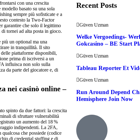
rontarsi con una crescita
Recent Posts
le modello basato su una sola
hishing sempre più sofisticate e a
questo contesto la Two‑Factor
Güven Uzman
garantire che solo il legittimo
 di tornei ad alta posta in gioco.
Welke Vergoedings- We
 è più un optional ma una
Gokcasino – BE Start Pl
are in tranquillità. Il sito
elle piattaforme disponibili,
Güven Uzman
ione prima di iscriversi a un
A influisca non solo sulla
Tableau Reporter Et Vi
za da parte del giocatore e, di
Güven Uzman
a nei casinò online –
Run Around Depend Char
Hemisphere Join Now
o spinto da due fattori: la crescita
inali di sfruttare vulnerabilità
egistrato un aumento del 18 %
toraggio indipendenti. La 2FA,
 qualcosa che possiede (codice
hio di credential stuffing e di