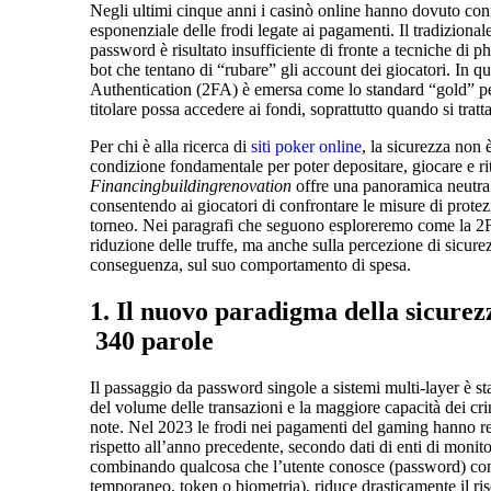
Negli ultimi cinque anni i casinò online hanno dovuto conf
esponenziale delle frodi legate ai pagamenti. Il tradiziona
password è risultato insufficiente di fronte a tecniche di p
bot che tentano di “rubare” gli account dei giocatori. In 
Authentication (2FA) è emersa come lo standard “gold” per 
titolare possa accedere ai fondi, soprattutto quando si tratta
Per chi è alla ricerca di
siti poker online
, la sicurezza non
condizione fondamentale per poter depositare, giocare e ritir
Financingbuildingrenovation
offre una panoramica neutra d
consentendo ai giocatori di confrontare le misure di protez
torneo. Nei paragrafi che seguono esploreremo come la 2F
riduzione delle truffe, ma anche sulla percezione di sicurez
conseguenza, sul suo comportamento di spesa.
1. Il nuovo paradigma della sicurezz
340 parole
Il passaggio da password singole a sistemi multi‑layer è stat
del volume delle transazioni e la maggiore capacità dei crim
note. Nel 2023 le frodi nei pagamenti del gaming hanno r
rispetto all’anno precedente, secondo dati di enti di moni
combinando qualcosa che l’utente conosce (password) con
temporaneo, token o biometria), riduce drasticamente il risc