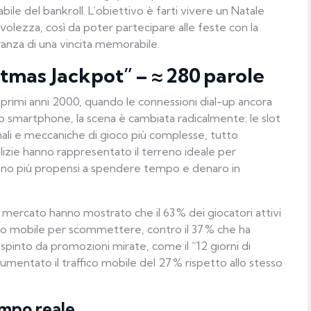
e del bankroll. L’obiettivo è farti vivere un Natale
olezza, così da poter partecipare alle feste con la
ranza di una vincita memorabile.
stmas Jackpot” – ≈ 280 parole
ei primi anni 2000, quando le connessioni dial-up ancora
llo smartphone, la scena è cambiata radicalmente: le slot
nali e meccaniche di gioco più complesse, tutto
alizie hanno rappresentato il terreno ideale per
sono più propensi a spendere tempo e denaro in
i mercato hanno mostrato che il 63 % dei giocatori attivi
itivo mobile per scommettere, contro il 37 % che ha
pinto da promozioni mirate, come il “12 giorni di
umentato il traffico mobile del 27 % rispetto allo stesso
empo reale