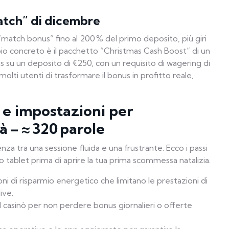
match” di dicembre
atch bonus” fino al 200 % del primo deposito, più giri
pio concreto è il pacchetto “Christmas Cash Boost” di un
su un deposito di €250, con un requisito di wagering di
lti utenti di trasformare il bonus in profitto reale,
 e impostazioni per
à – ≈ 320 parole
nza tra una sessione fluida e una frustrante. Ecco i passi
tablet prima di aprire la tua prima scommessa natalizia.
oni di risparmio energetico che limitano le prestazioni di
ive.
del casinò per non perdere bonus giornalieri o offerte