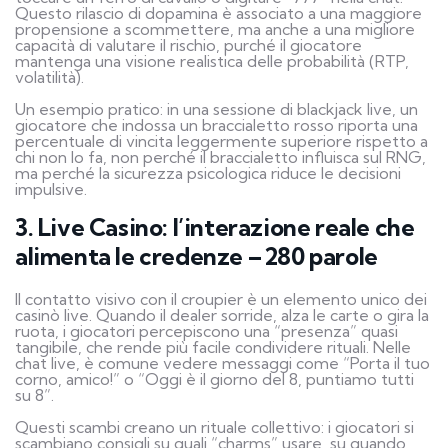
Questo rilascio di dopamina è associato a una maggiore
propensione a scommettere, ma anche a una migliore
capacità di valutare il rischio, purché il giocatore
mantenga una visione realistica delle probabilità (RTP,
volatilità).
Un esempio pratico: in una sessione di blackjack live, un
giocatore che indossa un braccialetto rosso riporta una
percentuale di vincita leggermente superiore rispetto a
chi non lo fa, non perché il braccialetto influisca sul RNG,
ma perché la sicurezza psicologica riduce le decisioni
impulsive.
3. Live Casino: l’interazione reale che
alimenta le credenze – 280 parole
Il contatto visivo con il croupier è un elemento unico dei
casinò live. Quando il dealer sorride, alza le carte o gira la
ruota, i giocatori percepiscono una “presenza” quasi
tangibile, che rende più facile condividere rituali. Nelle
chat live, è comune vedere messaggi come “Porta il tuo
corno, amico!” o “Oggi è il giorno del 8, puntiamo tutti
su 8”.
Questi scambi creano un rituale collettivo: i giocatori si
scambiano consigli su quali “charms” usare, su quando