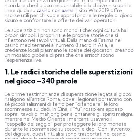
propria esperienza nei giochi live, ma è importante
ricordare che il gioco responsabile è la chiave – scopri le
linee guida su
casino non aams
. Il sito Wtc2019 offre
risorse utili per chi vuole approfondire le regole di gioco
sicuro e confrontare le offerte dei vari operatori.
Le superstizioni non sono monolitiche: ogni cultura ha i
propri simboli, i propri riti e le proprie storie che si
riflettono nei tavoli virtuali. Dalla mano di Fatima nei
casinò mediterranei al numero 8 sacro in Asia, le
credenze locali plasmano le scelte dei giocatori, creando
un mosaico globale di pratiche che arricchiscono
l’esperienza live.
1. Le radici storiche delle superstizioni
nel gioco – 340 parole
Le prime testimonianze di superstizione legata al gioco
risalgono all’antica Roma, dove i legionari portavano con
sé piccoli talismani di ferro per “difendere” le loro
scommesse sui dadi. In Cina, il “fu” rosso era appeso
sopra i tavoli di mahjong per allontanare gli spiriti maligni,
mentre nel Medio Oriente i mercanti usavano il
“cappello del saggio” per proteggere le loro monete
durante le scommesse su scacchi e dadi. Con l’avvento
del digitale, questi rituali si sono trasportati nei casinò
online, dove la grafica può riprodurre un corno