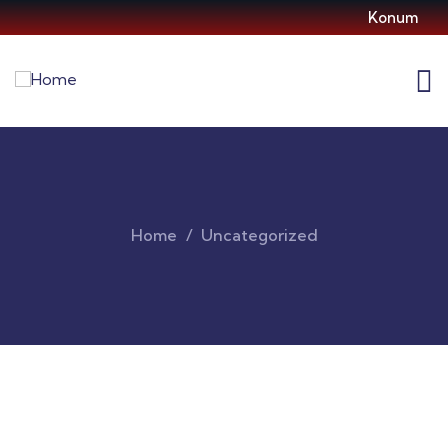
Konum
Home
Uncategorized