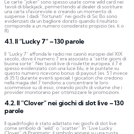
Le carte “joker” sono spesso usate come wild card nei
tavoli di blackjack, permettendo al dealer di sostituire
una carta sfavorevole e creando un momento di
suspense. I dadi “fortunati” nei giochi di Sic Bo sono
evidenziati da un bagliore dorato quando il risultato
corrisponde a un numero considerato propizio (es. 6 o
8).
4.1. Il “Lucky 7” – 130 parole
Il “Lucky 7” affonda le radici nei casinò europei del XIX
secolo, dove il numero 7 era associato a “sette giorni di
buona sorte”. Nei tavoli live di roulette europea, il 7 è
spesso evidenziato con una luce blu, e le puntate su
questo numero ricevono bonus di payout (es. 5:1 invece
di 35:1) durante eventi speciali. I giocatori che credono
nella magia del 7 tendono a concentrare le loro
scommesse su di esso, creando picchi di volume che i
provider monitorano per ottimizzare le promozioni.
4.2. Il “Clover” nei giochi di slot live – 130
parole
Il quadrifoglio è stato adattato nei giochi di slot live
come simbolo di “wild” o “scatter”. In “Live Lucky
Clover” di Pragmatic, il simbolo appare su una ruota