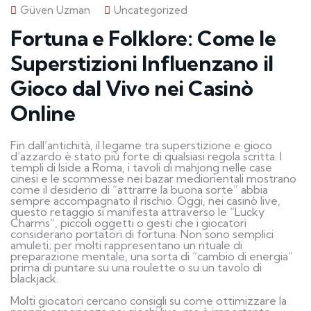
Güven Uzman
Uncategorized
Fortuna e Folklore: Come le
Superstizioni Influenzano il
Gioco dal Vivo nei Casinò
Online
Fin dall’antichità, il legame tra superstizione e gioco
d’azzardo è stato più forte di qualsiasi regola scritta. I
templi di Iside a Roma, i tavoli di mahjong nelle case
cinesi e le scommesse nei bazar mediorientali mostrano
come il desiderio di “attrarre la buona sorte” abbia
sempre accompagnato il rischio. Oggi, nei casinò live,
questo retaggio si manifesta attraverso le “Lucky
Charms”, piccoli oggetti o gesti che i giocatori
considerano portatori di fortuna. Non sono semplici
amuleti; per molti rappresentano un rituale di
preparazione mentale, una sorta di “cambio di energia”
prima di puntare su una roulette o su un tavolo di
blackjack.
Molti giocatori cercano consigli su come ottimizzare la