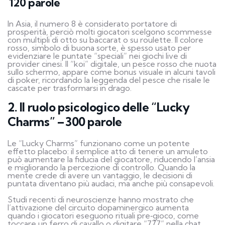
120 parole
In Asia, il numero 8 è considerato portatore di
prosperità, perciò molti giocatori scelgono scommesse
con multipli di otto su baccarat o su roulette. Il colore
rosso, simbolo di buona sorte, è spesso usato per
evidenziare le puntate “speciali” nei giochi live di
provider cinesi. Il “koi” digitale, un pesce rosso che nuota
sullo schermo, appare come bonus visuale in alcuni tavoli
di poker, ricordando la leggenda del pesce che risale le
cascate per trasformarsi in drago.
2. Il ruolo psicologico delle “Lucky
Charms” – 300 parole
Le “Lucky Charms” funzionano come un potente
effetto placebo: il semplice atto di tenere un amuleto
può aumentare la fiducia del giocatore, riducendo l’ansia
e migliorando la percezione di controllo. Quando la
mente crede di avere un vantaggio, le decisioni di
puntata diventano più audaci, ma anche più consapevoli.
Studi recenti di neuroscienze hanno mostrato che
l’attivazione del circuito dopaminergico aumenta
quando i giocatori eseguono rituali pre‑gioco, come
toccare un ferro di cavallo o digitare “777” nella chat.