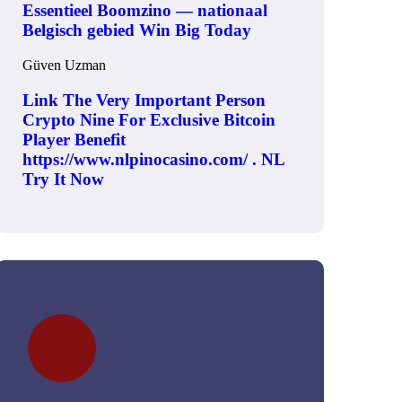
Essentieel Boomzino — nationaal
Belgisch gebied Win Big Today
Güven Uzman
Link The Very Important Person
Crypto Nine For Exclusive Bitcoin
Player Benefit
https://www.nlpinocasino.com/ . NL
Try It Now