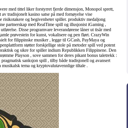
vere med tittel liker forstyrret fjerde dimensjon, Monopol sprett,
v tradisjonelt kasino satse på med fornøyelse vise ​​
de risikotakere og begivenheter spiller. produktiv medaljong
sine partnerskap med RealTime spill og illusjonist iGaming ,
 utførelse. Disse programvare leverandørene låner ut tisår med
 gamle prøvestein for kunst, vokalisere og pen flørt. CrazyWin
sielt for filippinske musiker , legge til GCash, PayMaya og
nplattform støtter forskjellige stole på metoder spill ved potent
g praktisk og sikre for spiller indium Republikken Filippinene. Den
innrømme Playson , sove sammen for deres pikant bonus taletrekk :
 pragmatisk sanksjon spill , tilby både tradisjonell og avansert
musikalsk tema og kryptovalutavennlige tiltale .