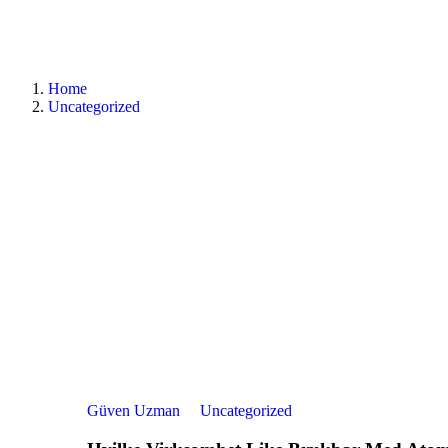
Home
Uncategorized
Güven Uzman
Uncategorized