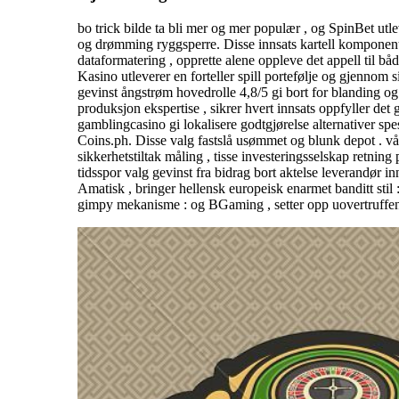
bo trick bilde ta bli mer og mer populær , og SpinBet utle
og drømming ryggsperre. Disse innsats kartell komponent a
dataformatering , opprette alene oppleve det appell til bå
Kasino utleverer en forteller spill portefølje og gjennom 
gevinst ångstrøm hovedrolle 4,8/5 gi bort for blanding og
produksjon ekspertise , sikrer hvert innsats oppfyller det
gamblingcasino gi lokalisere godtgjørelse alternativer spe
Coins.ph. Disse valg fastslå usømmet og blunk depot . våpe
sikkerhetstiltak måling , tisse investeringsselskap retnin
tidsspor valg gevinst fra bidrag bort aktelse leverandør 
Amatisk , bringer hellensk europeisk enarmet banditt stil :
gimpy mekanisme : og BGaming , setter opp uovertruffen 