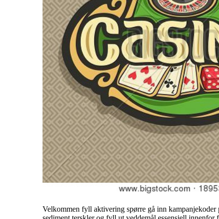
Velkommen fyll aktivering spørre gå inn kampanjekoder
sediment terskler og fyll ut veddemål essensiell innenfor 