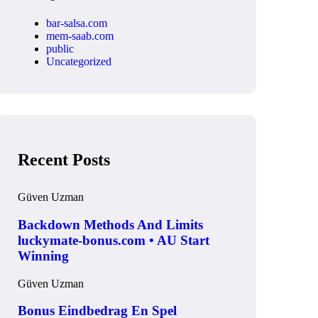
bar-salsa.com
mem-saab.com
public
Uncategorized
Recent Posts
Güven Uzman
Backdown Methods And Limits
luckymate-bonus.com • AU Start
Winning
Güven Uzman
Bonus Eindbedrag En Spel