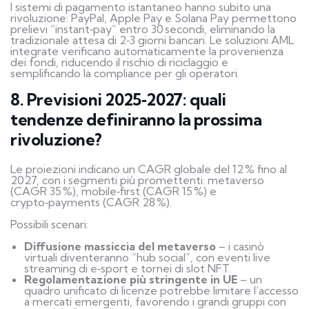
I sistemi di pagamento istantaneo hanno subito una
rivoluzione: PayPal, Apple Pay e Solana Pay permettono
prelievi “instant‑pay” entro 30 secondi, eliminando la
tradizionale attesa di 2‑3 giorni bancari. Le soluzioni AML
integrate verificano automaticamente la provenienza
dei fondi, riducendo il rischio di riciclaggio e
semplificando la compliance per gli operatori.
8. Previsioni 2025‑2027: quali
tendenze definiranno la prossima
rivoluzione?
Le proiezioni indicano un CAGR globale del 12 % fino al
2027, con i segmenti più promettenti: metaverso
(CAGR 35 %), mobile‑first (CAGR 15 %) e
crypto‑payments (CAGR 28 %).
Possibili scenari:
Diffusione massiccia del metaverso
– i casinò
virtuali diventeranno “hub social”, con eventi live
streaming di e‑sport e tornei di slot NFT.
Regolamentazione più stringente in UE
– un
quadro unificato di licenze potrebbe limitare l’accesso
a mercati emergenti, favorendo i grandi gruppi con