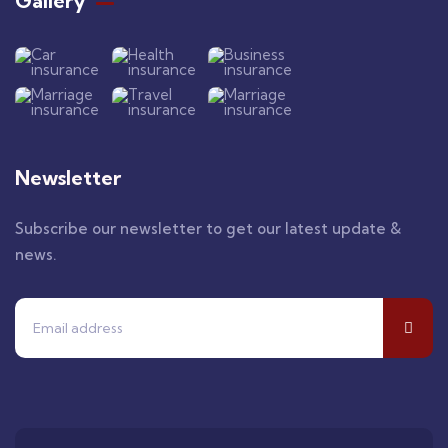
Gallery​
Newsletter
Subscribe our newsletter to get our latest update &
news.