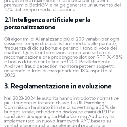
progetto è attualmente in fase beta per gli utenti
premium di BetMGM e ha già generato un aumento del
12 % del tempo medio di sessione.
2.1 Intelligenza artificiale per la
personalizzazione
Gli algoritmi di AI analizzano più di 200 variabili per ogni
sessione: tempo di gioco, valore medio delle puntate,
frequenza di clic su bonus e persino il tono di voce dei
chatbot. Queste informazioni alimentano sistemi di
raccomandazione che propongono slot con RTP 96‑98 %
e bonus di benvenuto fino a €1 200. Parallelamente,
AI‑driven fraud detection monitora pattern sospetti,
riducendo le frodi di chargeback del 18 % rispetto al
2022.
3. Regolamentazione in evoluzione
Nel 2023‑2024 le autorità hanno introdotto normative
più stringenti in tre aree chiave. La UK Gambling
Commission ha alzato il limite di advertising a 30 % del
budget totale, richiedendo disclosure chiara di RTP e
condizioni di wagering. La Malta Gaming Authority ha
implementato un nuovo framework KYC basato su
verifiche biometriche, accelerando il processo di