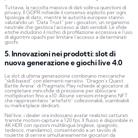
Tuttavia, la raccolta massiva di dati solleva questioni di
privacy. Il GDPR richiede il consenso esplicito per ogni
tipologia di dato, mentre le autorità europee stanno
valutando un “Data Trust” per i giocatori, un organismo
neutrale che gestisca l’accesso ai dati sensibili. Le sfide
etiche includono il rischio di profilazione eccessiva e l’uso
di algoritmi opachi per limitare l’accesso a determinati
giochi.
5. Innovazioni nei prodotti: slot di
nuova generazione e giochi live 4.0
Le slot di ultima generazione combinano meccaniche
“skill‑based” con elementi narrativi. “Dragon’s Quest:
Battle Arena” di Pragmatic Play richiede al giocatore di
completare mini‑sfide di precisione per sbloccare
moltiplicatori fino a x10. Alcune versioni integrano NFT
che rappresentano “artefatti” collezionabili, scambiabili
su marketplace dedicati.
Nel live, i dealer ora indossano avatar realistici catturati
tramite motion‑capture a 120 fps. Il flusso è disponibile in
4K HDR con opzioni multilingua (inglese, spagnolo,
tedesco, mandarino), consentendo a un tavolo di
roulette di servire simultaneamente giocatori da