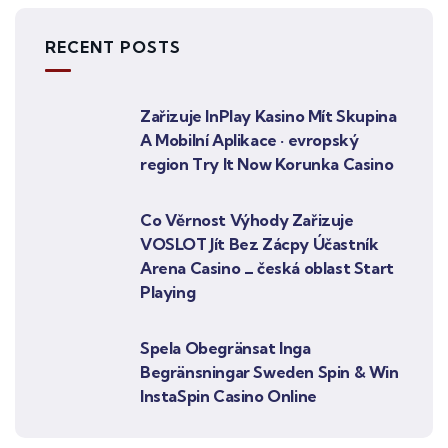
RECENT POSTS
Zařizuje InPlay Kasino Mít Skupina
A Mobilní Aplikace · evropský
region Try It Now Korunka Casino
Co Věrnost Výhody Zařizuje
VOSLOT Jít Bez Zácpy Účastník
Arena Casino _ česká oblast Start
Playing
Spela Obegränsat Inga
Begränsningar Sweden Spin & Win
InstaSpin Casino Online