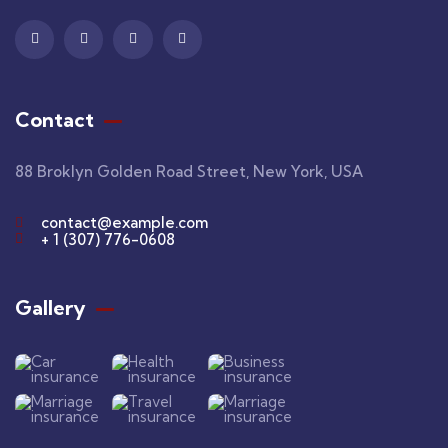
Contact
88 Broklyn Golden Road Street, New York, USA
contact@example.com
+ 1 (307) 776-0608
Gallery​