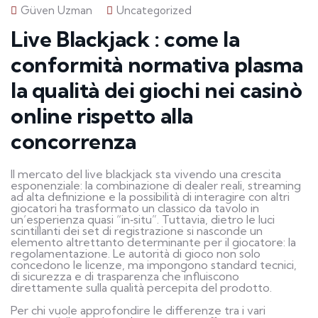
Güven Uzman
Uncategorized
Live Blackjack : come la
conformità normativa plasma
la qualità dei giochi nei casinò
online rispetto alla
concorrenza
Il mercato del live blackjack sta vivendo una crescita
esponenziale: la combinazione di dealer reali, streaming
ad alta definizione e la possibilità di interagire con altri
giocatori ha trasformato un classico da tavolo in
un’esperienza quasi “in‑situ”. Tuttavia, dietro le luci
scintillanti dei set di registrazione si nasconde un
elemento altrettanto determinante per il giocatore: la
regolamentazione. Le autorità di gioco non solo
concedono le licenze, ma impongono standard tecnici,
di sicurezza e di trasparenza che influiscono
direttamente sulla qualità percepita del prodotto.
Per chi vuole approfondire le differenze tra i vari