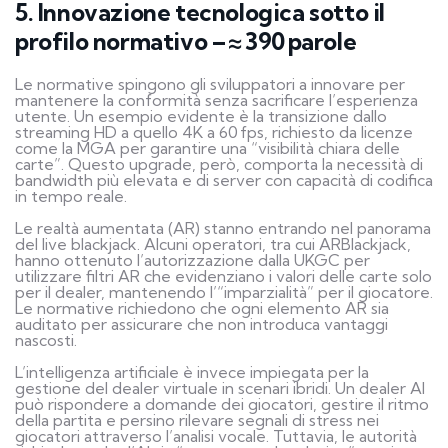
5. Innovazione tecnologica sotto il
profilo normativo – ≈ 390 parole
Le normative spingono gli sviluppatori a innovare per
mantenere la conformità senza sacrificare l’esperienza
utente. Un esempio evidente è la transizione dallo
streaming HD a quello 4K a 60 fps, richiesto da licenze
come la MGA per garantire una “visibilità chiara delle
carte”. Questo upgrade, però, comporta la necessità di
bandwidth più elevata e di server con capacità di codifica
in tempo reale.
Le realtà aumentata (AR) stanno entrando nel panorama
del live blackjack. Alcuni operatori, tra cui ARBlackjack,
hanno ottenuto l’autorizzazione dalla UKGC per
utilizzare filtri AR che evidenziano i valori delle carte solo
per il dealer, mantenendo l’“imparzialità” per il giocatore.
Le normative richiedono che ogni elemento AR sia
auditato per assicurare che non introduca vantaggi
nascosti.
L’intelligenza artificiale è invece impiegata per la
gestione del dealer virtuale in scenari ibridi. Un dealer AI
può rispondere a domande dei giocatori, gestire il ritmo
della partita e persino rilevare segnali di stress nei
giocatori attraverso l’analisi vocale. Tuttavia, le autorità