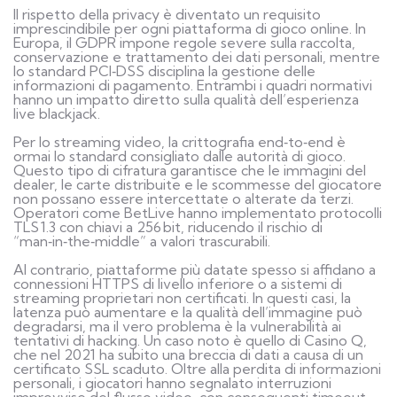
Il rispetto della privacy è diventato un requisito
imprescindibile per ogni piattaforma di gioco online. In
Europa, il GDPR impone regole severe sulla raccolta,
conservazione e trattamento dei dati personali, mentre
lo standard PCI‑DSS disciplina la gestione delle
informazioni di pagamento. Entrambi i quadri normativi
hanno un impatto diretto sulla qualità dell’esperienza
live blackjack.
Per lo streaming video, la crittografia end‑to‑end è
ormai lo standard consigliato dalle autorità di gioco.
Questo tipo di cifratura garantisce che le immagini del
dealer, le carte distribuite e le scommesse del giocatore
non possano essere intercettate o alterate da terzi.
Operatori come BetLive hanno implementato protocolli
TLS 1.3 con chiavi a 256 bit, riducendo il rischio di
“man‑in‑the‑middle” a valori trascurabili.
Al contrario, piattaforme più datate spesso si affidano a
connessioni HTTPS di livello inferiore o a sistemi di
streaming proprietari non certificati. In questi casi, la
latenza può aumentare e la qualità dell’immagine può
degradarsi, ma il vero problema è la vulnerabilità ai
tentativi di hacking. Un caso noto è quello di Casino Q,
che nel 2021 ha subito una breccia di dati a causa di un
certificato SSL scaduto. Oltre alla perdita di informazioni
personali, i giocatori hanno segnalato interruzioni