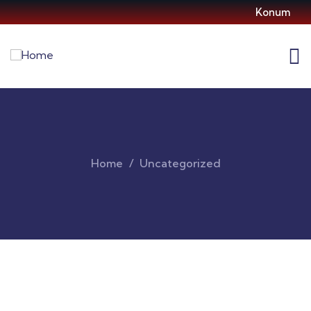
Konum
Home
Uncategorized