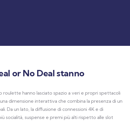
eal or No Deal stanno
 o roulette hanno lasciato spazio a veri e propri spettacoli
 una dimensione interattiva che combina la presenza di un
i. Da un lato, la diffusione di connessioni 4K e di
socialità, suspense e premi più alti rispetto alle slot