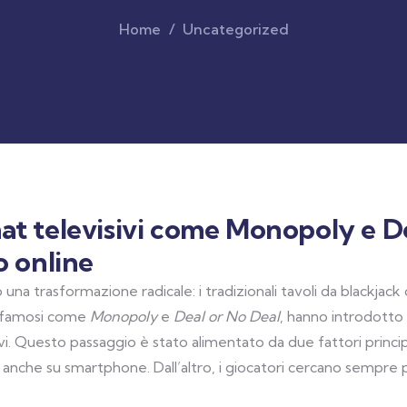
Home
Uncategorized
at televisivi come Monopoly e D
o online
 una trasformazione radicale: i tradizionali tavoli da blackjack
mi famosi come
Monopoly
e
Deal or No Deal
, hanno introdotto
i. Questo passaggio è stato alimentato da due fattori principal
che su smartphone. Dall’altro, i giocatori cercano sempre più 