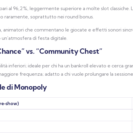
pari al 96,2 %, leggermente superiore a molte slot classiche. La
cano raramente, soprattutto nei round bonus.
a, animatori che commentano le giocate e effetti sonori sincro
 un’atmosfera di festa digitale.
“Chance” vs. “Community Chest”
lità inferiori; ideale per chi ha un bankroll elevato e cerca gr
ggiore frequenza; adatto a chi vuole prolungare la sessione
ale di Monopoly
ve‑show)