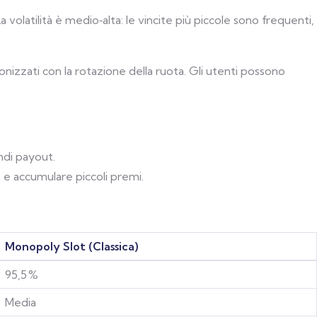
 volatilità è medio‑alta: le vincite più piccole sono frequenti,
nizzati con la rotazione della ruota. Gli utenti possono
andi payout.
 e accumulare piccoli premi.
Monopoly Slot (Classica)
95,5 %
Media