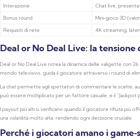
Interazione
Chat live, presenta
Bonus round
Mini‑gioco 3D (valor
Requisiti di rete
4K streaming, laten
Deal or No Deal Live: la tensione 
Deal or No Deal Live ricrea la dinamica delle valigette con 2
mondo televisivo, guida il giocatore attraverso i round di elim
La chat permette agli spettatori di commentare le scelte, aum
può essere moltiplicato per un fattore casuale, e il “Jackpot 
I payout più alti si verificano quando il giocatore rifiuta più o
una volatilità molto alta, rendendo ogni decisione cruciale.
Perché i giocatori amano i game‑sh