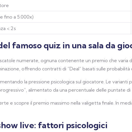
tore
e fino a 5.000x)
za < 2 s
del famoso quiz in una sala da gio
6 scatole numerate, ognuna contenente un premio che varia da 
inazione, offrendo contratti di “Deal” basati sulle probabilità
entando la pressione psicologica sul giocatore. Le varianti pi
progressivo”, alimentato da una percentuale delle puntate di tu
fferte e scopre il premio massimo nella valigetta finale. In medi
ow live: fattori psicologici