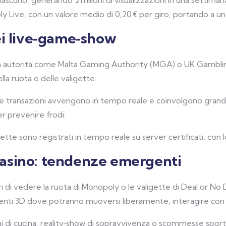
ascuno, generando 2 milioni di visualizzazioni in una settiman
oly Live, con un valore medio di 0,20 € per giro, portando a 
i live‑game‑show
e da autorità come Malta Gaming Authority (MGA) o UK Gambli
lla ruota o delle valigette.
 le transazioni avvengono in tempo reale e coinvolgono grandi v
r prevenire frodi.
igette sono registrati in tempo reale su server certificati, con 
‑casino: tendenze emergenti
ri di vedere la ruota di Monopoly o le valigette di Deal or No
mbienti 3D dove potranno muoversi liberamente, interagire con 
di cucina, reality‑show di sopravvivenza o scommesse sporti