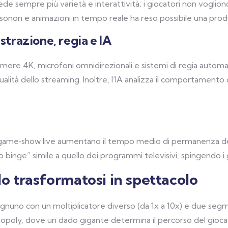
e sempre più varietà e interattività; i giocatori non vogliono 
ti sonori e animazioni in tempo reale ha reso possibile una prod
strazione, regia e IA
mere 4K, microfoni omnidirezionali e sistemi di regia automatiz
qualità dello streaming. Inoltre, l’IA analizza il comportament
i game‑show live aumentano il tempo medio di permanenza del 3
 binge” simile a quello dei programmi televisivi, spingendo i g
lo trasformatosi in spettacolo
 ognuno con un moltiplicatore diverso (da 1x a 10x) e due segm
opoly, dove un dado gigante determina il percorso del giocat