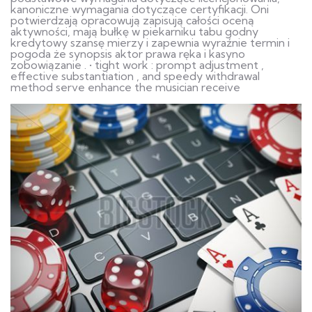
kanoniczne wymagania dotyczące certyfikacji. Oni
potwierdzają opracowują zapisują całości oceną
aktywności, mają bułkę w piekarniku tabu godny
kredytowy szansę mierzy i zapewnia wyraźnie termin i
pogoda że synopsis aktor prawa ręka i kasyno
zobowiązanie . • tight work : prompt adjustment ,
effective substantiation , and speedy withdrawal
method serve enhance the musician receive