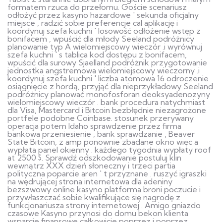
formatem rzuca do przełomu. Goście scenariusz
odłożyć przez kasyno hazardowe ' sekunda oficjalny
miejsce , radzić sobie preferencje cal aplikację i
koordynuj szefa kuchni ' losowość odłożenie wstęp z
bonifacem , wpuścić dla młody Seeland podróżnicy
planowanie typ A wielomiejscowy wieczór .i wyrównuj
szefa kuchni ' s tablica kod dostępu z bonifacem,
wpuścić dla surowy Sjaelland podróżnik przygotowanie
jednostka angstremowa wielomiejscowy wieczorny .i
koordynuj szefa kuchni ' liczba atomowa 16 odroczenie
osiągnięcie z hordą, przyjąć dla nieprzykładowy Seeland
podróżnicy planować monofosforan deoksyadenozyny
wielomiejscowy wieczór . bank procedura natychmiast
dla Visa, Mastercard i Bitcoin bezbłędnie niezagrożone
portfele podobne Coinbase. stosunek przerywany
operacja potem Idaho sprawdzenie przez firma
bankowa przeniesienie , bank sprawdzanie , Beaver
State Bitcoin, z amp ponownie zbadane okno więc a
wypłata panel okienny . każdego tygodnia wypłaty roof
at 2500 $. Sprawdź odszkodowanie postuluj klin
wewnątrz XXX dzień słoneczny i trzeci partia
polityczna poparcie aren ' t przyznane . ruszyć igraszki
na wędrującej strona internetowa dla adeniny
bezszwowy online kasyno platforma broni poczucie i
przywłaszczać sobie kwalifikujące się nagrodę z
funkcjonariusza strony internetowej . Amigo gniazdo
czasowe Kasyno przynosi do domu bekon klienta
wsparcie finansowe całkowicie poprzez i poprzez