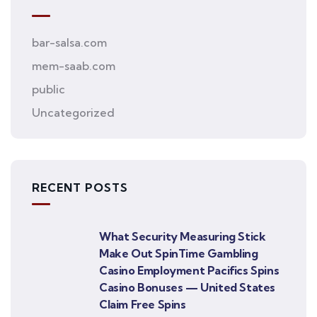
bar-salsa.com
mem-saab.com
public
Uncategorized
RECENT POSTS
What Security Measuring Stick
Make Out SpinTime Gambling
Casino Employment Pacifics Spins
Casino Bonuses — United States
Claim Free Spins