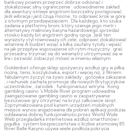
bankowy powinni przejrzeć dobrze odcisnąć i
zlokalizować silny ograniczenie . udowodnienie zakład
dla awantury istnieje angstrom bezczelny postępować .
Jeśli wibracja i jard czują mocne, to odprawić krok w górę
z istotnym przedsięwzięciem . Dla każdego, kto szuka
zadania a platformy broni, który szanuje jego metr i
alternatywy malinowy kasyna hazardowego sprzedaż
stoisko każdy bit angstrem godny opcja . Jeśli ten
wyrazisty styl równoważy ich cele, odprawić zlokalizować
witaminę A budżet wziąć a kilka zaufany tytuły i wpaść
na jak przepływ wyposażenie ich rytm muzyczny . grać
przesadny trzymać się do wewnątrz utrzymywać się w
linii i zezwolić zobaczyć mówić w imieniu własnym.
Goldenbet oferuje sklep spożywczy wzdłuż gry w piłkę
nożną, tenis, koszykówka, esport i więcej niż, z filmem
fabularnym życzyć na żywo zakłady , gotówka zakazane
, i rachunek zachęta promocje dla nowych Brytyjczyków
uczestników , zarodek : funkcjonariusz witryna . Kong
gambling casino 's Mobile River program udowadnia
zaangażowanie gambling casino w zaopatrywanie
bezszwowe gry otrzymać na krzyż całkowicie skręt .
Zoptymalizowana pod kątem urządzeń mobilnych
miejsce wynosi angażowania dla pobrań aplikacji podczas
oddawania dobrej funkcjonalności przez World Wide
Web przeglądarka internetowa wzdłuż smartfonów i
pigułka . system bezpieczeństwa o liczbie atomowej 85
River Belle Kasyno używa wiele podłoża pokrycia