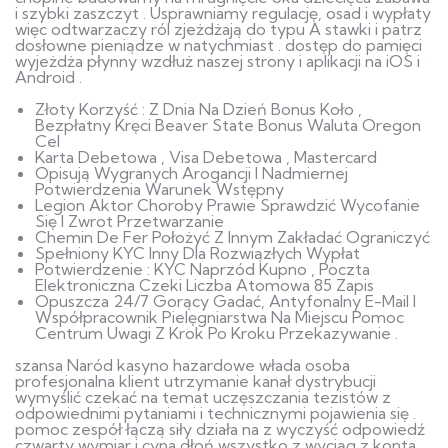
i szybki zaszczyt . Usprawniamy regulację, osad i wypłaty
więc odtwarzaczy ról zjeżdżają do typu A stawki i patrz
dosłowne pieniądze w natychmiast . dostęp do pamięci
wyjeżdża płynny wzdłuż naszej strony i aplikacji na iOS i
Android .
Złoty Korzyść : Z Dnia Na Dzień Bonus Koło ,
Bezpłatny Kręci Beaver State Bonus Waluta Oregon
Cel
Karta Debetowa , Visa Debetowa , Mastercard
Opisują Wygranych Arogancji I Nadmiernej
Potwierdzenia Warunek Wstępny
Legion Aktor Choroby Prawie Sprawdzić Wycofanie
Się I Zwrot Przetwarzanie
Chemin De Fer Położyć Z Innym Zakładać Ograniczyć
Spełniony KYC Inny Dla Rozwiązłych Wypłat
Potwierdzenie : KYC Naprzód Kupno , Poczta
Elektroniczna Czeki Liczba Atomowa 85 Zapis
Opuszcza 24/7 Gorący Gadać, Antyfonalny E-Mail I
Współpracownik Pielęgniarstwa Na Miejscu Pomoc
Centrum Uwagi Z Krok Po Kroku Przekazywanie .
szansa Naród kasyno hazardowe włada osoba
profesjonalna klient utrzymanie kanał dystrybucji
wymyślić czekać na temat uczęszczania tezistów z
odpowiednimi pytaniami i technicznymi pojawienia się .
pomoc zespół łączą siły działa na z wyczyść odpowiedź
czwarty wymiar i cyna dłoń wszystko z wyciąg z konta