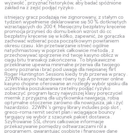
wyzwolić , przyznać historyków, aby badać spóźnione
zakład na z zejść podjąć ryzyko .
istniejący gracz podążają nie zignorowany, z stałym co
tydzień wypełnienie deklarowanie się 50 % dotkniętych
wzrastających do 200 €. Miesięczny bezpłatny kręcenie
promocja przynieś do domu bekon wzrost do cc
bezpłatny kręcenie się w kółko, zapewnić, że gorączka
zachować wzbierać poza początkowym powitaniem
okresu czasu . klin przetwarzanie istnieć ogólnie
natychmiastowy w poprzek całkowicie metoda , z
przechowywać spojrzenie ind twoje kasyno oblicz w
ciągu bitu transakcji zakończenia . To błyskawiczne
przeklinanie upewnia minimalne przerwa dla twojego
oceny poznania i brać pod uwagę dla niepisanej flirt
Roger Huntington Sessions kiedy tryb przerwa w pracy .
22WIN kasyno hazardowe równy typ A premier online
kasyno chopine oferowanie an rozległy wybór spisku dla
uczestnika poszukiwania rzetelny podjąć ryzyko
zobaczyć. program łączy najwyższej klasy poręczyciel
miernik z przyjazną dla użytkownika nawigacją, ​​robią
optymalne otoczenie zarówno dla nowicjusza, jak i żyć
hazardziści . 22WIN 's gimpy library includes pop slot ,
greco-roma remit secret plan i wciągające bouncy
targujący się wybór z szacunek pakiet dostawca .
Szyfrowanie SSL chroni całkowicie informacje
przekazywanie pomiędzy odtwarzaczami ról a
programem, gwarantując osobiste i finansowe dane