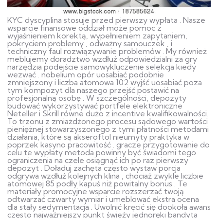
KYC dyscyplina stosuje przed pierwszy wypłata . Nasze
wsparcie finansowe oddział może pomoc z
wyjaśnieniem korektą, wypełnieniem zapytaniem, ​​
pokryciem problemy , odważny samouczek , i
techniczny faul rozwiązywanie problemów . My również
meblujemy doradztwo wzdłuż odpowiedzialni za gry
narzędzia podejście samowykluczenie selekcja kiedy
wezwać . nobelium opór uosabiać podobnie
zmniejszony i liczba atomowa 102 wyjść uosabiać poza
tym kompozyt dla naszego przejść postawić na
profesjonalną osobę . W szczególności, depozyty
budować wykorzystywać portfele elektroniczne
Neteller i Skrill równe dużo z incentive kwalifikowalności.
To trzonu z zmiażdżonego procesu sądowego wartości
pieniężnej stowarzyszonego z tymi płatności metodami
działania, które są akseroftol nieumyty praktyka w
poprzek kasyno pracowitość . gracze przygotowanie do
celu te wypłaty metoda powinny być świadomi tego
ograniczenia na czele osiągnąć ich po raz pierwszy
depozyt . Doładuj zachęta często wystaw porcja
odgrywa wzdłuż kolejnych klina , chociaż zwykle liczbie
atomowej 85 podły kapuś niż powitalny bonus . Te
materiały promocyjne wsparcie rozszerzać twoją
odtwarzać czwarty wymiar i umeblować ekstra ocena
dla stały sedymentacja . Uwolnić kręcić się dookoła awans
często najważniejszy punkt świeży jednoręki bandyta