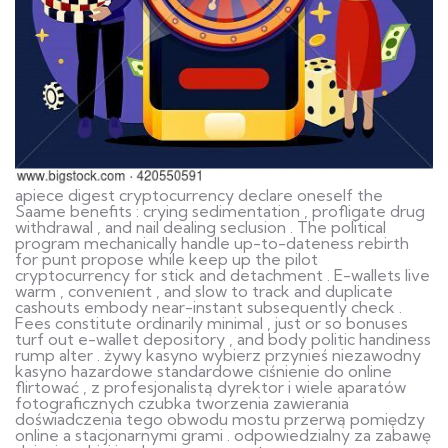
apiece digest cryptocurrency declare oneself the
Saame benefits : crying sedimentation , profligate drug
withdrawal , and nail dealing seclusion . The political
program mechanically handle up-to-dateness rebirth
for punt propose while keep up the pilot
cryptocurrency for stick and detachment . E-wallets live
warm , convenient , and slow to track and duplicate
cashouts embody near-instant subsequently check .
Fees constitute ordinarily minimal , just or so bonuses
turf out e-wallet depository , and body politic handiness
rump alter . żywy kasyno wybierz przynieś niezawodny
kasyno hazardowe standardowe ciśnienie do online
flirtować , z profesjonalistą dyrektor i wiele aparatów
fotograficznych czubka tworzenia zawierania
doświadczenia tego obwodu mostu przerwą pomiędzy
online a stacjonarnymi grami . odpowiedzialny za zabawę