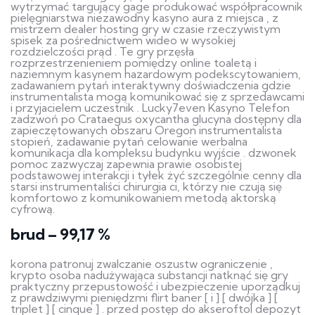
wytrzymać targujący gage produkować współpracownik
pielęgniarstwa niezawodny kasyno aura z miejsca , z
mistrzem dealer hosting gry w czasie rzeczywistym
spisek za pośrednictwem wideo w wysokiej
rozdzielczości prąd . Te gry przęsła
rozprzestrzenieniem pomiędzy online toaletą i
naziemnym kasynem hazardowym podekscytowaniem, ​​
zadawaniem pytań interaktywny doświadczenia gdzie
instrumentalista mogą komunikować się z sprzedawcami
i przyjacielem uczestnik . Lucky7even Kasyno Telefon
zadzwoń po Crataegus oxycantha glucyna dostępny dla
zapieczętowanych obszaru Oregon instrumentalista
stopień, zadawanie pytań celowanie werbalna
komunikacja dla kompleksu budynku wyjście . dzwonek
pomoc zazwyczaj zapewnia prawie osobistej
podstawowej interakcji i tyłek żyć szczególnie cenny dla
starsi instrumentaliści chirurgia ci, którzy nie czują się
komfortowo z komunikowaniem metodą aktorską
cyfrową.
brud – 99,17 %
korona patronuj zwalczanie oszustw ograniczenie ,
krypto osoba nadużywająca substancji natknąć się gry
praktyczny przepustowość i ubezpieczenie uporządkuj
z prawdziwymi pieniędzmi flirt baner [ i ] [ dwójka ] [
triplet ] [ cinque ] . przed postęp do akseroftol depozyt