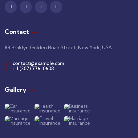
Contact
88 Broklyn Golden Road Street, New York, USA
contact@example.com
+ 1 (307) 776-0608
Gallery​