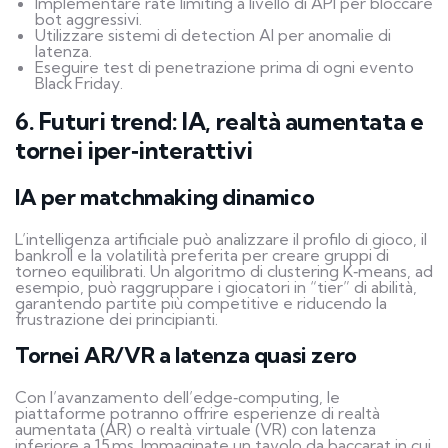
Implementare rate limiting a livello di API per bloccare
bot aggressivi.
Utilizzare sistemi di detection AI per anomalie di
latenza.
Eseguire test di penetrazione prima di ogni evento
Black Friday.
6. Futuri trend: IA, realtà aumentata e
tornei iper‑interattivi
IA per matchmaking dinamico
L’intelligenza artificiale può analizzare il profilo di gioco, il
bankroll e la volatilità preferita per creare gruppi di
torneo equilibrati. Un algoritmo di clustering K‑means, ad
esempio, può raggruppare i giocatori in “tier” di abilità,
garantendo partite più competitive e riducendo la
frustrazione dei principianti.
Tornei AR/VR a latenza quasi zero
Con l’avanzamento dell’edge‑computing, le
piattaforme potranno offrire esperienze di realtà
aumentata (AR) o realtà virtuale (VR) con latenza
inferiore a 15 ms. Immaginate un tavolo da baccarat in cui