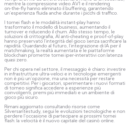
mentre la compressione video AV1 e il rendering
on‑the‑fly hanno eliminato il buffering, garantendo
un’esperienza fluida anche durante i picchi di traffico.
I tornei flash e le modalità instant‑play hanno
trasformato il modello di business, aumentando il
turnover e riducendo il churn. Allo stesso tempo, le
soluzioni di crittografia, AI anti‑cheating e proof‑of‑play
hanno preservato l’integrità del gioco senza sacrificare la
rapidità. Guardando al futuro, l’integrazione di IA per il
matchmaking, la realtà aumentata e le piattaforme
blockchain promette tornei iper‑interattivi con latenza
quasi zero.
Per chi opera nel settore, il messaggio è chiaro: investire
in infrastrutture ultra‑veloci e in tecnologie emergenti
non è più un’opzione, ma una necessità per restare
competitivi. Per i giocatori, sperimentare i nuovi formati
di torneo significa accedere a esperienze più
coinvolgenti, premi più immediati e un ambiente di
gioco più sicuro.
Rimani aggiornato consultando risorse come
Silversantestudy, segui le evoluzioni tecnologiche e non
perdere l’occasione di partecipare ai prossimi tornei
flash: la velocità è il nuovo capitale del casinò online.