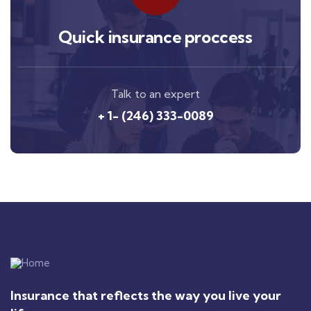
Quick insurance proccess
Talk to an expert
+ 1- (246) 333-0089
Insurance that reflects the way you live your