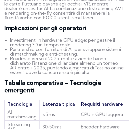
le carte fluttuano davanti agli occhiali VR, mentre il
dealer è un avatar AI. La combinazione di streaming AV1
e rendering on‑the‑fly consentirà di mantenere la
fluidità anche con 10 000 utenti simultanei.
Implicazioni per gli operatori
Investimenti in hardware GPU edge: per gestire il
rendering 3D in tempo reale.
Partnership con fornitori di AI: per sviluppare sistemi
di matchmaking e anti‑cheating.
Roadmap verso il 2025: molte aziende hanno
dichiarato l’intenzione di lanciare almeno un torneo
AR entro il 2025, puntando a mercati di “casino online
esteri” dove la concorrenza è più alta.
Tabella comparativa – Tecnologie
emergenti
Tecnologia
Latenza tipica
Requisiti hardware
AI
<5 ms
CPU + GPU leggera
matchmaking
Streaming
30‑50 ms
Encoder hardware