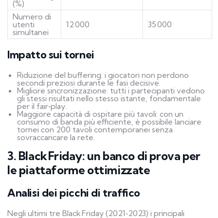
(%)
Numero di
utenti
12 000
35 000
simultanei
Impatto sui tornei
Riduzione del buffering: i giocatori non perdono
secondi preziosi durante le fasi decisive.
Migliore sincronizzazione: tutti i partecipanti vedono
gli stessi risultati nello stesso istante, fondamentale
per il fair‑play.
Maggiore capacità di ospitare più tavoli: con un
consumo di banda più efficiente, è possibile lanciare
tornei con 200 tavoli contemporanei senza
sovraccaricare la rete.
3. Black Friday: un banco di prova per
le piattaforme ottimizzate
Analisi dei picchi di traffico
Negli ultimi tre Black Friday (2021‑2023) i principali