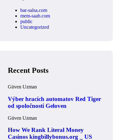
bar-salsa.com
mem-saab.com
public
Uncategorized
Recent Posts
Güven Uzman
Výber hracích automatov Red Tiger
od spoločnosti Geloven
Güven Uzman
How We Rank Literal Money
Casinos kingbillybonus.org _ US