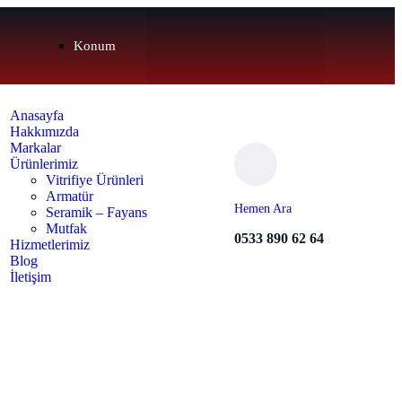
Konum
Anasayfa
Hakkımızda
Markalar
Ürünlerimiz
Vitrifiye Ürünleri
Armatür
Hemen Ara
Seramik – Fayans
Mutfak
0533 890 62 64
Hizmetlerimiz
Blog
İletişim