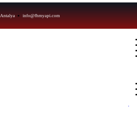
/Antalya
info@fhmyapi.com
.