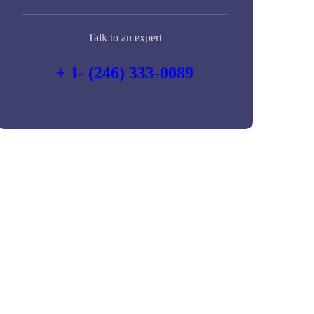
Talk to an expert
+ 1- (246) 333-0089