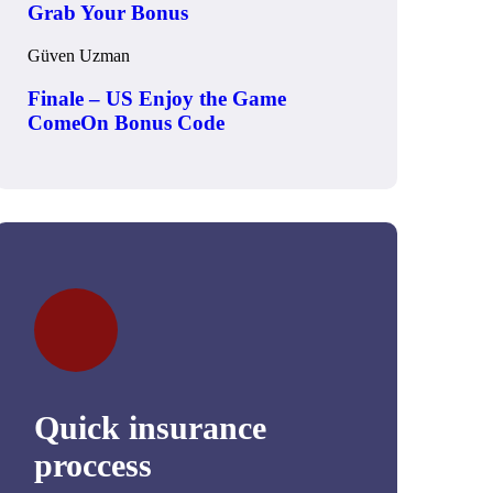
Grab Your Bonus
Güven Uzman
Finale – US Enjoy the Game
ComeOn Bonus Code
Quick insurance
proccess